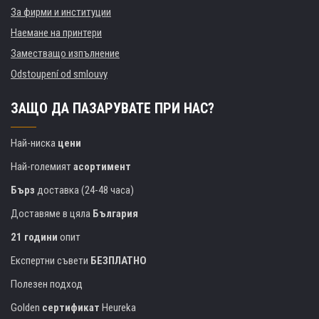
За фирми и институции
Наемане на принтери
Заместващо изпълнение
Odstoupení od smlouvy
ЗАЩО ДА ПАЗАРУВАТЕ ПРИ НАС?
Най-ниска
цени
Най-големият
асортимент
Бърз
доставка (24-48 часа)
Доставяме в цяла
България
21 години
опит
Експертни съвети
БЕЗПЛАТНО
Полезен подход
Golden
сертификат
Heureka