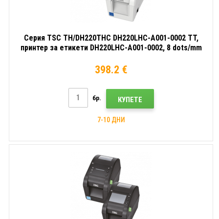
Серия TSC TH/DH220THC DH220LHC-A001-0002 TT,
принтер за етикети DH220LHC-A001-0002, 8 dots/mm
(203 dpi), RTC, дисплей, USB, USB Host, RS232,
Ethernet, комплект (USB)
398.2 €
бр.
КУПЕТЕ
7-10 ДНИ