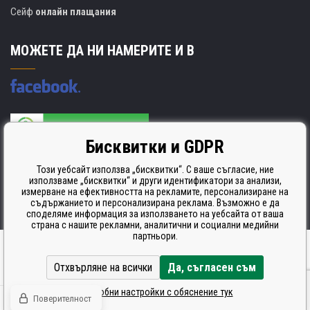
Сейф
онлайн плащания
МОЖЕТЕ ДА НИ НАМЕРИТЕ И В
Бисквитки и GDPR
Производителят на касети е сертифициран
ISO 9001. ISO 14001 и STMC.
Този уебсайт използва „бисквитки“. С ваше съгласие, ние
използваме „бисквитки“ и други идентификатори за анализи,
измерване на ефективността на рекламите, персонализиране на
съдържанието и персонализирана реклама. Възможно е да
споделяме информация за използването на уебсайта от ваша
страна с нашите рекламни, аналитични и социални медийни
партньори.
Ecommerce solutions
BINARGON.cz
Отхвърляне на всички
Да, съгласен съм
Подробни настройки с обяснение тук
Поверителност
© Всички права запазени CDRmarket.cz -
тонери и касети