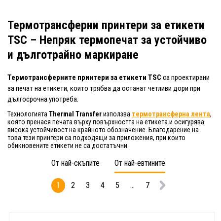
Термотрансферни принтери за етикети
TSC – Непряк термопечат за устойчиво
и дълготрайно маркиране
Термотрансферните принтери за етикети TSC
са проектирани
за печат на етикети, които трябва да останат четливи дори при
дългосрочна употреба.
Технологията
Thermal Transfer
използва
термотрансферна лента
,
която пренася печата върху повърхността на етикета и осигурява
висока устойчивост на крайното обозначение. Благодарение на
това тези принтери са подходящи за приложения, при които
обикновените етикети не са достатъчни.
От най-скъпите
От най-евтините
1
2
3
4
5
...
7