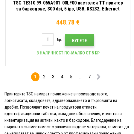
TSC TE310 99-065A901-00LF00 настолен TT принтер
за баркодове, 300 dpi, 5 ips, USB, RS232, Ethernet
448.78 €
бр.
КУПЕТЕ
В НАЛИЧНОСТ ПО-МАЛКО ОТ 5 БР
1
2
3
4
5
...
7
Принтерите TSC намират приложение в производството,
логистиката, складовете, здравеопазването и търговията на
дребно. Позволяват печат на продуктови етикети,
идентификационни табелки, складови обозначения, етикети за
инвентаризация на активи, както и баркодове. Благодарение на
широката съвместимост с различни видове материали, те могат да
се използват за широк спектър от професионални приложения.