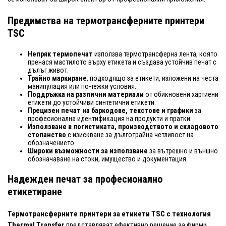
Предимства на термотрансферните принтери
TSC
Непряк термопечат
използва термотрансферна лента, която
пренася мастилото върху етикета и създава устойчив печат с
дълъг живот.
Трайно маркиране
, подходящо за етикети, изложени на честа
манипулация или по-тежки условия.
Поддръжка на различни материали
от обикновени хартиени
етикети до устойчиви синтетични етикети.
Прецизен печат на баркодове, текстове и графики
за
професионална идентификация на продукти и пратки.
Използване в логистиката, производството и складовото
стопанство
с изискване за дълготрайна четливост на
обозначението.
Широки възможности за използване
за вътрешно и външно
обозначаване на стоки, имущество и документация.
Надежден печат за професионално
етикетиране
Термотрансферните принтери за етикети TSC с технология
Thermal Transfer
представляват ефективно решение за фирми,