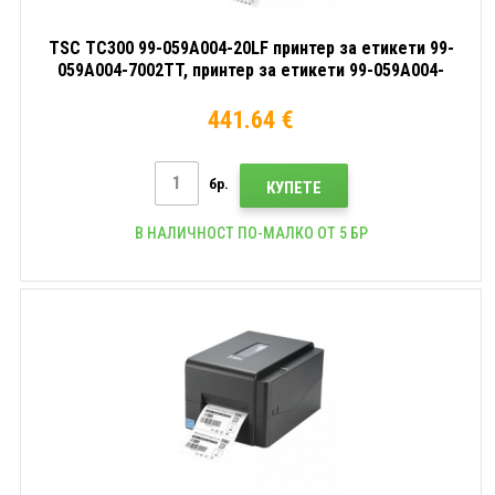
TSC TC300 99-059A004-20LF принтер за етикети 99-
059A004-7002TT, принтер за етикети 99-059A004-
7002, 12 точки/мм (300 dpi), RTC, TSPL-EZ, USB,
RS232, LPT, Ethernet
441.64 €
бр.
КУПЕТЕ
В НАЛИЧНОСТ ПО-МАЛКО ОТ 5 БР