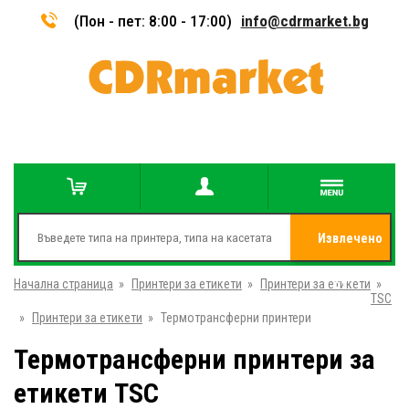
(Пон - пет: 8:00 - 17:00)
info@cdrmarket.bg
Извлечено
Начална страница
»
Принтери за етикети
»
Принтери за етикети
от
»
TSC
»
Принтери за етикети
»
Термотрансферни принтери
Термотрансферни принтери за
етикети TSC