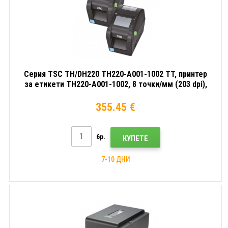
Серия TSC TH/DH220 TH220-A001-1002 TT, принтер
за етикети TH220-A001-1002, 8 точки/мм (203 dpi),
диспл., RTC, USB, USB Host, RS232, Ethernet,
комплект (USB)
355.45 €
бр.
КУПЕТЕ
7-10 ДНИ