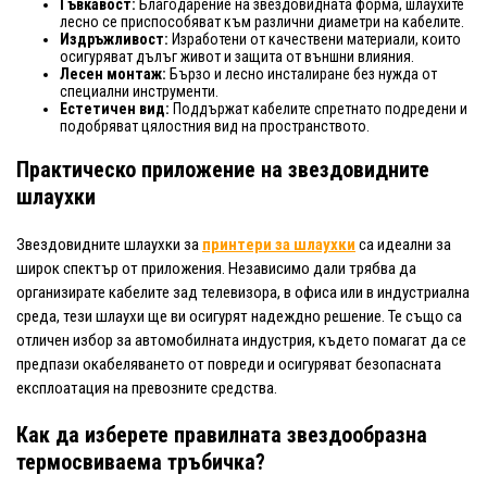
Гъвкавост:
Благодарение на звездовидната форма, шлаухите
лесно се приспособяват към различни диаметри на кабелите.
Издръжливост:
Изработени от качествени материали, които
осигуряват дълъг живот и защита от външни влияния.
Лесен монтаж:
Бързо и лесно инсталиране без нужда от
специални инструменти.
Естетичен вид:
Поддържат кабелите спретнато подредени и
подобряват цялостния вид на пространството.
Практическо приложение на звездовидните
шлаухки
Звездовидните шлаухки за
принтери за шлаухки
са идеални за
широк спектър от приложения. Независимо дали трябва да
организирате кабелите зад телевизора, в офиса или в индустриална
среда, тези шлаухи ще ви осигурят надеждно решение. Те също са
отличен избор за автомобилната индустрия, където помагат да се
предпази окабеляването от повреди и осигуряват безопасната
експлоатация на превозните средства.
Как да изберете правилната звездообразна
термосвиваема тръбичка?