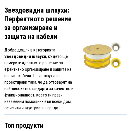
Звездовидни шлаухи:
Перфектното решение
за организиране и
защита на кабели
Добре дошли в категорията
Звездовидни шлаухи
, където ще
намерите идеалното решение за
ефективно организиране и защита на
вашите кабели. Тези шлаухи са
проектирани така, че да отговарят на
най-високите стандарти за качество и
функционалност, което ги прави
незаменим помощник във всеки дом,
офис или индустриална среда.
Топ продукти