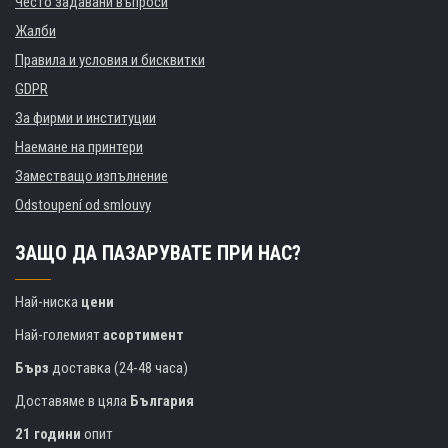
Често задавани въпроси
Жалби
Правила и условия и бисквитки
GDPR
За фирми и институции
Наемане на принтери
Заместващо изпълнение
Odstoupení od smlouvy
ЗАЩО ДА ПАЗАРУВАТЕ ПРИ НАС?
Най-ниска
цени
Най-големият
асортимент
Бърз
доставка (24-48 часа)
Доставяме в цяла
България
21 години
опит