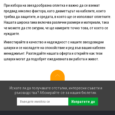
При избора на звездообразна оплетка е важно да се вземат
предвид няколко фактора, като диаметърът на кабелите, които
трябва да защитите, и средата, в която ще се използват оплетките.
Нашата широка гама включва различни размери и материали, така
че можете да сте сигурни, че ще намерите точно това, от което се
нуждаете.
Инвестирайте в качество и надеждност с нашите звездовидни
шлаухи и се насладете на спокойствие и ред във вашия кабелен
мениджмънт. Разгледайте нашата оферта и открийте как тези
шлаухи могат да подобрят ежедневната ви работа и живот.
Искате ли да получавате отстъпки, интересни съвети и
ръководства? Абонирайте се за нашия бюлетин.
Изпратете до