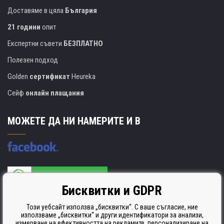
Доставяме в цяла
България
21 години
опит
Експертни съвети
БЕЗПЛАТНО
Полезен подход
Golden
сертификат
Heureka
Сейф
онлайн плащания
МОЖЕТЕ ДА НИ НАМЕРИТЕ И В
Бисквитки и GDPR
Производителят на касети е сертифициран
ISO 9001. ISO 14001 и STMC.
Този уебсайт използва „бисквитки“. С ваше съгласие, ние
използваме „бисквитки“ и други идентификатори за анализи,
измерване на ефективността на рекламите, персонализиране на