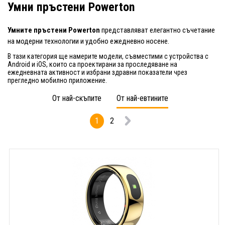
Умни пръстени Powerton
Умните пръстени Powerton
представляват елегантно съчетание
на модерни технологии и удобно ежедневно носене.
В тази категория ще намерите модели, съвместими с устройства с
Android и iOS, които са проектирани за проследяване на
ежедневната активност и избрани здравни показатели чрез
прегледно мобилно приложение.
От най-скъпите
От най-евтините
1
2