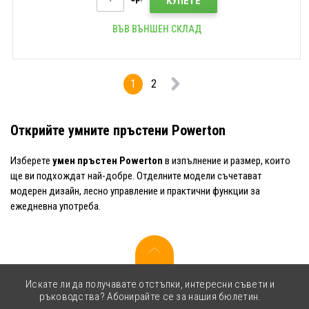
КУПЕТЕ
ВЪВ ВЪНШЕН СКЛАД
1
2
Открийте умните пръстени Powerton
Изберете
умен пръстен Powerton
в изпълнение и размер, които
ще ви подхождат най-добре. Отделните модели съчетават
модерен дизайн, лесно управление и практични функции за
ежедневна употреба.
Искате ли да получавате отстъпки, интересни съвети и
ръководства? Абонирайте се за нашия бюлетин.