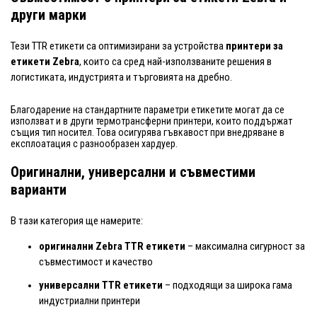
други марки
Тези TTR етикети са оптимизирани за устройства
принтери за
етикети Zebra
, които са сред най-използваните решения в
логистиката, индустрията и търговията на дребно.
Благодарение на стандартните параметри етикетите могат да се
използват и в други термотрансферни принтери, които поддържат
същия тип носител. Това осигурява гъвкавост при внедряване в
експлоатация с разнообразен хардуер.
Оригинални, универсални и съвместими
варианти
В тази категория ще намерите:
оригинални Zebra TTR етикети
– максимална сигурност за
съвместимост и качество
универсални TTR етикети
– подходящи за широка гама
индустриални принтери