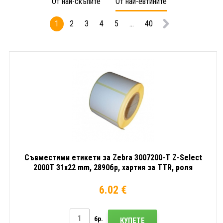
От най-скъпите
От най-евтините
1
2
3
4
5
...
40
Съвместими етикети за Zebra 3007200-T Z-Select
2000T 31x22 mm, 2890бр, хартия за TTR, роля
6.02 €
бр.
КУПЕТЕ