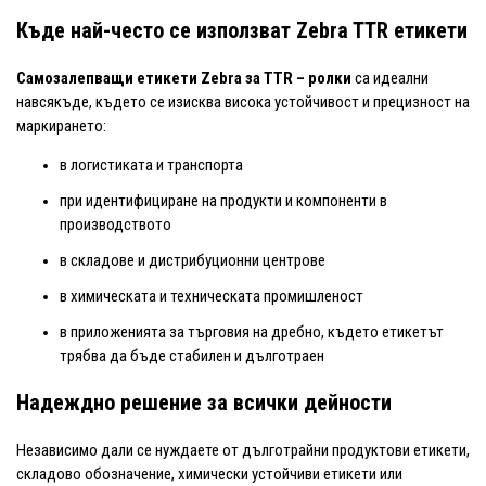
Къде най-често се използват Zebra TTR етикети
Самозалепващи етикети Zebra за TTR – ролки
са идеални
навсякъде, където се изисква висока устойчивост и прецизност на
маркирането:
в логистиката и транспорта
при идентифициране на продукти и компоненти в
производството
в складове и дистрибуционни центрове
в химическата и техническата промишленост
в приложенията за търговия на дребно, където етикетът
трябва да бъде стабилен и дълготраен
Надеждно решение за всички дейности
Независимо дали се нуждаете от дълготрайни продуктови етикети,
складово обозначение, химически устойчиви етикети или