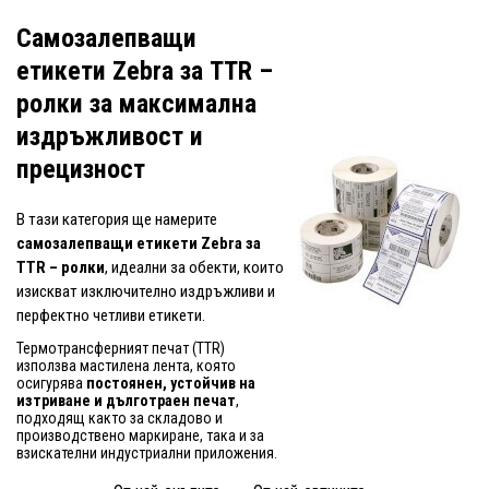
Самозалепващи
етикети Zebra за TTR –
ролки за максимална
издръжливост и
прецизност
В тази категория ще намерите
самозалепващи етикети Zebra за
TTR – ролки
, идеални за обекти, които
изискват изключително издръжливи и
перфектно четливи етикети.
Термотрансферният печат (TTR)
използва мастилена лента, която
осигурява
постоянен, устойчив на
изтриване и дълготраен печат
,
подходящ както за складово и
производствено маркиране, така и за
взискателни индустриални приложения.