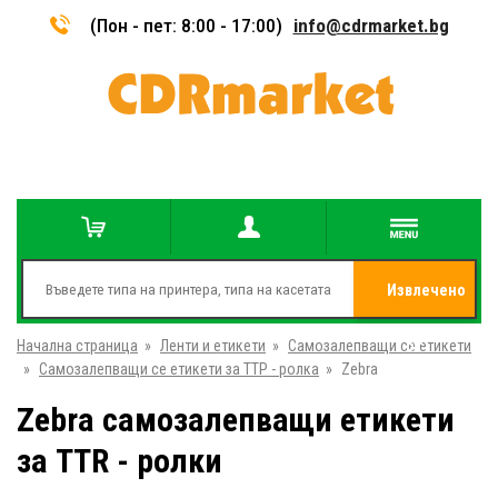
(Пон - пет: 8:00 - 17:00)
info@cdrmarket.bg
Извлечено
Начална страница
»
Ленти и етикети
»
Самозалепващи се етикети
от
»
Самозалепващи се етикети за ТТР - ролка
»
Zebra
Zebra самозалепващи етикети
за TTR - ролки