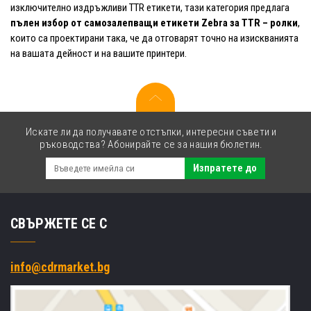
изключително издръжливи TTR етикети, тази категория предлага
пълен избор от самозалепващи етикети Zebra за TTR – ролки
,
които са проектирани така, че да отговарят точно на изискванията
на вашата дейност и на вашите принтери.
Искате ли да получавате отстъпки, интересни съвети и
ръководства? Абонирайте се за нашия бюлетин.
Изпратете до
СВЪРЖЕТЕ СЕ С
info@cdrmarket.bg