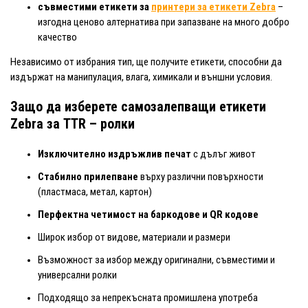
съвместими етикети за
принтери за етикети Zebra
–
изгодна ценово алтернатива при запазване на много добро
качество
Независимо от избрания тип, ще получите етикети, способни да
издържат на манипулация, влага, химикали и външни условия.
Защо да изберете самозалепващи етикети
Zebra за TTR – ролки
Изключително издръжлив печат
с дълъг живот
Стабилно прилепване
върху различни повърхности
(пластмаса, метал, картон)
Перфектна четимост на баркодове и QR кодове
Широк избор от видове, материали и размери
Възможност за избор между оригинални, съвместими и
универсални ролки
Подходящо за непрекъсната промишлена употреба