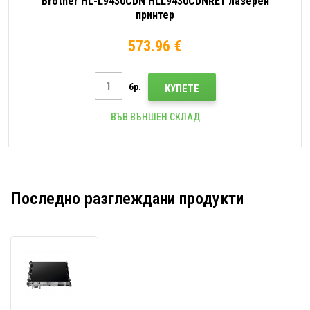
Brother HL-L9430CDN HLL9430CDNRE1 лазерен
принтер
573.96 €
бр.
КУПЕТЕ
ВЪВ ВЪНШЕН СКЛАД
Последно разглеждани продукти
Brother
оригинален
трансферен
ремък