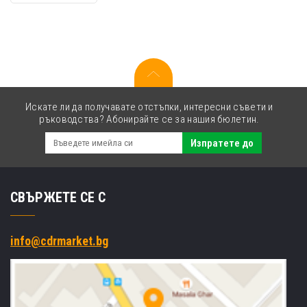
BU-
800CL,
150000
стр.,
Brother
HL-
L9430CDN,
HL-
Искате ли да получавате отстъпки, интересни съвети и
L9470CDN,
ръководства? Абонирайте се за нашия бюлетин.
MFC-
L9670CDN
Изпратете до
СВЪРЖЕТЕ СЕ С
info@cdrmarket.bg