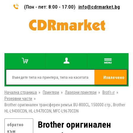
(Пон - пет: 8:00 - 17:00)
info@cdrmarket.bg
Извлечено
Начална страница
»
Принтери
»
Лазерни принтери
»
Brother
от
»
Резервни части
»
Brother оригинален трансферен ремък BU-800CL, 150000 стр., Brother
HL-L9430CDN, HL-L9470CDN, MFC-L9670CDN
Brother оригинален
обратно
към