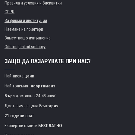
Правила и условия и бисквитки
GDPR
За фирми и институции
Наемане на принтери
Заместващо изпълнение
Odstoupení od smlouvy
ЗАЩО ДА ПАЗАРУВАТЕ ПРИ НАС?
Най-ниска
цени
Най-големият
асортимент
Бърз
доставка (24-48 часа)
Доставяме в цяла
България
21 години
опит
Експертни съвети
БЕЗПЛАТНО