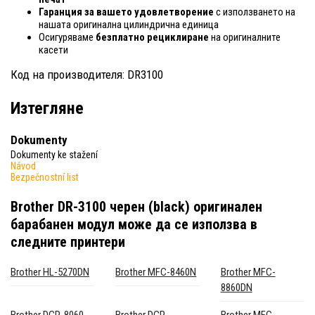
Гаранция за вашето удовлетворение
с използването на
нашата оригинална цилиндрична единица
Осигуряваме
безплатно рециклиране
на оригиналните
касети
Код на производителя: DR3100
Изтегляне
Dokumenty
Dokumenty ke stažení
Návod
Bezpečnostní list
Brother DR-3100 черен (black) оригинален
барабанен модул
може да се използва в
следните принтери
Brother HL-5270DN
Brother MFC-8460N
Brother MFC-
8860DN
Brother DCP-8060
Brother DCP-
Brother MFC-