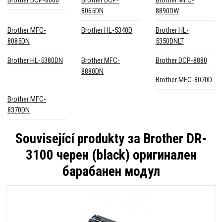
8065DN
8890DW
Brother MFC-
Brother HL-5340D
Brother HL-
8085DN
5350DNLT
Brother HL-5380DN
Brother MFC-
Brother DCP-8880
8880DN
Brother MFC-8070D
Brother MFC-
8370DN
Související produkty за
Brother DR-
3100 черен (black) оригинален
барабанен модул