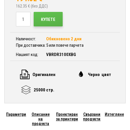
162.35
€ (без ДДС)
КУПЕТЕ
Наличност:
Обикновено 2 дни
При доставчика:
5 или повече парчета
Нашият код:
VBRDR3100XBG
Оригинален
Черно цвят
25000 стр.
Параметри
Описание
Проектиран
Свързани
Изтегляне
на
за принтери
продукти
продукта