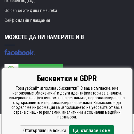
Полезен подход
Golden
сертификат
Heureka
Сейф
онлайн плащания
МОЖЕТЕ ДА НИ НАМЕРИТЕ И В
Бисквитки и GDPR
Производителят на касети е сертифициран
ISO 9001. ISO 14001 и STMC.
Този уебсайт използва „бисквитки“. С ваше съгласие, ние
използваме „бисквитки“ и други идентификатори за анализи,
измерване на ефективността на рекламите, персонализиране на
съдържанието и персонализирана реклама. Възможно е да
споделяме информация за използването на уебсайта от ваша
страна с нашите рекламни, аналитични и социални медийни
партньори.
Ecommerce solutions
BINARGON.cz
Отхвърляне на всички
Да, съгласен съм