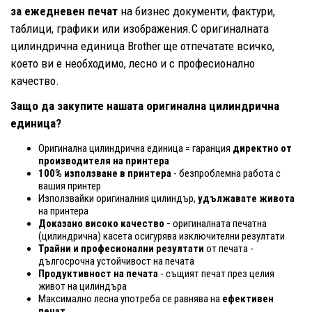
за ежедневен печат
на бизнес документи, фактури,
таблици, графики или изображения.С оригиналната
цилиндрична единица Brother ще отпечатате всичко,
което ви е необходимо, лесно и с професионално
качество.
Защо да закупите нашата оригинална цилиндрична
единица?
Оригинална цилиндрична единица = гаранция
директно от
производителя на принтера
100% използване в принтера
- безпроблемна работа с
вашия принтер
Използвайки оригиналния цилиндър,
удължавате живота
на принтера
Доказано високо качество -
оригиналната печатна
(цилиндрична) касета осигурява изключителни резултати
Трайни и професионални резултати
от печата -
дългосрочна устойчивост на печата
Продуктивност на печата
- същият печат през целия
живот на цилиндъра
Максимално лесна употреба се равнява на
ефективен
печат