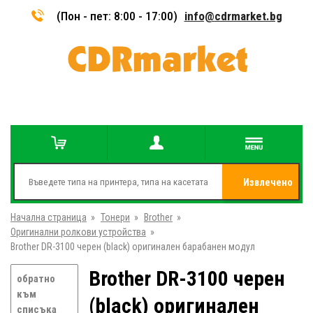
(Пон - пет: 8:00 - 17:00)
info@cdrmarket.bg
Извлечено
Начална страница
»
Тонери
»
Brother
»
от
Оригинални ролкови устройства
»
Brother DR-3100 черен (black) оригинален барабанен модул
Brother DR-3100 черен
обратно
към
(black) оригинален
списъка