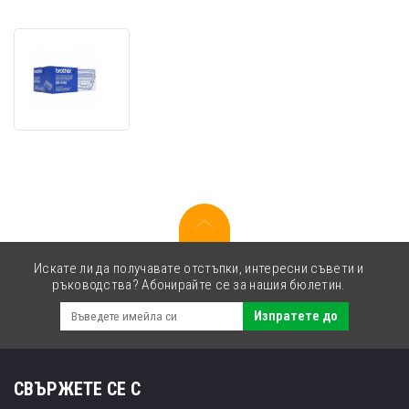
Brother
DR-
3100
черен
(black)
оригинален
барабанен
модул
Искате ли да получавате отстъпки, интересни съвети и
ръководства? Абонирайте се за нашия бюлетин.
Изпратете до
СВЪРЖЕТЕ СЕ С