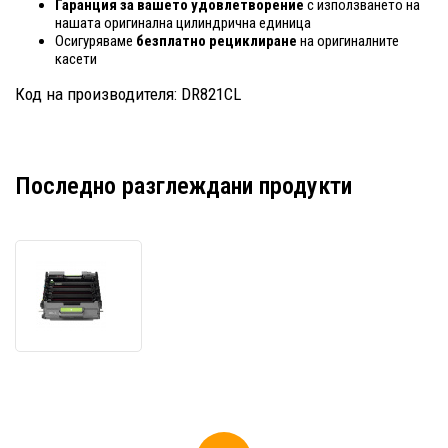
Гаранция за вашето удовлетворение
с използването на
нашата оригинална цилиндрична единица
Осигуряваме
безплатно рециклиране
на оригиналните
касети
Код на производителя: DR821CL
Последно разглеждани продукти
Brother
DR-
821CL
цветен
(CMYK)
оригинален
барабанен
модул