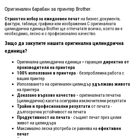
Оригинален барабан за принтер Brother.
Страхотен избор за ежедневен печат
на бизнес документи,
фактури, таблици, графики или изображения.С оригиналната
цилиндрична единица Brother ще отпечатате всичко, което ви е
необходимо, лесно и с професионално качество.
Защо да закупите нашата оригинална цилиндрична
единица?
Оригинална цилиндрична единица = гаранция
директно от
производителя на принтера
100% използване в принтера
- безпроблемна работа с
вашия принтер
Използването на оригинален цилиндър
удължава живота
на принтера
Доказано върхово качество -
оригиналната печатна
(цилиндрична) касета осигурява изключителни резултати
Трайни и професионални резултати
от печата -
дългосрочна устойчивост на печата
Продуктивност на печата
- същият печат през целия
живот на цилиндъра
Максимално лесна употреба се равнява на
ефективен
печат