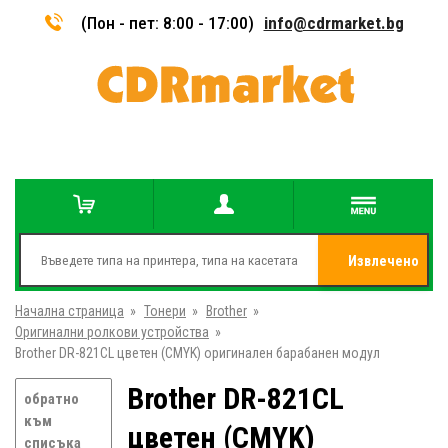
(Пон - пет: 8:00 - 17:00)
info@cdrmarket.bg
Извлечено
Начална страница
»
Тонери
»
Brother
»
от
Оригинални ролкови устройства
»
Brother DR-821CL цветен (CMYK) оригинален барабанен модул
Brother DR-821CL
обратно
към
цветен (CMYK)
списъка