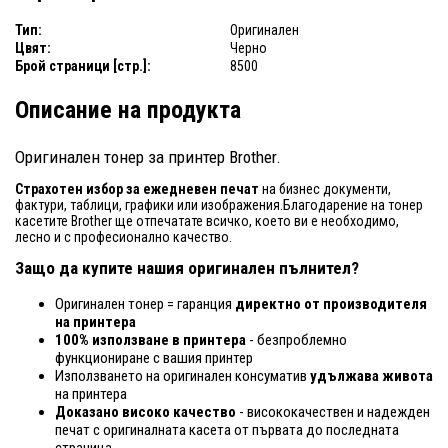
Тип:
Оригинален
Цвят:
Черно
Брой страници [стр.]:
8500
Описание на продукта
Оригинален тонер за принтер Brother.
Страхотен избор за ежедневен печат
на бизнес документи,
фактури, таблици, графики или изображения.Благодарение на тонер
касетите Brother ще отпечатате всичко, което ви е необходимо,
лесно и с професионално качество.
Защо да купите нашия оригинален пълнител?
Оригинален тонер = гаранция
директно от производителя
на принтера
100% използване в принтера
- безпроблемно
функциониране с вашия принтер
Използването на оригинален консуматив
удължава живота
на принтера
Доказано високо качество
- висококачествен и надежден
печат с оригиналната касета от първата до последната
страница