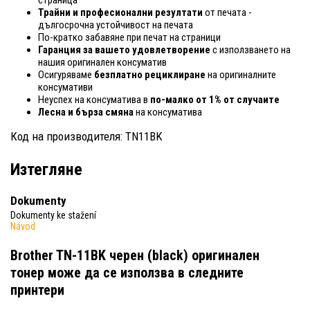
Трайни и професионални резултати
от печата -
дългосрочна устойчивост на печата
По-кратко забавяне при печат на страници
Гаранция за вашето удовлетворение
с използването на
нашия оригинален консуматив
Осигуряваме
безплатно рециклиране
на оригиналните
консумативи
Неуспех на консуматива в
по-малко от 1% от случаите
Лесна и бърза смяна
на консуматива
Код на производителя: TN11BK
Изтегляне
Dokumenty
Dokumenty ke stažení
Návod
Brother TN-11BK черен (black) оригинален
тонер
може да се използва в следните
принтери