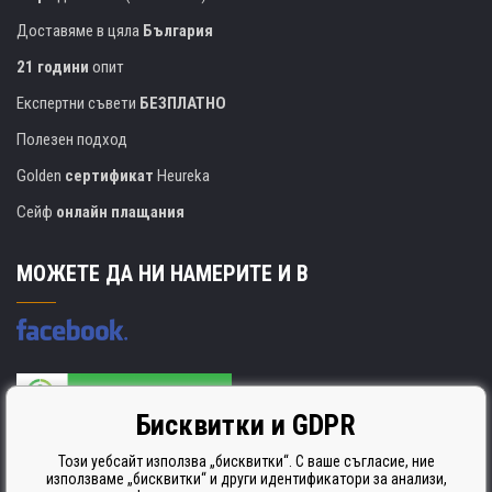
Доставяме в цяла
България
21 години
опит
Експертни съвети
БЕЗПЛАТНО
Полезен подход
Golden
сертификат
Heureka
Сейф
онлайн плащания
МОЖЕТЕ ДА НИ НАМЕРИТЕ И В
Бисквитки и GDPR
Производителят на касети е сертифициран
ISO 9001. ISO 14001 и STMC.
Този уебсайт използва „бисквитки“. С ваше съгласие, ние
използваме „бисквитки“ и други идентификатори за анализи,