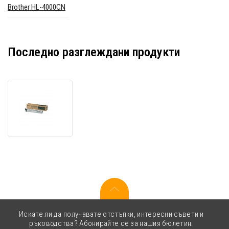
Brother HL-4000CN
Последно разглеждани продукти
Brother
TN-
11BK
черен
(black)
оригинален
тонер
Искате ли да получавате отстъпки, интересни съвети и
ръководства? Абонирайте се за нашия бюлетин.