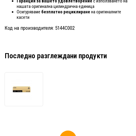
Гаранция за вашето удовлетворение
с използването на
нашата оригинална цилиндрична единица
Осигуряваме
безплатно рециклиране
на оригиналните
касети
Код на производителя: 5144C002
Последно разглеждани продукти
Canon
CEXV
63
5144C002
черен
(black)
оригинален
барабанен
модул