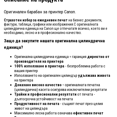
Оригинален барабан за принтер Canon.
Страхотен избор за ежедневен печат
на бизнес документи,
фактури, таблици, графики или изображения.С оригиналната
цилиндрична единица на Canon ще отпечатате всичко, което ви е
необходимо, лесно и в професионално качество.
Защо да закупите нашата оригинална цилиндрична
единица?
Оригинална цилиндрична единица = гаранция
директно от
производителя на принтера
100% използване в принтера
- безпроблемна работа с
вашия принтер
Използването на оригинален цилиндър
удължава живота
на принтера
Доказано високо качество -
оригиналната печатна
(цилиндрична) касета осигурява изключителни резултати
Трайни и професионални резултати
от печата -
дългосрочна устойчивост на печата
Продуктивност на печата
- същият печат през целия
живот на цилиндъра
Максимално лесна работа означава
ефективен печат