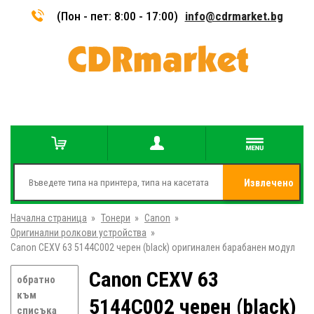
(Пон - пет: 8:00 - 17:00)
info@cdrmarket.bg
Извлечено
Начална страница
»
Тонери
»
Canon
»
от
Оригинални ролкови устройства
»
Canon CEXV 63 5144C002 черен (black) оригинален барабанен модул
Canon CEXV 63
обратно
към
5144C002 черен (black)
списъка