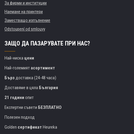
За фирми и институции
Наемане на принтери
Заместващо изпълнение
Odstoupení od smlouvy
ЗАЩО ДА ПАЗАРУВАТЕ ПРИ НАС?
Най-ниска
цени
Най-големият
асортимент
Бърз
доставка (24-48 часа)
Доставяме в цяла
България
21 години
опит
Експертни съвети
БЕЗПЛАТНО
Полезен подход
Golden
сертификат
Heureka