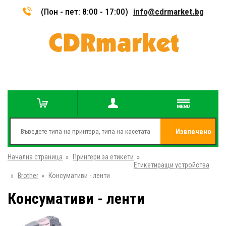
(Пон - пет: 8:00 - 17:00)
info@cdrmarket.bg
Извлечено
Начална страница
»
Принтери за етикети
»
от
Етикетиращи устройства
»
Brother
»
Консумативи - ленти
Консумативи - ленти