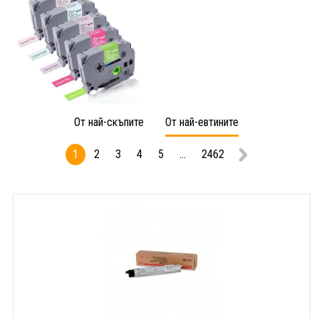
От най-скъпите
От най-евтините
1
2
3
4
5
...
2462