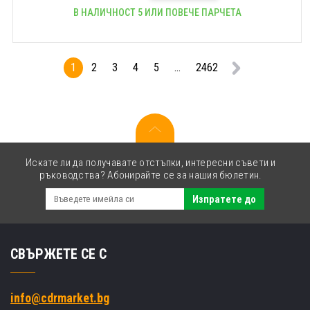
В НАЛИЧНОСТ 5 ИЛИ ПОВЕЧЕ ПАРЧЕТА
1
2
3
4
5
...
2462
Искате ли да получавате отстъпки, интересни съвети и
ръководства? Абонирайте се за нашия бюлетин.
Изпратете до
СВЪРЖЕТЕ СЕ С
info@cdrmarket.bg