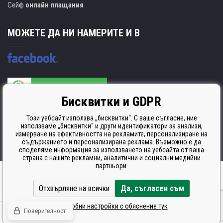
Сейф
онлайн плащания
МОЖЕТЕ ДА НИ НАМЕРИТЕ И В
Бисквитки и GDPR
Производителят на касети е сертифициран
ISO 9001. ISO 14001 и STMC.
Този уебсайт използва „бисквитки“. С ваше съгласие, ние
използваме „бисквитки“ и други идентификатори за анализи,
измерване на ефективността на рекламите, персонализиране на
съдържанието и персонализирана реклама. Възможно е да
споделяме информация за използването на уебсайта от ваша
страна с нашите рекламни, аналитични и социални медийни
партньори.
Ecommerce solutions
BINARGON.cz
Отхвърляне на всички
Да, съгласен съм
Подробни настройки с обяснение тук
Поверителност
© Всички права запазени CDRmarket.cz -
тонери и касети