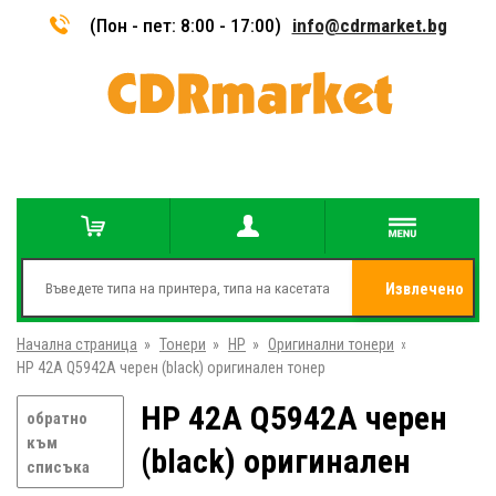
(Пон - пет: 8:00 - 17:00)
info@cdrmarket.bg
Извлечено
Начална страница
»
Тонери
»
HP
»
Оригинални тонери
»
от
HP 42A Q5942A черен (black) оригинален тонер
HP 42A Q5942A черен
обратно
към
(black) оригинален
списъка