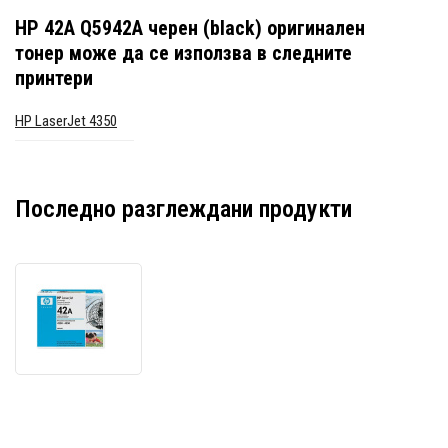
HP 42A Q5942A черен (black) оригинален
тонер
може да се използва в следните
принтери
HP LaserJet 4350
Последно разглеждани продукти
HP
42A
Q5942A
черен
(black)
оригинален
тонер