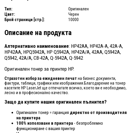
Тип:
Оригинален
Цвят:
Черен
Брой страници [стр.]:
10000
Описание на продукта
Алтернативно наименование
: HP42AA, HP42A-A, 42A-A,
HP42AA, HPQ5942A, HP Q5942A, HP42A/A, 42AA, Q5942A,
Q5942, 42A/A, CB-42A, Q-5942A, Q-5942
Оригинален тонер за принтер HP.
Страхотен избор за ежедневен печат
на бизнес документи,
фактури, таблици, графики или изображения.Благодарение на тонер
касетите HP LaserJet ще отпечатате всичко, което ви е необходимо,
лесно и в професионално качество.
Защо да купите нашия оригинален пълнител?
Оригинален тонер = гаранция
директно от производителя
на принтера
100% използване в принтера
- безпроблемно
функциониране с вашия принтер