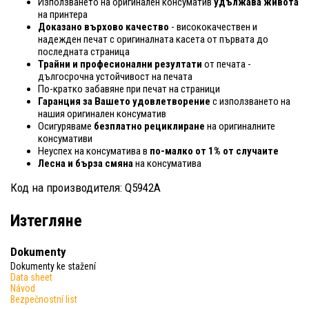
Използването на оригинален консуматив
удължава живота
на принтера
Доказано върхово качество
- висококачествен и
надежден печат с оригиналната касета от първата до
последната страница
Трайни и професионални резултати
от печата -
дългосрочна устойчивост на печата
По-кратко забавяне при печат на страници
Гаранция за Вашето удовлетворение
с използването на
нашия оригинален консуматив
Осигуряваме
безплатно рециклиране
на оригиналните
консумативи
Неуспех на консуматива в
по-малко от 1% от случаите
Лесна и бърза смяна
на консуматива
Код на производителя: Q5942A
Изтегляне
Dokumenty
Dokumenty ke stažení
Data sheet
Návod
Bezpečnostní list