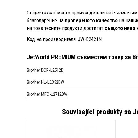
Съществуват много производители на съвместими 
благодарение на
провереното качество
на наши
на това техните продукти достигат
същото ниво н
Код на производителя: JW-B2421N
JetWorld PREMIUM съвместим тонер за Bro
Brother DCP-L2512D
Brother HL-L2352DW
Brother MFC-L2712DW
Související produkty за
J