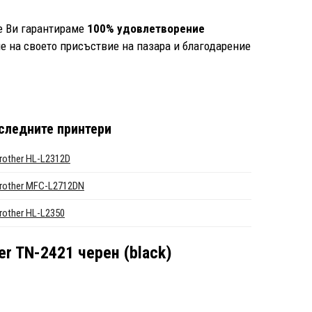
ие Ви гарантираме
100% удовлетворение
е на своето присъствие на пазара и благодарение
следните принтери
rother HL-L2312D
rother MFC-L2712DN
rother HL-L2350
r TN-2421 черен (black)