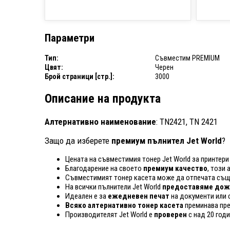
Параметри
Тип:
Съвместим PREMIUM
Цвят:
Черен
Брой страници [стр.]:
3000
Описание на продукта
Алтернативно наименование
: TN2421, TN 2421
Защо да изберете
премиум пълнител Jet World
?
Цената на съвместимия тонер Jet World за принтери 
Благодарение на своето
премиум качество
, този
Съвместимият тонер касета може да отпечата същ
На всички пълнители Jet World
предоставяме дожи
Идеален е за
ежедневен печат
на документи или 
Всяко алтернативно тонер касета
преминава пр
Производителят Jet World е
проверен
с над 20 год