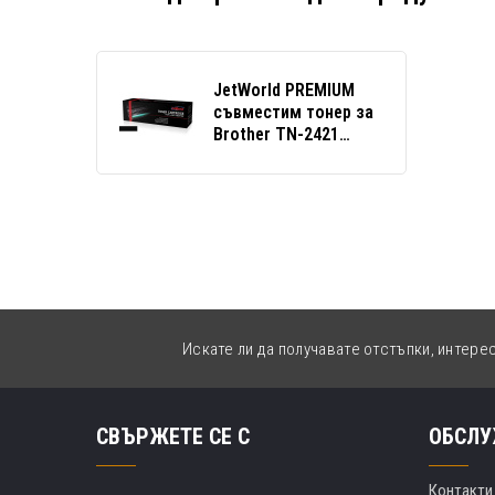
JetWorld PREMIUM
съвместим тонер за
Brother TN-2421
черен (black)
Искате ли да получавате отстъпки, интере
СВЪРЖЕТЕ СЕ С
ОБСЛУ
Контакти