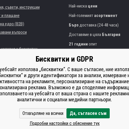
Най-ниска
цени
я, съвети, инструкции
т и плащане
Най-големият
асортимент
на едро (B2B)
Бърз
доставка (24-48 часа)
давани въпроси
Доставяме в цяла
България
21 години
опит
 условия и бисквитки
Експертни съвети
БЕЗПЛАТНО
Бисквитки и GDPR
Полезен подход
и институции
 уебсайт използва „бисквитки“. С ваше съгласие, ние изпол
Golden
сертификат
Heureka
на принтери
бисквитки“ и други идентификатори за анализи, измерване 
ктивността на рекламите, персонализиране на съдържание
Сейф
онлайн плащания
що изпълнение
онализирана реклама. Възможно е да споделяме информац
í od smlouvy
зползването на уебсайта от ваша страна с нашите рекламн
аналитични и социални медийни партньори.
Отхвърляне на всички
Да, съгласен съм
Подробни настройки с обяснение тук