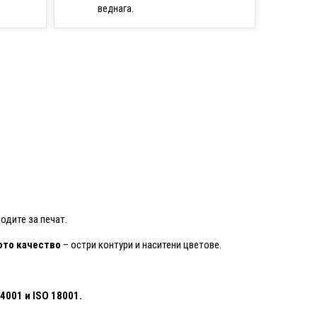
веднага.
одите за печат.
то качество
– остри контури и наситени цветове.
14001
и ISO 18001.