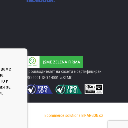
зваме
Производителят на касети е сертифициран
на
ISO 9001. ISO 14001 и STMC.
то и
ия за
и,
Ecommerce solutions
BINARGON.cz