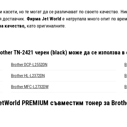
касети, но те могат да се различават по своето качество. Н
я доставчик.
Фирма Jet World
е натрупала много опит по врем
а качество,
като оригиналните.
ther TN-2421 черен (black)
може да се използва в 
Brother DCP-L2552DN
B
Brother HL-L2372DN
B
Brother MFC-L2732DW
B
etWorld PREMIUM съвместим тонер за Brothe