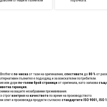
поръчката.
доволни от нашите пълнители
Brother е
по-ниска
от тази на оригиналния,
спестявате
до
80 %
от разх
 алтернативен пълнител е подходящ и за взискателни потребители.
ия или дори
по-голям брой страници
от оригинала, като запазва
също
вотна гаранция.
снимки на вашите незабравими преживявания.
ез строг
контрол
на
качеството
по време на производството.
ини опит и произвежда продукти съгласно
стандартите ISO 9001, ISO 