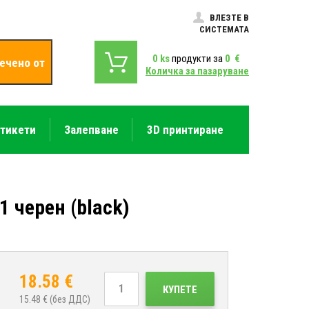
ВЛЕЗТЕ В
СИСТЕМАТА
0
ks
продукти за
0
€
ечено от
Количка за пазаруване
етикети
Залепване
3D принтиране
 черен (black)
18.58
€
КУПЕТЕ
15.48
€ (без ДДС)