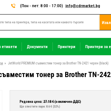
(Пон - пет: 8:00 - 17:00)
info@cdrmarket.bg
Извл
и етикети
Документи
Принтери
Принтери за 
ри
»
JetWorld PREMIUM съвместим тонер за Brother TN-2421 черен (black)
ъвместим тонер за Brother TN-2421
Редовна цена:
27.18
€ (с включен ДДС)
Ще спестите пари: 8.6 €
(32%)