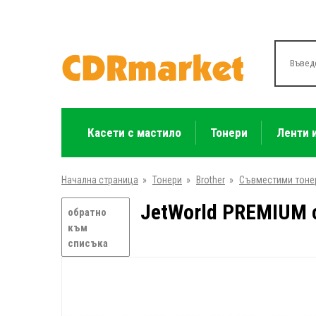
Касети с мастило
Тонери
Ленти 
Начална страница
»
Тонери
»
Brother
»
Съвместими тоне
JetWorld PREMIUM с
обратно
към
списъка