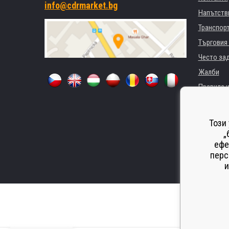
info@cdrmarket.bg
Напътстви
Транспор
Търговия 
Често за
Жалби
Правила и
GDPR
За фирми 
Този
Наемане 
„
ефе
Замества
перс
Odstoupen
и