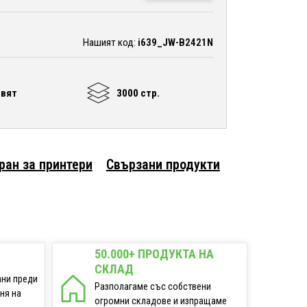
Нашият код:
i639_JW-B2421N
цвят
3000 стр.
ран за принтери
Свързани продукти
50.000+ ПРОДУКТА НА
СКЛАД
ани преди
Разполагаме със собствени
еня на
огромни складове и изпращаме