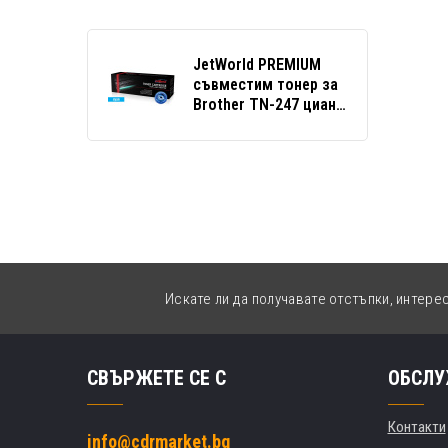
JetWorld PREMIUM
съвместим тонер за
Brother TN-247 циан
(cyan)
Искате ли да получавате отстъпки, интере
СВЪРЖЕТЕ СЕ С
ОБСЛУ
Контакти
info@cdrmarket.bg