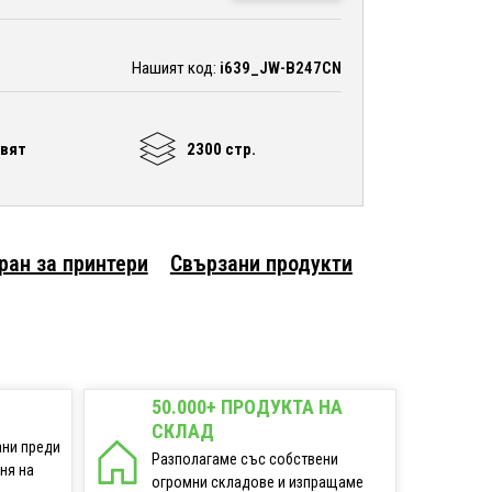
Нашият код:
i639_JW-B247CN
цвят
2300 стр.
ран за принтери
Свързани продукти
50.000+ ПРОДУКТА НА
СКЛАД
ани преди
Разполагаме със собствени
еня на
огромни складове и изпращаме