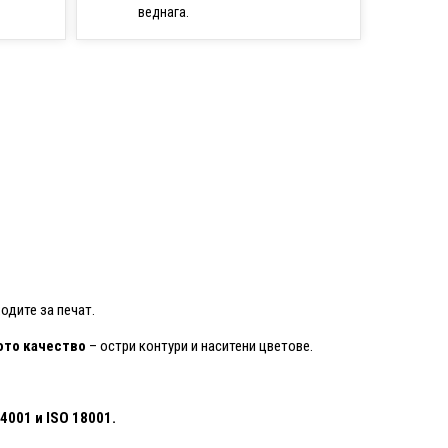
веднага.
одите за печат.
то качество
– остри контури и наситени цветове.
14001
и ISO 18001.