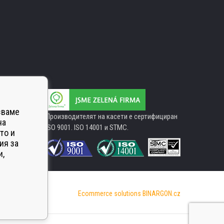
зваме
Производителят на касети е сертифициран
на
ISO 9001. ISO 14001 и STMC.
то и
ия за
и,
Ecommerce solutions
BINARGON.cz