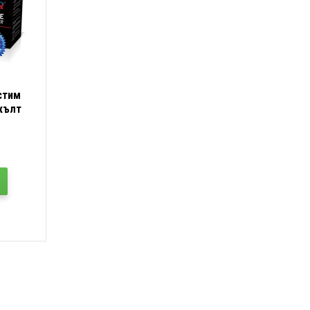
стим
 жълт