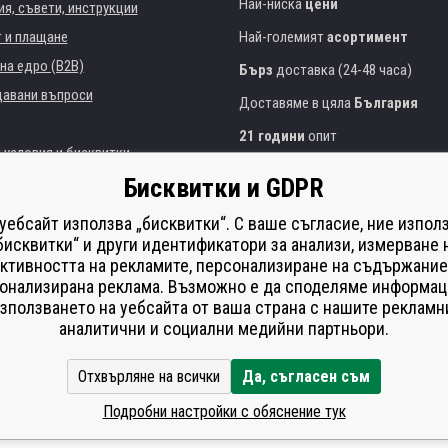
Най-ниска
цени
я, съвети, инструкции
т и плащане
Най-големият
асортимент
на едро (B2B)
Бърз
доставка (24-48 часа)
давани въпроси
Доставяме в цяла
България
21 години
опит
 условия и бисквитки
Експертни съвети
БЕЗПЛАТНО
Бисквитки и GDPR
Полезен подход
и институции
 уебсайт използва „бисквитки“. С ваше съгласие, ние изпол
Golden
сертификат
Heureka
на принтери
бисквитки“ и други идентификатори за анализи, измерване 
ктивността на рекламите, персонализиране на съдържание
Сейф
онлайн плащания
що изпълнение
онализирана реклама. Възможно е да споделяме информац
í od smlouvy
зползването на уебсайта от ваша страна с нашите рекламн
аналитични и социални медийни партньори.
Отхвърляне на всички
Да, съгласен съм
Подробни настройки с обяснение тук