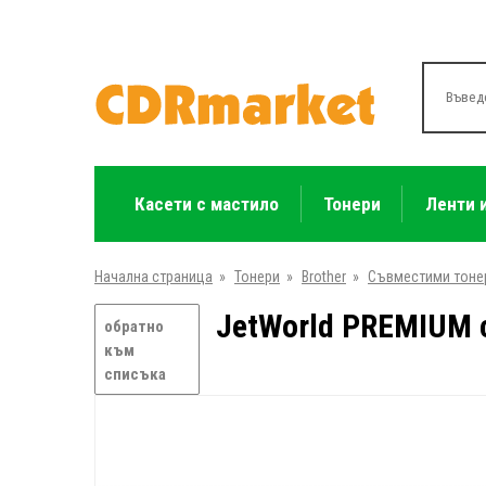
Касети с мастило
Тонери
Ленти 
Начална страница
»
Тонери
»
Brother
»
Съвместими тоне
JetWorld PREMIUM с
обратно
към
списъка