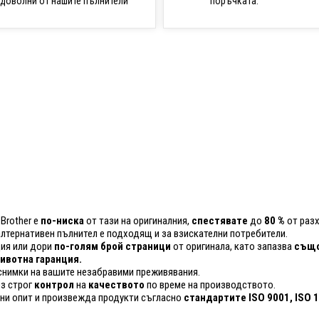
поръчката.
доволни от нашите пълнители
Brother е
по-ниска
от тази на оригиналния,
спестявате
до
80 %
от разх
 алтернативен пълнител е подходящ и за взискателни потребители.
ия или дори
по-голям брой страници
от оригинала, като запазва
също
вотна гаранция.
снимки на вашите незабравими преживявания.
ез строг
контрол
на
качеството
по време на производството.
ини опит и произвежда продукти съгласно
стандартите ISO 9001, ISO 