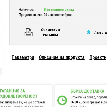
Наличност:
Във външен склад
При доставчика:
20 или повече броя
Съвместим
Лазур 
PREMIUM
Параметри
Описание на продукта
Проекти
ГАРАНЦИЯ ЗА
БЪРЗА ДОСТАВКА
УДОВЛЕТВОРЕНОСТ
Стоките на склад, поръч
16:00 ч., се изпращат в д
Гарантираме ви, че ще останете