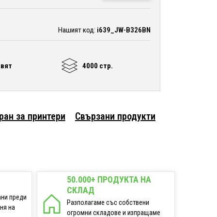
Нашият код:
i639_JW-B326BN
цвят
4000 стр.
ран за принтери
Свързани продукти
50.000+ ПРОДУКТА НА
СКЛАД
ани преди
Разполагаме със собствени
еня на
огромни складове и изпращаме