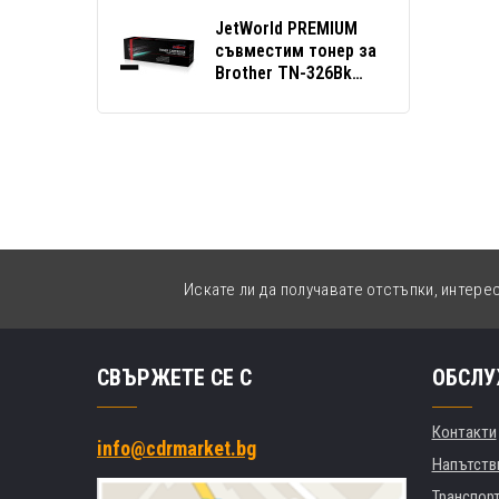
JetWorld PREMIUM
съвместим тонер за
Brother TN-326Bk
черен (black)
Искате ли да получавате отстъпки, интере
СВЪРЖЕТЕ СЕ С
ОБСЛУ
Контакти
info@cdrmarket.bg
Напътстви
Транспор