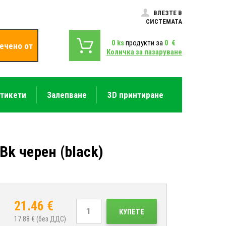
ВЛЕЗТЕ В
СИСТЕМАТА
0
ks
продукти за
0
€
ечено от
Количка за пазаруване
етикети
Залепване
3D принтиране
k черен (black)
21.46
€
КУПЕТЕ
17.88
€ (без ДДС)