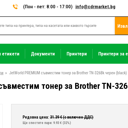
(Пон - пет: 8:00 - 17:00)
info@cdrmarket.bg
Извл
и етикети
Документи
Принтери
Принтери за 
ри
»
JetWorld PREMIUM съвместим тонер за Brother TN-326Bk черен (black)
ъвместим тонер за Brother TN-326B
Редовна цена:
31.39
€ (с включен ДДС)
Ще спестите пари: 9.93 €
(32%)