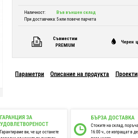
Наличност:
Във външен склад
При доставчика:
5 или повече парчета
Съвместим
Черен 
PREMIUM
Параметри
Описание на продукта
Проекти
ГАРАНЦИЯ ЗА
БЪРЗА ДОСТАВКА
УДОВЛЕТВОРЕНОСТ
Стоките на склад, поръч
16:00 ч., се изпращат в д
Гарантираме ви, че ще останете