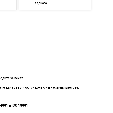
веднага.
одите за печат.
то качество
– остри контури и наситени цветове.
14001
и ISO 18001.