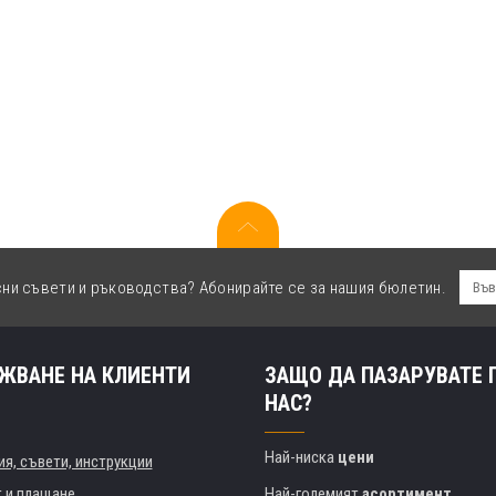
сни съвети и ръководства? Абонирайте се за нашия бюлетин.
ЖВАНЕ НА КЛИЕНТИ
ЗАЩО ДА ПАЗАРУВАТЕ 
НАС?
Най-ниска
цени
я, съвети, инструкции
т и плащане
Най-големият
асортимент