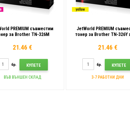
World PREMIUM съвместим
JetWorld PREMIUM съвме
нер за Brother TN-326M
тонер за Brother TN-326Y
пурпурен (magenta)
(yellow)
21.46 €
21.46 €
бр.
бр.
КУПЕТЕ
КУПЕТЕ
ВЪВ ВЪНШЕН СКЛАД
3-7 РАБОТНИ ДНИ