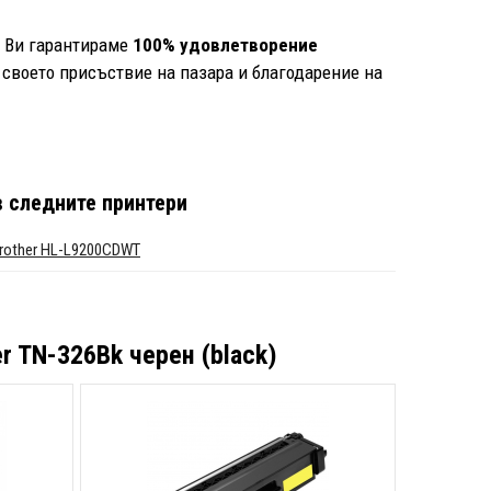
е Ви гарантираме
100% удовлетворение
 своето присъствие на пазара и благодарение на
 следните принтери
rother HL-L9200CDWT
r TN-326Bk черен (black)