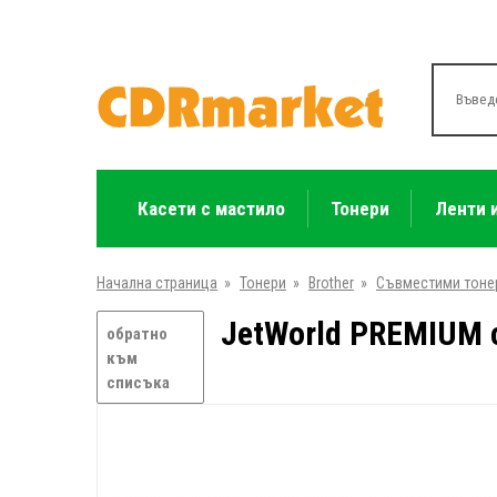
Касети с мастило
Тонери
Ленти 
Начална страница
»
Тонери
»
Brother
»
Съвместими тоне
JetWorld PREMIUM с
обратно
към
списъка