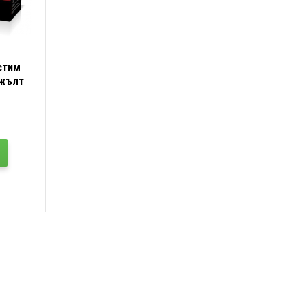
стим
 жълт