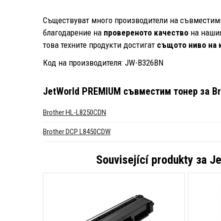
Съществуват много производители на съвместими 
благодарение на
провереното качество
на нашия
това техните продукти достигат
същото ниво на 
Код на производителя: JW-B326BN
JetWorld PREMIUM съвместим тонер за Bro
Brother HL-L8250CDN
Brother DCP L8450CDW
Související produkty за
Je