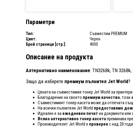
Параметри
Тип:
Съвместим PREMIUM
Цвят:
Черен
Брой страници [стр.]:
4000
Описание на продукта
Алтернативно наименование
: TN326Bk, TN 326Bk,
Защо да изберете
премиум пълнител Jet World
?
Цената на съвместимия тонер Jet World за принтери 
Благодарение на своето
премиум качество
, този
Съвместимият тонер касета може да отпечата същ
На всички пълнители Jet World
предоставяме дожи
Идеален е за
ежедневен печат
на документи или 
Всяко алтернативно тонер касета
преминава пр
Производителят Jet World е
проверен
с над 20 год