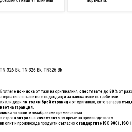
поръчката.
доволни от нашите пълнители
 TN-326 Bk, TN 326 Bk, TN326 Bk
Brother е
по-ниска
от тази на оригиналния,
спестявате
до
80 %
от разх
 алтернативен пълнител е подходящ и за взискателни потребители.
ия или дори
по-голям брой страници
от оригинала, като запазва
също
вотна гаранция.
снимки на вашите незабравими преживявания.
ез строг
контрол
на
качеството
по време на производството.
ини опит и произвежда продукти съгласно
стандартите ISO 9001, ISO 