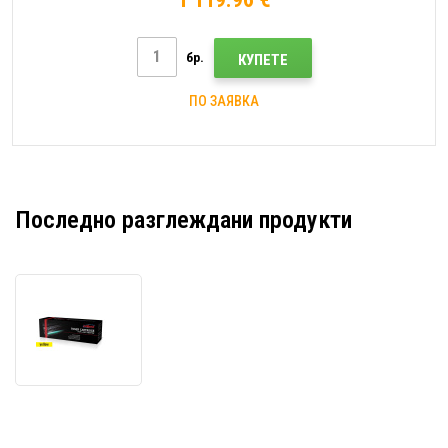
бр.
КУПЕТЕ
ПО ЗАЯВКА
Последно разглеждани продукти
JetWorld
PREMIUM
съвместим
тонер
за
Canon
064H,