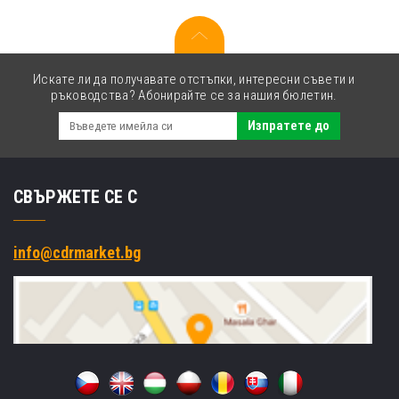
4932C001
жълт
(yellow)
Искате ли да получавате отстъпки, интересни съвети и
ръководства? Абонирайте се за нашия бюлетин.
Изпратете до
СВЪРЖЕТЕ СЕ С
info@cdrmarket.bg