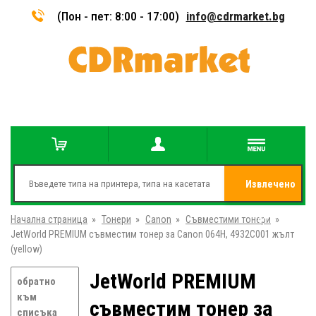
(Пон - пет: 8:00 - 17:00)
info@cdrmarket.bg
Извлечено
Начална страница
»
Тонери
»
Canon
»
Съвместими тонери
от
»
JetWorld PREMIUM съвместим тонер за Canon 064H, 4932C001 жълт
(yellow)
JetWorld PREMIUM
обратно
към
съвместим тонер за
списъка