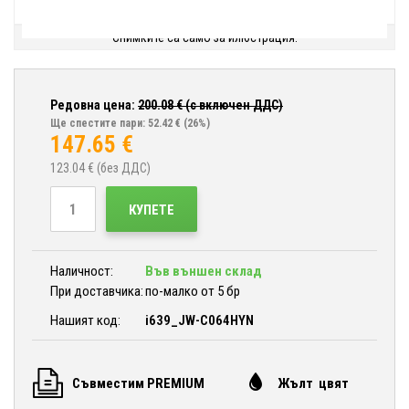
Снимките са само за илюстрация.
Редовна цена:
200.08
€ (с включен ДДС)
Ще спестите пари: 52.42 €
(26%)
147.65
€
123.04
€ (без ДДС)
КУПЕТЕ
Наличност:
Във външен склад
При доставчика:
по-малко от 5 бр
Нашият код:
i639_JW-C064HYN
Съвместим PREMIUM
Жълт цвят