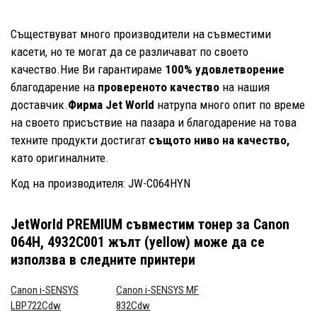
Съществуват много производители на съвместими
касети, но те могат да се различават по своето
качество.Ние Ви гарантираме
100% удовлетворение
благодарение на
провереното качество
на нашия
доставчик.
Фирма Jet World
натрупа много опит по време
на своето присъствие на пазара и благодарение на това
техните продукти достигат
същото ниво на качество,
като оригиналните.
Код на производителя: JW-C064HYN
JetWorld PREMIUM съвместим тонер за Canon
064H, 4932C001 жълт (yellow)
може да се
използва в следните принтери
Canon i-SENSYS
Canon i-SENSYS MF
LBP722Cdw
832Cdw