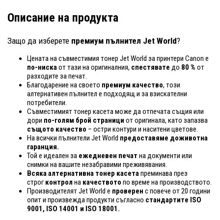
Описание на продукта
Защо да изберете
премиум пълнител Jet World
?
Цената на съвместимия тонер Jet World за принтери Canon е
по-ниска
от тази на оригиналния,
спестявате
до
80 %
от
разходите за печат.
Благодарение на своето
премиум качество
, този
алтернативен пълнител е подходящ и за взискателни
потребители.
Съвместимият тонер касета може да отпечата същия или
дори
по-голям брой страници
от оригинала, като запазва
същото качество
– остри контури и наситени цветове.
На всички пълнители Jet World
предоставяме доживотна
гаранция.
Той е идеален за
ежедневен печат
на документи или
снимки на вашите незабравими преживявания.
Всяка алтернативна тонер касета
преминава през
строг
контрол
на
качеството
по време на производството.
Производителят Jet World е
проверен
с повече от 20 години
опит и произвежда продукти съгласно
стандартите ISO
9001, ISO 14001
и ISO 18001.