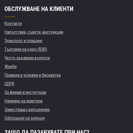
ОБСЛУЖВАНЕ НА КЛИЕНТИ
Контакти
Напътствия, съвети, инструкции
Транспорт и плащане
Търговия на едро (B2B)
Често задавани въпроси
Жалби
Правила и условия и бисквитки
GDPR
За фирми и институции
Наемане на принтери
Заместващо изпълнение
Odstoupení od smlouvy
ЗАЩО ДА ПАЗАРУВАТЕ ПРИ НАС?