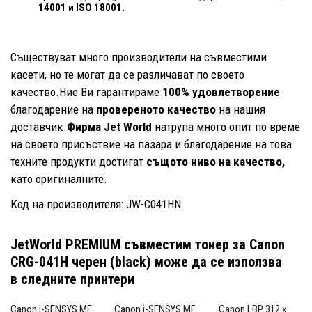
14001
и ISO 18001.
Съществуват много производители на съвместими
касети, но те могат да се различават по своето
качество.Ние Ви гарантираме
100% удовлетворение
благодарение на
провереното качество
на нашия
доставчик.
Фирма Jet World
натрупа много опит по време
на своето присъствие на пазара и благодарение на това
техните продукти достигат
същото ниво на качество,
като оригиналните.
Код на производителя: JW-C041HN
JetWorld PREMIUM съвместим тонер за Canon
CRG-041H черен (black)
може да се използва
в следните принтери
Canon i-SENSYS MF
Canon i-SENSYS MF
Canon LBP 312 x