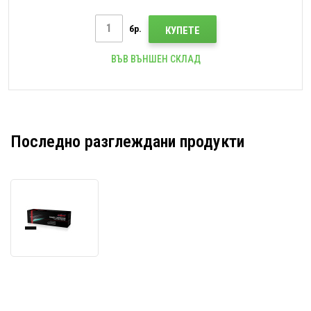
бр.
КУПЕТЕ
ВЪВ ВЪНШЕН СКЛАД
Последно разглеждани продукти
JetWorld
PREMIUM
съвместим
тонер
за
Canon
CRG-
041H