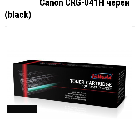
Canon CRG-041H черен
(black)