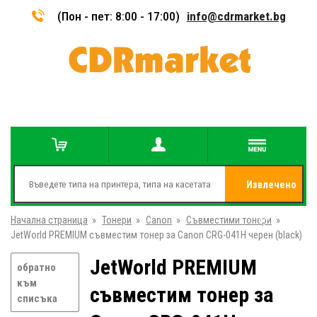
(Пон - пет: 8:00 - 17:00)
info@cdrmarket.bg
Извлечено
Начална страница
»
Тонери
»
Canon
»
Съвместими тонери
от
»
JetWorld PREMIUM съвместим тонер за Canon CRG-041H черен (black)
JetWorld PREMIUM
обратно
към
съвместим тонер за
списъка