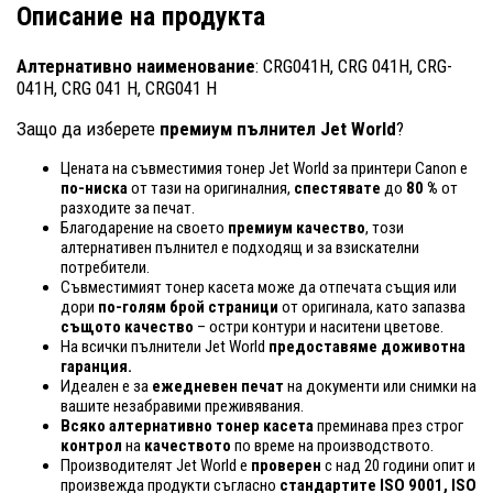
Описание на продукта
Алтернативно наименование
: CRG041H, CRG 041H, CRG-
041H, CRG 041 H, CRG041 H
Защо да изберете
премиум пълнител Jet World
?
Цената на съвместимия тонер Jet World за принтери Canon е
по-ниска
от тази на оригиналния,
спестявате
до
80 %
от
разходите за печат.
Благодарение на своето
премиум качество
, този
алтернативен пълнител е подходящ и за взискателни
потребители.
Съвместимият тонер касета може да отпечата същия или
дори
по-голям брой страници
от оригинала, като запазва
същото качество
– остри контури и наситени цветове.
На всички пълнители Jet World
предоставяме доживотна
гаранция.
Идеален е за
ежедневен печат
на документи или снимки на
вашите незабравими преживявания.
Всяко алтернативно тонер касета
преминава през строг
контрол
на
качеството
по време на производството.
Производителят Jet World е
проверен
с над 20 години опит и
произвежда продукти съгласно
стандартите ISO 9001, ISO