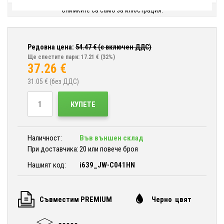
Снимките са само за илюстрация.
Редовна цена:
54.47
€ (с включен ДДС)
Ще спестите пари: 17.21 €
(32%)
37.26
€
31.05
€ (без ДДС)
КУПЕТЕ
Наличност:
Във външен склад
При доставчика:
20 или повече броя
Нашият код:
i639_JW-C041HN
Съвместим PREMIUM
Черно цвят