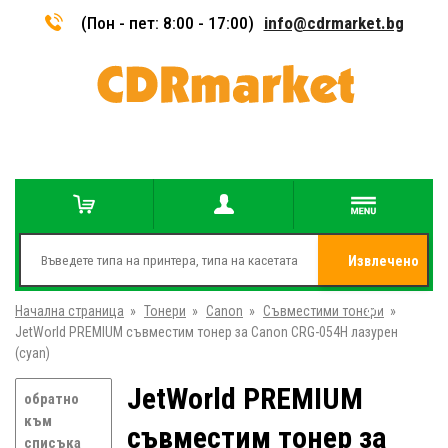
(Пон - пет: 8:00 - 17:00)
info@cdrmarket.bg
Извлечено
Начална страница
»
Тонери
»
Canon
»
Съвместими тонери
от
»
JetWorld PREMIUM съвместим тонер за Canon CRG-054H лазурен
(cyan)
JetWorld PREMIUM
обратно
към
съвместим тонер за
списъка