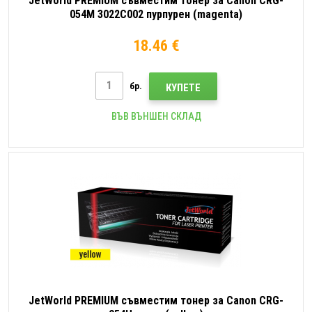
JetWorld PREMIUM съвместим тонер за Canon CRG-
054M 3022C002 пурпурен (magenta)
18.46 €
бр.
КУПЕТЕ
ВЪВ ВЪНШЕН СКЛАД
JetWorld PREMIUM съвместим тонер за Canon CRG-