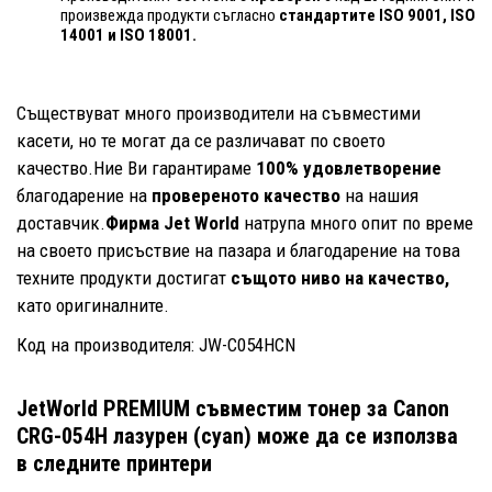
произвежда продукти съгласно
стандартите ISO 9001, ISO
14001
и ISO 18001.
Съществуват много производители на съвместими
касети, но те могат да се различават по своето
качество.Ние Ви гарантираме
100% удовлетворение
благодарение на
провереното качество
на нашия
доставчик.
Фирма Jet World
натрупа много опит по време
на своето присъствие на пазара и благодарение на това
техните продукти достигат
същото ниво на качество,
като оригиналните.
Код на производителя: JW-C054HCN
JetWorld PREMIUM съвместим тонер за Canon
CRG-054H лазурен (cyan)
може да се използва
в следните принтери