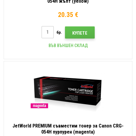
054H жълт (yellow)
20.35 €
бр.
КУПЕТЕ
ВЪВ ВЪНШЕН СКЛАД
JetWorld PREMIUM съвместим тонер за Canon CRG-
054H пурпурен (magenta)