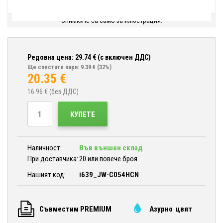
Снимките са само за илюстрация.
Редовна цена:
29.74
€ (с включен ДДС)
Ще спестите пари: 9.39 €
(32%)
20.35
€
16.96
€ (без ДДС)
КУПЕТЕ
Наличност:
Във външен склад
При доставчика:
20 или повече броя
Нашият код:
i639_JW-C054HCN
Съвместим PREMIUM
Азурно цвят