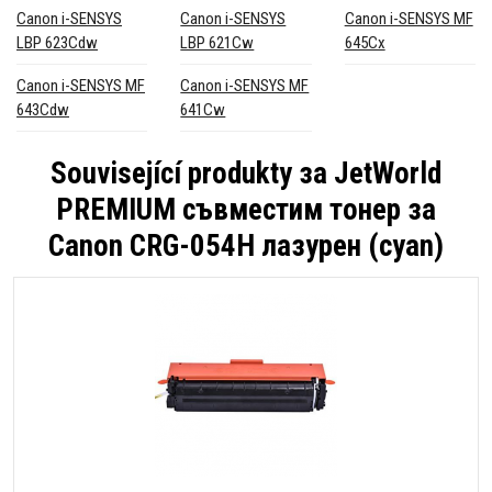
Canon i-SENSYS
Canon i-SENSYS
Canon i-SENSYS MF
LBP 623Cdw
LBP 621Cw
645Cx
Canon i-SENSYS MF
Canon i-SENSYS MF
643Cdw
641Cw
Související produkty за
JetWorld
PREMIUM съвместим тонер за
Canon CRG-054H лазурен (cyan)