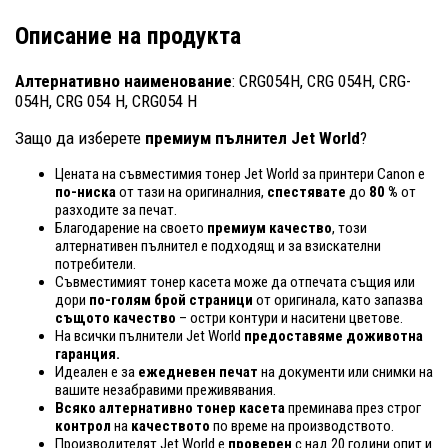
Описание на продукта
Алтернативно наименование
: CRG054H, CRG 054H, CRG-
054H, CRG 054 H, CRG054 H
Защо да изберете
премиум пълнител Jet World
?
Цената на съвместимия тонер Jet World за принтери Canon е
по-ниска
от тази на оригиналния,
спестявате
до
80 %
от
разходите за печат.
Благодарение на своето
премиум качество
, този
алтернативен пълнител е подходящ и за взискателни
потребители.
Съвместимият тонер касета може да отпечата същия или
дори
по-голям брой страници
от оригинала, като запазва
същото качество
– остри контури и наситени цветове.
На всички пълнители Jet World
предоставяме доживотна
гаранция.
Идеален е за
ежедневен печат
на документи или снимки на
вашите незабравими преживявания.
Всяко алтернативно тонер касета
преминава през строг
контрол
на
качеството
по време на производството.
Производителят Jet World е
проверен
с над 20 години опит и