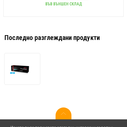
ВЪВ ВЪНШЕН СКЛАД
Последно разглеждани продукти
JetWorld
PREMIUM
съвместим
тонер
за
Canon
CRG-
054H
лазурен
(cyan)