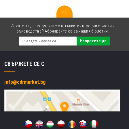
064
4931C001
жълт
(yellow)
Искате ли да получавате отстъпки, интересни съвети и
ръководства? Абонирайте се за нашия бюлетин.
Изпратете до
СВЪРЖЕТЕ СЕ С
info@cdrmarket.bg