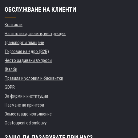
ОБСЛУЖВАНЕ НА КЛИЕНТИ
Контакти
Напътствия, съвети, инструкции
Транспорт и плащане
Търговия на едро (B2B)
Често задавани въпроси
Жалби
Правила и условия и бисквитки
GDPR
За фирми и институции
Наемане на принтери
Заместващо изпълнение
Odstoupení od smlouvy
ЗАЩО ДА ПАЗАРУВАТЕ ПРИ НАС?