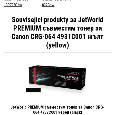
LBP722Cdw
832Cdw
Související produkty за
JetWorld
PREMIUM съвместим тонер за
Canon CRG-064 4931C001 жълт
(yellow)
JetWorld PREMIUM съвместим тонер за Canon CRG-
064 4937C001 черен (black)