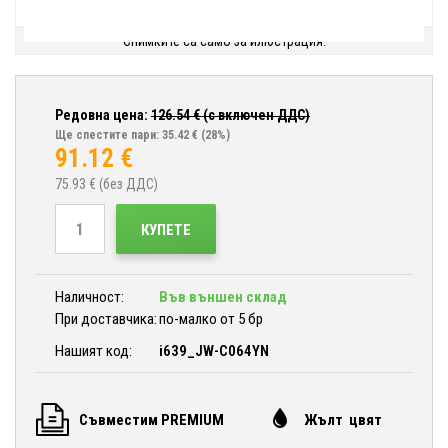
Снимките са само за илюстрация.
Редовна цена:
126.54
€ (с включен ДДС)
Ще спестите пари: 35.42 €
(28%)
91.12
€
75.93
€ (без ДДС)
КУПЕТЕ
Наличност:
Във външен склад
При доставчика:
по-малко от 5 бр
Нашият код:
i639_JW-C064YN
Съвместим PREMIUM
Жълт цвят