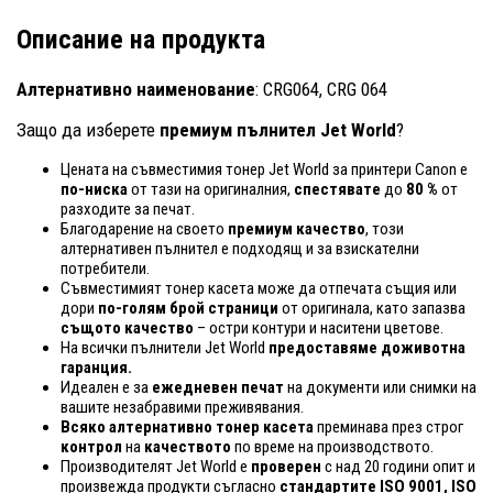
Описание на продукта
Алтернативно наименование
: CRG064, CRG 064
Защо да изберете
премиум пълнител Jet World
?
Цената на съвместимия тонер Jet World за принтери Canon е
по-ниска
от тази на оригиналния,
спестявате
до
80 %
от
разходите за печат.
Благодарение на своето
премиум качество
, този
алтернативен пълнител е подходящ и за взискателни
потребители.
Съвместимият тонер касета може да отпечата същия или
дори
по-голям брой страници
от оригинала, като запазва
същото качество
– остри контури и наситени цветове.
На всички пълнители Jet World
предоставяме доживотна
гаранция.
Идеален е за
ежедневен печат
на документи или снимки на
вашите незабравими преживявания.
Всяко алтернативно тонер касета
преминава през строг
контрол
на
качеството
по време на производството.
Производителят Jet World е
проверен
с над 20 години опит и
произвежда продукти съгласно
стандартите ISO 9001, ISO