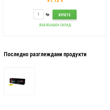
91.12 €
бр.
КУПЕТЕ
ВЪВ ВЪНШЕН СКЛАД
Последно разглеждани продукти
JetWorld
PREMIUM
съвместим
тонер
за
Canon
CRG-