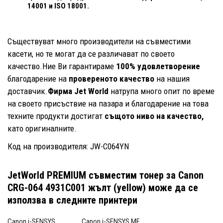
14001
и ISO 18001.
Съществуват много производители на съвместими
касети, но те могат да се различават по своето
качество.Ние Ви гарантираме
100% удовлетворение
благодарение на
провереното качество
на нашия
доставчик.
Фирма Jet World
натрупа много опит по време
на своето присъствие на пазара и благодарение на това
техните продукти достигат
същото ниво на качество,
като оригиналните.
Код на производителя: JW-C064YN
JetWorld PREMIUM съвместим тонер за Canon
CRG-064 4931C001 жълт (yellow)
може да се
използва в следните принтери
Canon i-SENSYS
Canon i-SENSYS MF