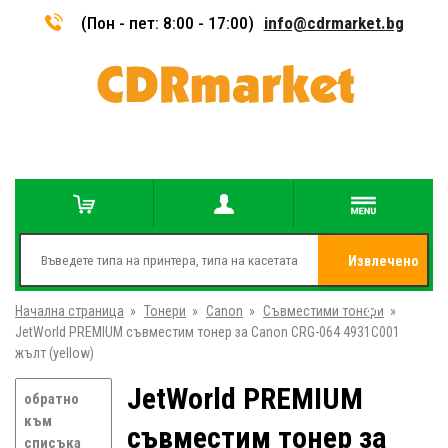
(Пон - пет: 8:00 - 17:00)
info@cdrmarket.bg
Извлечено
Начална страница
»
Тонери
»
Canon
»
Съвместими тонери
от
»
JetWorld PREMIUM съвместим тонер за Canon CRG-064 4931C001
жълт (yellow)
JetWorld PREMIUM
обратно
към
съвместим тонер за
списъка