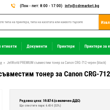
(Пон - пет: 8:00 - 17:00)
info@cdrmarket.bg
Извл
и етикети
Документи
Принтери
Принтери за 
ри
»
JetWorld PREMIUM съвместим тонер за Canon CRG-712 черен (black)
ъвместим тонер за Canon CRG-712 
Редовна цена:
19.87
€ (с включен ДДС)
Ще спестите пари: 6.45 €
(32%)