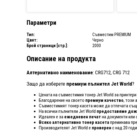
Параметри
Тип:
Съвместим PREMIUM
Цвят:
Черно
Брой страници [стр.]:
2000
Описание на продукта
Алтернативно наименование
: CRG712, CRG 712
Защо да изберете
премиум пълнител Jet World
?
Цената на съвместимия тонер Jet World за принтери
Благодарение на своето
премиум качество
, този
Съвместимият тонер касета може да отпечата същ
На всички пълнители Jet World
предоставяме дожи
Идеален е за
ежедневен печат
на документи или 
Всяко алтернативно тонер касета
преминава пр
Производителят Jet World е
проверен
с над 20 год