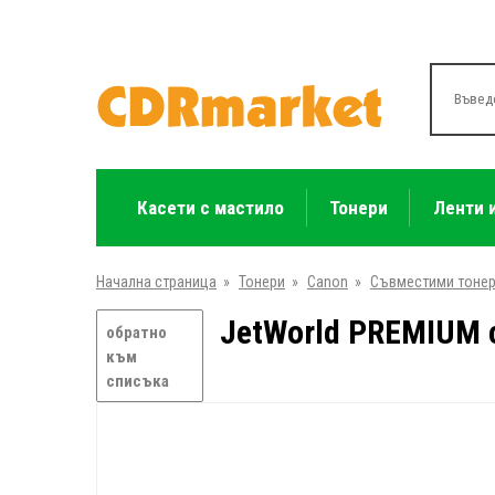
Касети с мастило
Тонери
Ленти 
Начална страница
»
Тонери
»
Canon
»
Съвместими тоне
JetWorld PREMIUM с
обратно
към
списъка