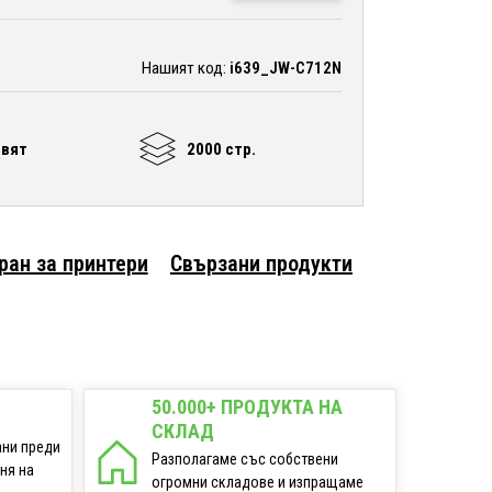
Нашият код:
i639_JW-C712N
цвят
2000 стр.
ран за принтери
Свързани продукти
50.000+ ПРОДУКТА НА
СКЛАД
ани преди
Разполагаме със собствени
еня на
огромни складове и изпращаме