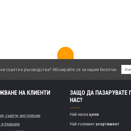
сни съвети и ръководства? Абонирайте се за нашия бюлетин.
ЖВАНЕ НА КЛИЕНТИ
ЗАЩО ДА ПАЗАРУВАТЕ 
НАС?
Най-ниска
цени
я, съвети, инструкции
т и плащане
Най-големият
асортимент