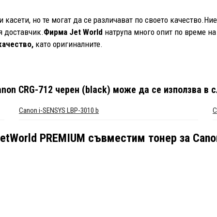
касети, но те могат да се различават по своето качество.Ни
 доставчик.
Фирма Jet World
натрупа много опит по време на
качество,
като оригиналните.
non CRG-712 черен (black)
може да се използва в с
Canon i-SENSYS LBP-3010 b
C
etWorld PREMIUM съвместим тонер за Canon