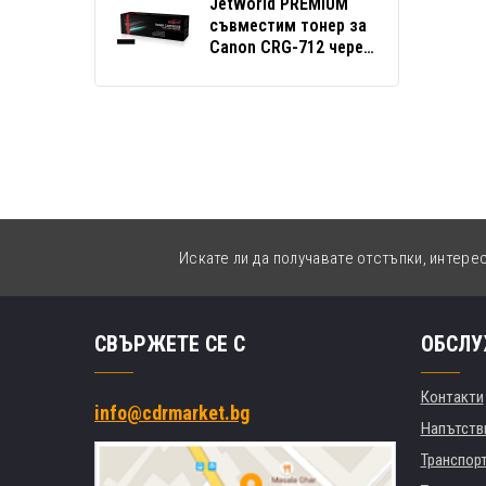
JetWorld PREMIUM
съвместим тонер за
Canon CRG-712 черен
(black)
Искате ли да получавате отстъпки, интере
СВЪРЖЕТЕ СЕ С
ОБСЛУ
Контакти
info@cdrmarket.bg
Напътстви
Транспор