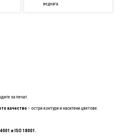
веднага.
дите за печат.
то качество
– остри контури и наситени цветове.
14001
и ISO 18001.