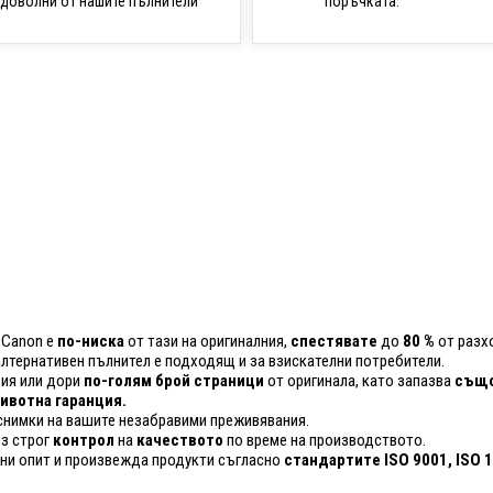
поръчката.
доволни от нашите пълнители
 Canon е
по-ниска
от тази на оригиналния,
спестявате
до
80 %
от разхо
 алтернативен пълнител е подходящ и за взискателни потребители.
ия или дори
по-голям брой страници
от оригинала, като запазва
също
вотна гаранция.
снимки на вашите незабравими преживявания.
ез строг
контрол
на
качеството
по време на производството.
ини опит и произвежда продукти съгласно
стандартите ISO 9001, ISO 