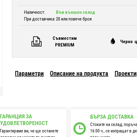
Наличност:
Във външен склад
При доставчика:
20 или повече броя
Съвместим
Черно 
PREMIUM
Параметри
Описание на продукта
Проекти
ГАРАНЦИЯ ЗА
БЪРЗА ДОСТАВКА
УДОВЛЕТВОРЕНОСТ
Стоките на склад, поръч
16:00 ч., се изпращат в д
Гарантираме ви, че ще останете