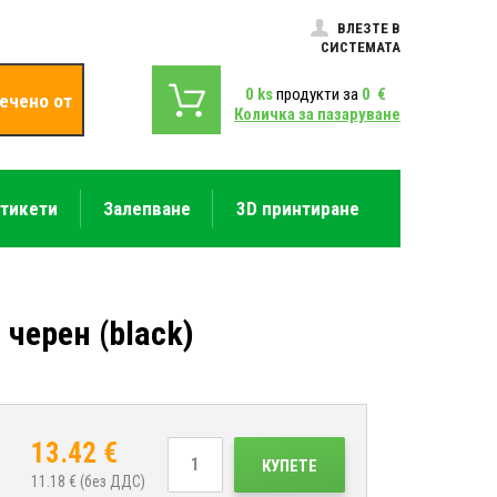
ВЛЕЗТЕ В
СИСТЕМАТА
0
ks
продукти за
0
€
ечено от
Количка за пазаруване
етикети
Залепване
3D принтиране
черен (black)
13.42
€
КУПЕТЕ
11.18
€ (без ДДС)