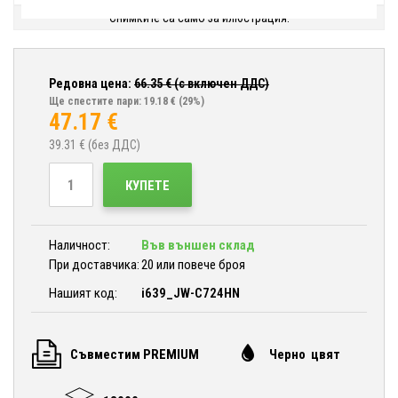
Снимките са само за илюстрация.
Редовна цена:
66.35
€ (с включен ДДС)
Ще спестите пари: 19.18 €
(29%)
47.17
€
39.31
€ (без ДДС)
КУПЕТЕ
Наличност:
Във външен склад
При доставчика:
20 или повече броя
Нашият код:
i639_JW-C724HN
Съвместим PREMIUM
Черно цвят