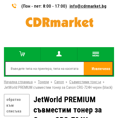
(Пон - пет: 8:00 - 17:00)
info@cdrmarket.bg
Извлечено
Начална страница
»
Тонери
»
Canon
»
Съвместими тонери
от
»
JetWorld PREMIUM съвместим тонер за Canon CRG-724H черен (black)
JetWorld PREMIUM
обратно
към
съвместим тонер за
списъка