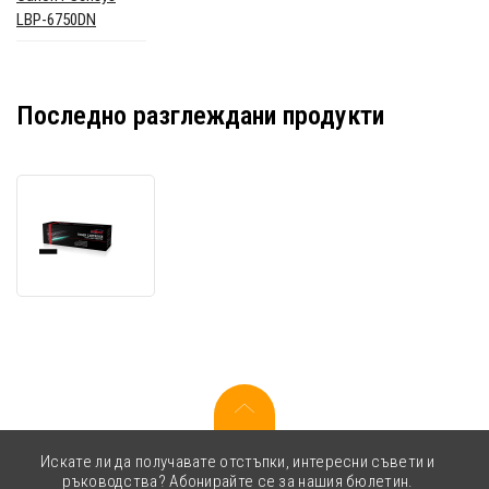
LBP-6750DN
Последно разглеждани продукти
JetWorld
PREMIUM
съвместим
тонер
за
Canon
CRG-
724H
черен
(black)
Искате ли да получавате отстъпки, интересни съвети и
ръководства? Абонирайте се за нашия бюлетин.