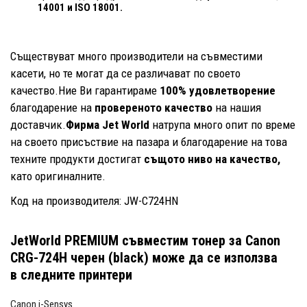
14001
и ISO 18001.
Съществуват много производители на съвместими
касети, но те могат да се различават по своето
качество.Ние Ви гарантираме
100% удовлетворение
благодарение на
провереното качество
на нашия
доставчик.
Фирма Jet World
натрупа много опит по време
на своето присъствие на пазара и благодарение на това
техните продукти достигат
същото ниво на качество,
като оригиналните.
Код на производителя: JW-C724HN
JetWorld PREMIUM съвместим тонер за Canon
CRG-724H черен (black)
може да се използва
в следните принтери
Canon i-Sensys