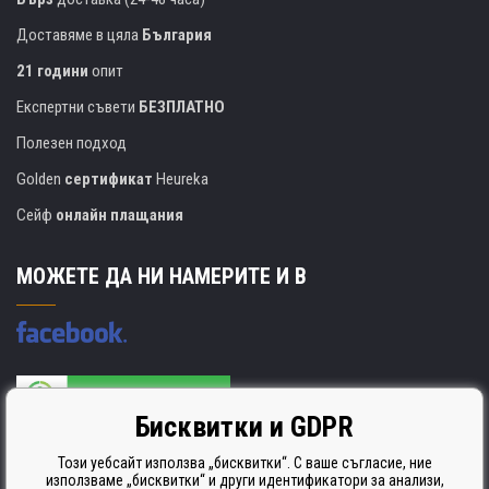
Доставяме в цяла
България
21 години
опит
Експертни съвети
БЕЗПЛАТНО
Полезен подход
Golden
сертификат
Heureka
Сейф
онлайн плащания
МОЖЕТЕ ДА НИ НАМЕРИТЕ И В
Бисквитки и GDPR
Производителят на касети е сертифициран
ISO 9001. ISO 14001 и STMC.
Този уебсайт използва „бисквитки“. С ваше съгласие, ние
използваме „бисквитки“ и други идентификатори за анализи,