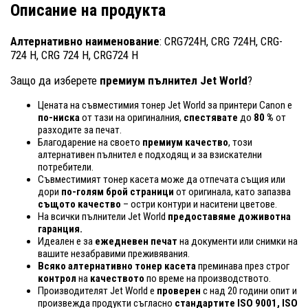
Описание на продукта
Алтернативно наименование
: CRG724H, CRG 724H, CRG-
724 H, CRG 724 H, CRG724 H
Защо да изберете
премиум пълнител Jet World
?
Цената на съвместимия тонер Jet World за принтери Canon е
по-ниска
от тази на оригиналния,
спестявате
до
80 %
от
разходите за печат.
Благодарение на своето
премиум качество
, този
алтернативен пълнител е подходящ и за взискателни
потребители.
Съвместимият тонер касета може да отпечата същия или
дори
по-голям брой страници
от оригинала, като запазва
същото качество
– остри контури и наситени цветове.
На всички пълнители Jet World
предоставяме доживотна
гаранция.
Идеален е за
ежедневен печат
на документи или снимки на
вашите незабравими преживявания.
Всяко алтернативно тонер касета
преминава през строг
контрол
на
качеството
по време на производството.
Производителят Jet World е
проверен
с над 20 години опит и
произвежда продукти съгласно
стандартите ISO 9001, ISO