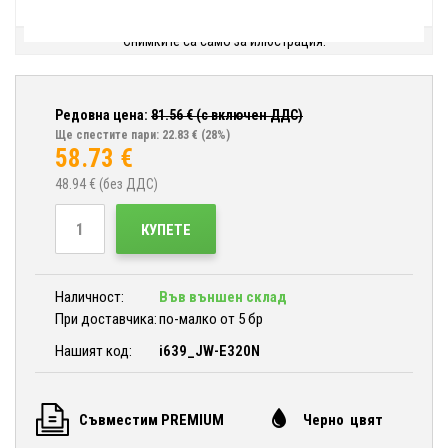
Снимките са само за илюстрация.
Редовна цена:
81.56
€ (с включен ДДС)
Ще спестите пари: 22.83 €
(28%)
58.73
€
48.94
€ (без ДДС)
КУПЕТЕ
Наличност:
Във външен склад
При доставчика:
по-малко от 5 бр
Нашият код:
i639_JW-E320N
Съвместим PREMIUM
Черно цвят