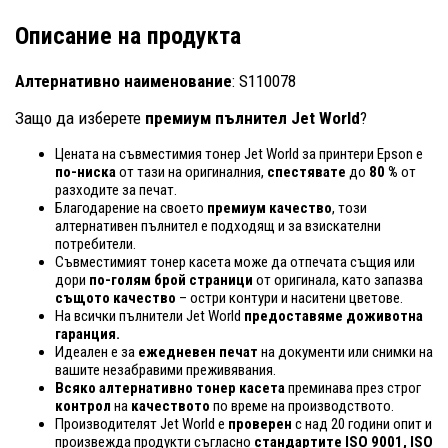
Описание на продукта
Алтернативно наименование
: S110078
Защо да изберете
премиум пълнител Jet World
?
Цената на съвместимия тонер Jet World за принтери Epson е
по-ниска
от тази на оригиналния,
спестявате
до
80 %
от
разходите за печат.
Благодарение на своето
премиум качество
, този
алтернативен пълнител е подходящ и за взискателни
потребители.
Съвместимият тонер касета може да отпечата същия или
дори
по-голям брой страници
от оригинала, като запазва
същото качество
– остри контури и наситени цветове.
На всички пълнители Jet World
предоставяме доживотна
гаранция.
Идеален е за
ежедневен печат
на документи или снимки на
вашите незабравими преживявания.
Всяко алтернативно тонер касета
преминава през строг
контрол
на
качеството
по време на производството.
Производителят Jet World е
проверен
с над 20 години опит и
произвежда продукти съгласно
стандартите ISO 9001, ISO