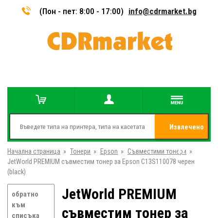
(Пон - пет: 8:00 - 17:00)
info@cdrmarket.bg
Извлечено
Начална страница
»
Тонери
»
Epson
»
Съвместими тонери
от
»
JetWorld PREMIUM съвместим тонер за Epson C13S110078 черен
(black)
JetWorld PREMIUM
обратно
към
съвместим тонер за
списъка