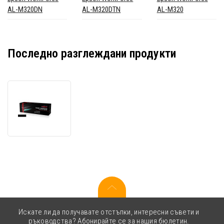
AL-M320DN
AL-M320DTN
AL-M320
Последно разглеждани продукти
JetWorld
PREMIUM
съвместим
тонер
за
Epson
C13S110078
черен
(black)
Искате ли да получавате отстъпки, интересни съвети и
ръководства? Абонирайте се за нашия бюлетин.