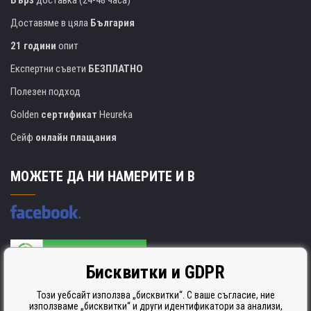
Бърз
доставка (24-48 часа)
Доставяме в цяла
България
21 години
опит
Експертни съвети
БЕЗПЛАТНО
Полезен подход
Golden
сертификат
Heureka
Сейф
онлайн плащания
МОЖЕТЕ ДА НИ НАМЕРИТЕ И В
Бисквитки и GDPR
Производителят на касети е сертифициран
ISO 9001. ISO 14001 и STMC.
Този уебсайт използва „бисквитки“. С ваше съгласие, ние
използваме „бисквитки“ и други идентификатори за анализи,