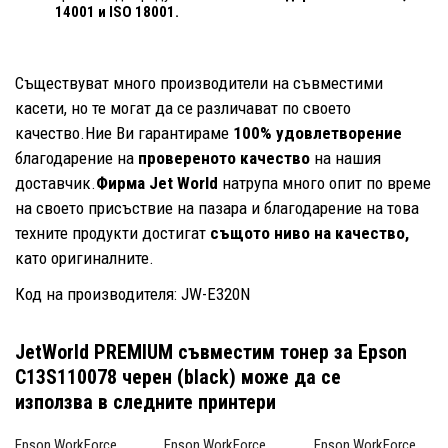
14001
и ISO 18001.
Съществуват много производители на съвместими
касети, но те могат да се различават по своето
качество.Ние Ви гарантираме
100% удовлетворение
благодарение на
провереното качество
на нашия
доставчик.
Фирма Jet World
натрупа много опит по време
на своето присъствие на пазара и благодарение на това
техните продукти достигат
същото ниво на качество,
като оригиналните.
Код на производителя: JW-E320N
JetWorld PREMIUM съвместим тонер за Epson
C13S110078 черен (black)
може да се
използва в следните принтери
Epson WorkForce
Epson WorkForce
Epson WorkForce