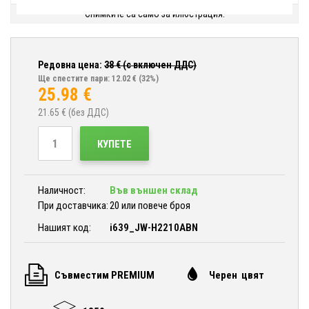
Снимките са само за илюстрация.
Редовна цена:
38
€ (с включен ДДС)
Ще спестите пари: 12.02 €
(32%)
25.98
€
21.65
€ (без ДДС)
КУПЕТЕ
Наличност:
Във външен склад
При доставчика:
20 или повече броя
Нашият код:
i639_JW-H2210ABN
Съвместим PREMIUM
Черен цвят