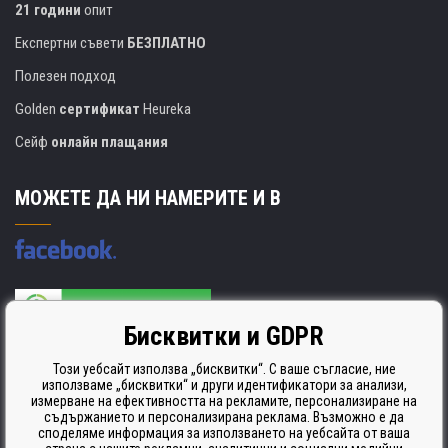
21 години
опит
Експертни съвети
БЕЗПЛАТНО
Полезен подход
Golden
сертификат
Heureka
Сейф
онлайн плащания
МОЖЕТЕ ДА НИ НАМЕРИТЕ И В
Бисквитки и GDPR
Производителят на касети е сертифициран
ISO 9001. ISO 14001 и STMC.
Този уебсайт използва „бисквитки“. С ваше съгласие, ние
използваме „бисквитки“ и други идентификатори за анализи,
измерване на ефективността на рекламите, персонализиране на
съдържанието и персонализирана реклама. Възможно е да
споделяме информация за използването на уебсайта от ваша