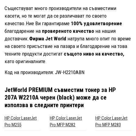
Съществуват много производители на съвместими
касети, но те могат да се различават по своето
качество.Ние Ви гарантираме
100% удовлетворение
благодарение на
провереното качество
на нашия
доставчик.
Фирма Jet World
натрупа много опит по време
на своето присъствие на пазара и благодарение на това
техните продукти достигат
същото ниво на качество,
като оригиналните.
Код на производителя: JW-H2210ABN
JetWorld PREMIUM съвместим тонер за HP
207A W2210A черен (black)
може да се
използва в следните принтери
HP Color LaserJet
HP Color LaserJet
HP Color LaserJet
Pro M255
Pro MFP M282
Pro MFP M283