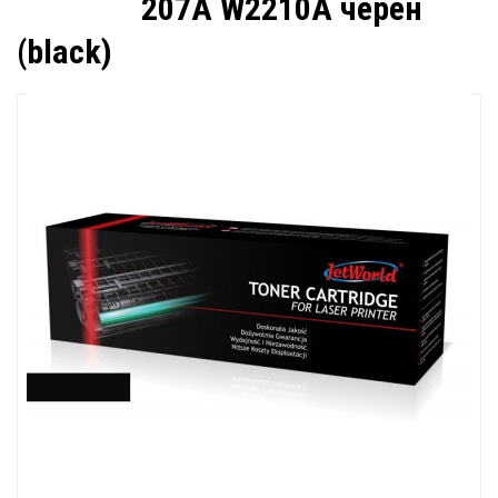
207A W2210A черен
(black)