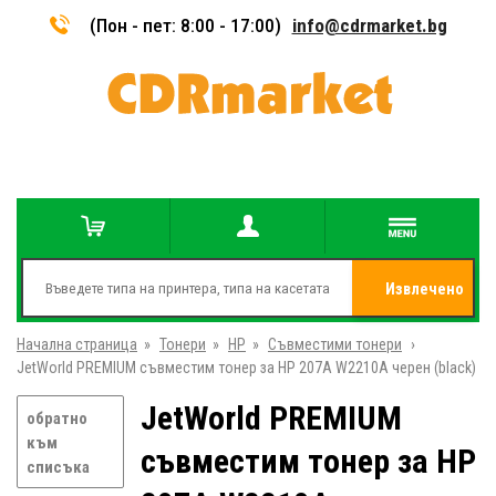
(Пон - пет: 8:00 - 17:00)
info@cdrmarket.bg
Извлечено
Начална страница
»
Тонери
»
HP
»
Съвместими тонери
от
»
JetWorld PREMIUM съвместим тонер за HP 207A W2210A черен (black)
JetWorld PREMIUM
обратно
към
съвместим тонер за HP
списъка