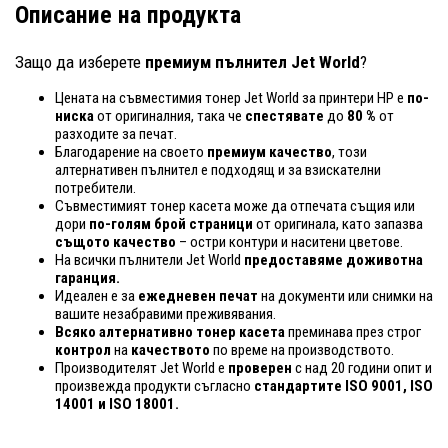
Описание на продукта
Защо да изберете
премиум пълнител Jet World
?
Цената на съвместимия тонер Jet World за принтери HP е
по-
ниска
от оригиналния, така че
спестявате
до
80 %
от
разходите за печат.
Благодарение на своето
премиум качество
, този
алтернативен пълнител е подходящ и за взискателни
потребители.
Съвместимият тонер касета може да отпечата същия или
дори
по-голям брой страници
от оригинала, като запазва
същото качество
– остри контури и наситени цветове.
На всички пълнители Jet World
предоставяме доживотна
гаранция.
Идеален е за
ежедневен печат
на документи или снимки на
вашите незабравими преживявания.
Всяко алтернативно тонер касета
преминава през строг
контрол
на
качеството
по време на производството.
Производителят Jet World е
проверен
с над 20 години опит и
произвежда продукти съгласно
стандартите ISO 9001, ISO
14001
и ISO 18001.