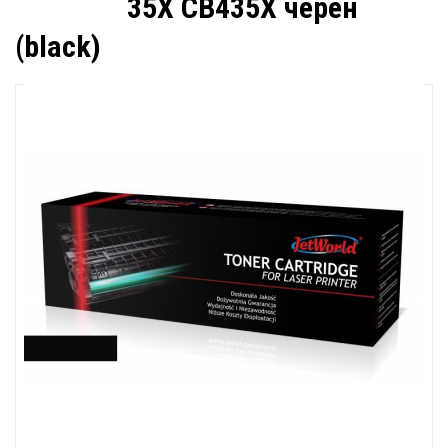
35X CB435X черен
(black)