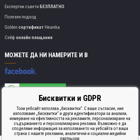
Експертни съвети
БЕЗПЛАТНО
Полезен подход
Golden
сертификат
Heureka
Сейф
онлайн плащания
МОЖЕТЕ ДА НИ НАМЕРИТЕ И В
Бисквитки и GDPR
Производителят на касети е сертифициран
ISO 9001. ISO 14001 и STMC.
Този уебсайт използва „бисквитки“. С ваше съгласие, ние
използваме „бисквитки“ и други идентификатори за анализи,
измерване на ефективността на рекламите, персонализиране на
съдържанието и персонализирана реклама. Възможно е да
споделяме информация за използването на уебсайта от ваша
страна с нашите рекламни, аналитични и социални медийни
партньори.