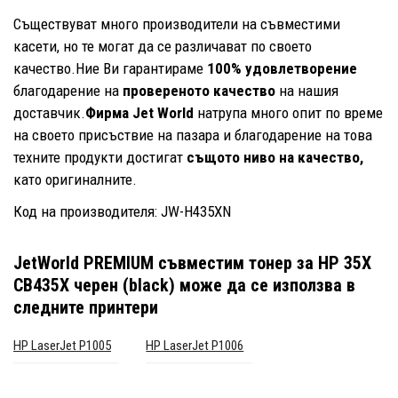
Съществуват много производители на съвместими
касети, но те могат да се различават по своето
качество.Ние Ви гарантираме
100% удовлетворение
благодарение на
провереното качество
на нашия
доставчик.
Фирма Jet World
натрупа много опит по време
на своето присъствие на пазара и благодарение на това
техните продукти достигат
същото ниво на качество,
като оригиналните.
Код на производителя: JW-H435XN
JetWorld PREMIUM съвместим тонер за HP 35X
CB435X черен (black)
може да се използва в
следните принтери
HP LaserJet P1005
HP LaserJet P1006