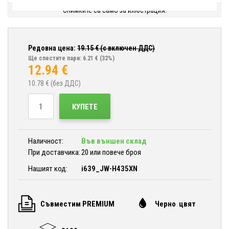
Снимките са само за илюстрация.
Редовна цена:
19.15
€ (с включен ДДС)
Ще спестите пари: 6.21 €
(32%)
12.94
€
10.78
€ (без ДДС)
КУПЕТЕ
Наличност:
Във външен склад
При доставчика:
20 или повече броя
Нашият код:
i639_JW-H435XN
Съвместим PREMIUM
Черно цвят