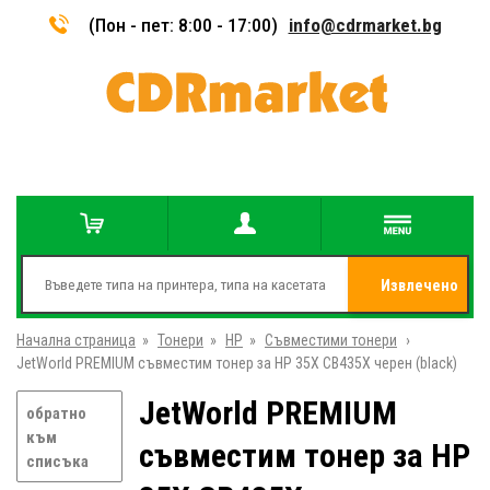
(Пон - пет: 8:00 - 17:00)
info@cdrmarket.bg
Извлечено
Начална страница
»
Тонери
»
HP
»
Съвместими тонери
от
»
JetWorld PREMIUM съвместим тонер за HP 35X CB435X черен (black)
JetWorld PREMIUM
обратно
към
съвместим тонер за HP
списъка