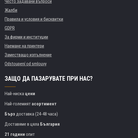
Често задавани въпроси
Жалби
Правила и условия и бисквитки
GDPR
За фирми и институции
Наемане на принтери
Заместващо изпълнение
Odstoupení od smlouvy
ЗАЩО ДА ПАЗАРУВАТЕ ПРИ НАС?
Най-ниска
цени
Най-големият
асортимент
Бърз
доставка (24-48 часа)
Доставяме в цяла
България
21 години
опит