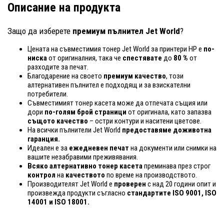
Описание на продукта
Защо да изберете
премиум пълнител Jet World
?
Цената на съвместимия тонер Jet World за принтери HP е
по-
ниска
от оригиналния, така че
спестявате
до
80 %
от
разходите за печат.
Благодарение на своето
премиум качество
, този
алтернативен пълнител е подходящ и за взискателни
потребители.
Съвместимият тонер касета може да отпечата същия или
дори
по-голям брой страници
от оригинала, като запазва
същото качество
– остри контури и наситени цветове.
На всички пълнители Jet World
предоставяме доживотна
гаранция.
Идеален е за
ежедневен печат
на документи или снимки на
вашите незабравими преживявания.
Всяко алтернативно тонер касета
преминава през строг
контрол
на
качеството
по време на производството.
Производителят Jet World е
проверен
с над 20 години опит и
произвежда продукти съгласно
стандартите ISO 9001, ISO
14001
и ISO 18001.