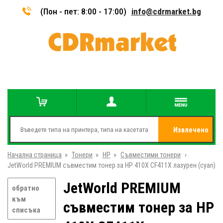
(Пон - пет: 8:00 - 17:00)
info@cdrmarket.bg
Извлечено
Начална страница
»
Тонери
»
HP
»
Съвместими тонери
от
»
JetWorld PREMIUM съвместим тонер за HP 410X CF411X лазурен (cyan)
JetWorld PREMIUM
обратно
към
съвместим тонер за HP
списъка