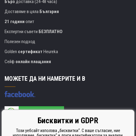
Бърз
доставка (24-48 часа)
Доставяме в цяла
България
21 години
опит
Експертни съвети
БЕЗПЛАТНО
Полезен подход
Golden
сертификат
Heureka
Сейф
онлайн плащания
МОЖЕТЕ ДА НИ НАМЕРИТЕ И В
Бисквитки и GDPR
Производителят на касети е сертифициран
ISO 9001. ISO 14001 и STMC.
Този уебсайт използва „бисквитки“. С ваше съгласие, ние
използваме „бисквитки“ и други идентификатори за анализи,