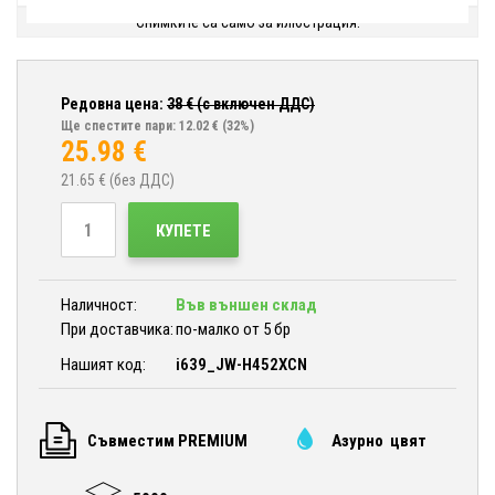
Снимките са само за илюстрация.
Редовна цена:
38
€ (с включен ДДС)
Ще спестите пари: 12.02 €
(32%)
25.98
€
21.65
€ (без ДДС)
КУПЕТЕ
Наличност:
Във външен склад
При доставчика:
по-малко от 5 бр
Нашият код:
i639_JW-H452XCN
Съвместим PREMIUM
Азурно цвят