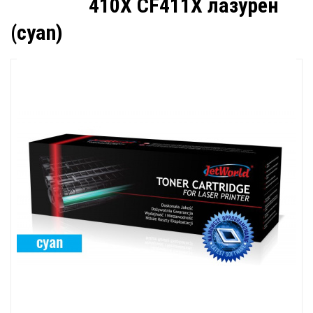
410X CF411X лазурен
(cyan)