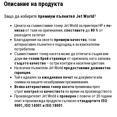
Описание на продукта
Защо да изберете
премиум пълнител Jet World
?
Цената на съвместимия тонер Jet World за принтери HP е
по-
ниска
от тази на оригиналния,
спестявате
до
80 %
от
разходите за печат.
Благодарение на своето
премиум качество
, този
алтернативен пълнител е подходящ и за взискателни
потребители.
Съвместимият тонер касета може да отпечата същия или
дори
по-голям брой страници
от оригинала, като запазва
същото качество
– остри контури и наситени цветове.
На всички пълнители Jet World
предоставяме доживотна
гаранция.
Той е идеален за
ежедневен печат
на документи или
снимки на вашите незабравими преживявания.
Всяка алтернативна тонер касета
преминава през
строг
контрол
на
качеството
по време на производството.
Производителят Jet World е
проверен
с повече от 20 години
опит и произвежда продукти съгласно
стандартите ISO
9001, ISO 14001
и ISO 18001.