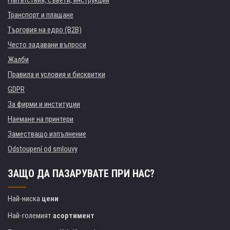
Напътствия, съвети, инструкции
Транспорт и плащане
Търговия на едро (B2B)
Често задавани въпроси
Жалби
Правила и условия и бисквитки
GDPR
За фирми и институции
Наемане на принтери
Заместващо изпълнение
Odstoupení od smlouvy
ЗАЩО ДА ПАЗАРУВАТЕ ПРИ НАС?
Най-ниска
цени
Най-големият
асортимент