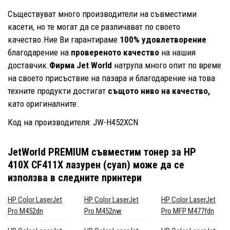
Съществуват много производители на съвместими
касети, но те могат да се различават по своето
качество.Ние Ви гарантираме
100% удовлетворение
благодарение на
провереното качество
на нашия
доставчик.
Фирма Jet World
натрупа много опит по време
на своето присъствие на пазара и благодарение на това
техните продукти достигат
същото ниво на качество,
като оригиналните.
Код на производителя: JW-H452XCN
JetWorld PREMIUM съвместим тонер за HP
410X CF411X лазурен (cyan)
може да се
използва в следните принтери
HP Color LaserJet
HP Color LaserJet
HP Color LaserJet
Pro M452dn
Pro M452nw
Pro MFP M477fdn