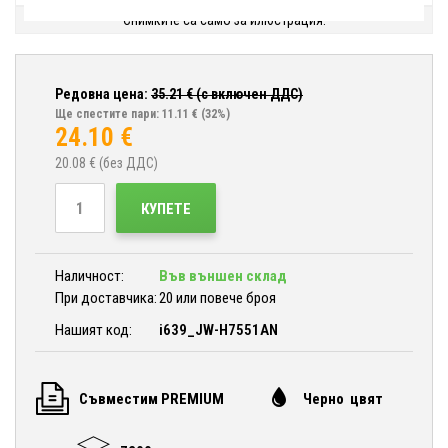
Снимките са само за илюстрация.
Редовна цена:
35.21
€ (с включен ДДС)
Ще спестите пари: 11.11 €
(32%)
24.10
€
20.08
€ (без ДДС)
КУПЕТЕ
Наличност:
Във външен склад
При доставчика:
20 или повече броя
Нашият код:
i639_JW-H7551AN
Съвместим PREMIUM
Черно цвят