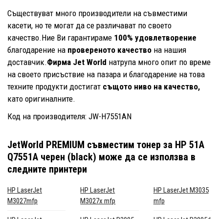
Съществуват много производители на съвместими
касети, но те могат да се различават по своето
качество.Ние Ви гарантираме
100% удовлетворение
благодарение на
провереното качество
на нашия
доставчик.
Фирма Jet World
натрупа много опит по време
на своето присъствие на пазара и благодарение на това
техните продукти достигат
същото ниво на качество,
като оригиналните.
Код на производителя: JW-H7551AN
JetWorld PREMIUM съвместим тонер за HP 51A
Q7551A черен (black)
може да се използва в
следните принтери
HP LaserJet
HP LaserJet
HP LaserJet M3035
M3027mfp
M3027x mfp
mfp