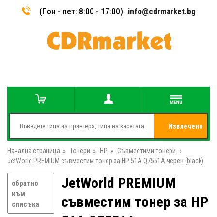
(Пон - пет: 8:00 - 17:00)
info@cdrmarket.bg
Извлечено
Начална страница
»
Тонери
»
HP
»
Съвместими тонери
от
»
JetWorld PREMIUM съвместим тонер за HP 51A Q7551A черен (black)
JetWorld PREMIUM
обратно
към
съвместим тонер за HP
списъка