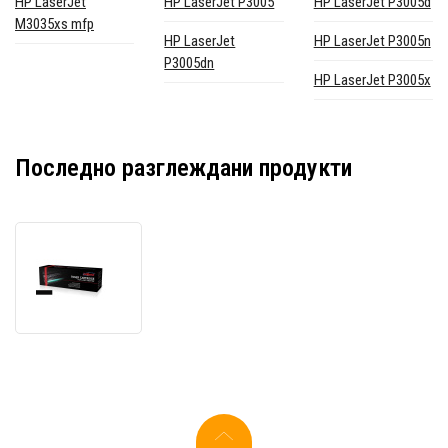
HP LaserJet
HP LaserJet P3005
HP LaserJet P3005d
M3035xs mfp
HP LaserJet
HP LaserJet P3005n
P3005dn
HP LaserJet P3005x
Последно разглеждани продукти
JetWorld
PREMIUM
съвместим
тонер
за
HP
51A
Q7551A
черен
(black)