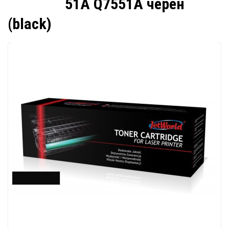
51A Q7551A черен
(black)