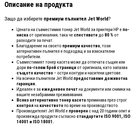
Описание на продукта
Защо да изберете
премиум пълнител Jet World
?
Цената на съвместимия тонер Jet World за принтери HP е
по-
ниска
от оригиналния, така че
спестявате
до
80 %
от
разходите за печат.
Благодарение на своето
премиум качество
, този
алтернативен пълнител е подходящ и за взискателни
потребители.
Съвместимият тонер касета може да отпечата същия или
дори
по-голям брой страници
от оригинала, като запазва
същото качество
– остри контури и наситени цветове.
На всички пълнители Jet World
предоставяме доживотна
гаранция.
Идеален е за
ежедневен печат
на документи или снимки на
вашите незабравими преживявания.
Всяко алтернативно тонер касета
преминава през строг
контрол
на
качеството
по време на производството.
Производителят Jet World е
проверен
с над 20 години опит и
произвежда продукти съгласно
стандартите ISO 9001, ISO
14001
и ISO 18001.