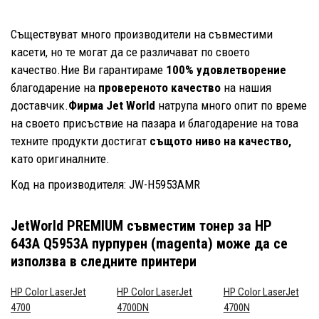
Съществуват много производители на съвместими
касети, но те могат да се различават по своето
качество.Ние Ви гарантираме
100% удовлетворение
благодарение на
провереното качество
на нашия
доставчик.
Фирма Jet World
натрупа много опит по време
на своето присъствие на пазара и благодарение на това
техните продукти достигат
същото ниво на качество,
като оригиналните.
Код на производителя: JW-H5953AMR
JetWorld PREMIUM съвместим тонер за HP
643A Q5953A пурпурен (magenta)
може да се
използва в следните принтери
HP Color LaserJet
HP Color LaserJet
HP Color LaserJet
4700
4700DN
4700N