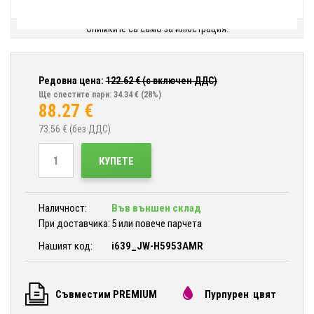
Снимките са само за илюстрация.
Редовна цена:
122.62
€ (с включен ДДС)
Ще спестите пари: 34.34 €
(28%)
88.27
€
73.56
€ (без ДДС)
КУПЕТЕ
Наличност:
Във външен склад
При доставчика:
5 или повече парчета
Нашият код:
i639_JW-H5953AMR
Съвместим PREMIUM
Пурпурен цвят