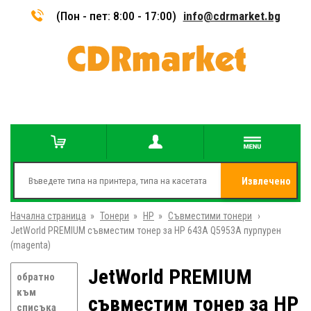
(Пон - пет: 8:00 - 17:00)
info@cdrmarket.bg
Извлечено
Начална страница
»
Тонери
»
HP
»
Съвместими тонери
от
»
JetWorld PREMIUM съвместим тонер за HP 643A Q5953A пурпурен
(magenta)
JetWorld PREMIUM
обратно
към
съвместим тонер за HP
списъка