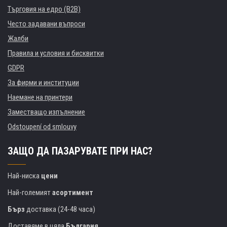
Търговия на едро (B2B)
Често задавани въпроси
Жалби
Правила и условия и бисквитки
GDPR
За фирми и институции
Наемане на принтери
Заместващо изпълнение
Odstoupení od smlouvy
ЗАЩО ДА ПАЗАРУВАТЕ ПРИ НАС?
Най-ниска
цени
Най-големият
асортимент
Бърз
доставка (24-48 часа)
Доставяме в цяла
България