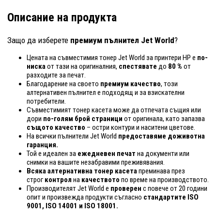
Описание на продукта
Защо да изберете
премиум пълнител Jet World
?
Цената на съвместимия тонер Jet World за принтери HP е
по-
ниска
от тази на оригиналния,
спестявате
до
80 %
от
разходите за печат.
Благодарение на своето
премиум качество
, този
алтернативен пълнител е подходящ и за взискателни
потребители.
Съвместимият тонер касета може да отпечата същия или
дори
по-голям брой страници
от оригинала, като запазва
същото качество
– остри контури и наситени цветове.
На всички пълнители Jet World
предоставяме доживотна
гаранция.
Той е идеален за
ежедневен печат
на документи или
снимки на вашите незабравими преживявания.
Всяка алтернативна тонер касета
преминава през
строг
контрол
на
качеството
по време на производството.
Производителят Jet World е
проверен
с повече от 20 години
опит и произвежда продукти съгласно
стандартите ISO
9001, ISO 14001
и ISO 18001.