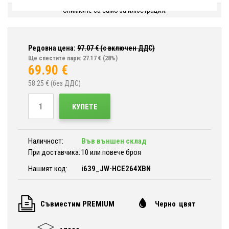
Снимките са само за илюстрация.
Редовна цена:
97.07
€ (с включен ДДС)
Ще спестите пари: 27.17 €
(28%)
69.90
€
58.25
€ (без ДДС)
КУПЕТЕ
Наличност:
Във външен склад
При доставчика:
10 или повече броя
Нашият код:
i639_JW-HCE264XBN
Съвместим PREMIUM
Черно цвят