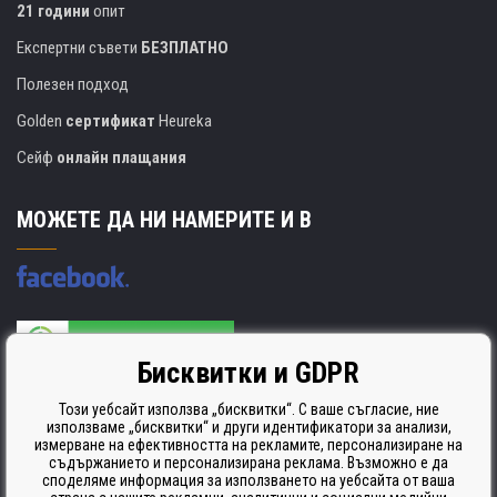
21 години
опит
Експертни съвети
БЕЗПЛАТНО
Полезен подход
Golden
сертификат
Heureka
Сейф
онлайн плащания
МОЖЕТЕ ДА НИ НАМЕРИТЕ И В
Бисквитки и GDPR
Производителят на касети е сертифициран
ISO 9001. ISO 14001 и STMC.
Този уебсайт използва „бисквитки“. С ваше съгласие, ние
използваме „бисквитки“ и други идентификатори за анализи,
измерване на ефективността на рекламите, персонализиране на
съдържанието и персонализирана реклама. Възможно е да
споделяме информация за използването на уебсайта от ваша