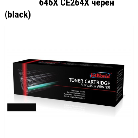
646X CE264X черен
(black)