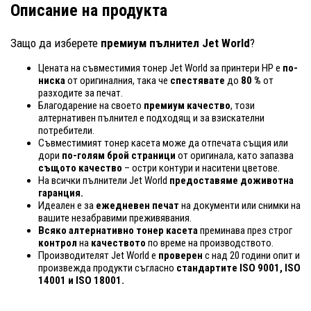
Описание на продукта
Защо да изберете
премиум пълнител Jet World
?
Цената на съвместимия тонер Jet World за принтери HP е
по-
ниска
от оригиналния, така че
спестявате
до
80 %
от
разходите за печат.
Благодарение на своето
премиум качество
, този
алтернативен пълнител е подходящ и за взискателни
потребители.
Съвместимият тонер касета може да отпечата същия или
дори
по-голям брой страници
от оригинала, като запазва
същото качество
– остри контури и наситени цветове.
На всички пълнители Jet World
предоставяме доживотна
гаранция.
Идеален е за
ежедневен печат
на документи или снимки на
вашите незабравими преживявания.
Всяко алтернативно тонер касета
преминава през строг
контрол
на
качеството
по време на производството.
Производителят Jet World е
проверен
с над 20 години опит и
произвежда продукти съгласно
стандартите ISO 9001, ISO
14001
и ISO 18001.