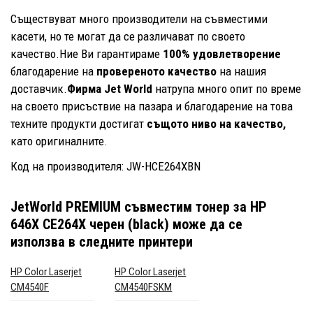
Съществуват много производители на съвместими
касети, но те могат да се различават по своето
качество.Ние Ви гарантираме
100% удовлетворение
благодарение на
провереното качество
на нашия
доставчик.
Фирма Jet World
натрупа много опит по време
на своето присъствие на пазара и благодарение на това
техните продукти достигат
същото ниво на качество,
като оригиналните.
Код на производителя: JW-HCE264XBN
JetWorld PREMIUM съвместим тонер за HP
646X CE264X черен (black)
може да се
използва в следните принтери
HP Color Laserjet
HP Color Laserjet
CM4540F
CM4540FSKM