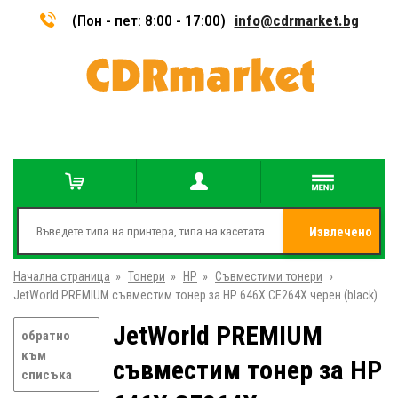
(Пон - пет: 8:00 - 17:00)
info@cdrmarket.bg
Извлечено
Начална страница
»
Тонери
»
HP
»
Съвместими тонери
от
»
JetWorld PREMIUM съвместим тонер за HP 646X CE264X черен (black)
JetWorld PREMIUM
обратно
към
съвместим тонер за HP
списъка