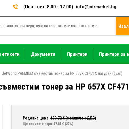
(Пон - пет: 8:00 - 17:00)
info@cdrmarket.bg
Извл
и етикети
Документи
Принтери
Принтери за 
JetWorld PREMIUM съвместим тонер за HP 657X CF471X лазурен (cyan)
съвместим тонер за HP 657X CF471
Редовна цена:
139.72
€ (с включен ДДС)
Ще спестите пари: 37.85 €
(27%)