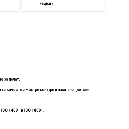
веднага.
е за печат.
то качество
– остри контури и наситени цветове.
 ISO 14001
и ISO 18001.