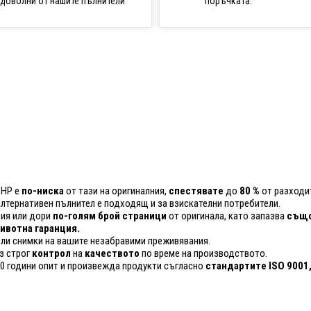
поръчката.
доволни от нашите пълнители
 HP е
по-ниска
от тази на оригиналния,
спестявате
до
80 %
от разходит
 алтернативен пълнител е подходящ и за взискателни потребители.
ия или дори
по-голям брой страници
от оригинала, като запазва
също
вотна гаранция.
ли снимки на вашите незабравими преживявания.
з строг
контрол
на
качеството
по време на производството.
20 години опит и произвежда продукти съгласно
стандартите ISO 9001,