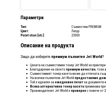
Параметри
Тип:
Съвместим PREMIUM
Цвят:
Лазур
Počet stran [str.]:
23000
Описание на продукта
Защо да изберете
премиум пълнител Jet World
?
Цената на съвместимия тонер Jet World за принтери
Благодарение на своето
премиум качество
, този
Съвместимият тонер касета може да отпечата същ
На всички пълнители Jet World
предоставяме дожи
Той е идеален за
ежедневен печат
на документи и
Всяка алтернативна тонер касета
преминава пре
Производителят Jet World е
проверен
с повече от 