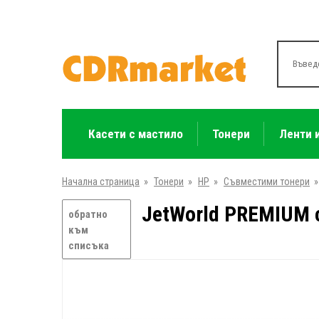
Касети с мастило
Тонери
Ленти 
Начална страница
»
Тонери
»
HP
»
Съвместими тонери
»
JetWorld PREMIUM 
обратно
към
списъка