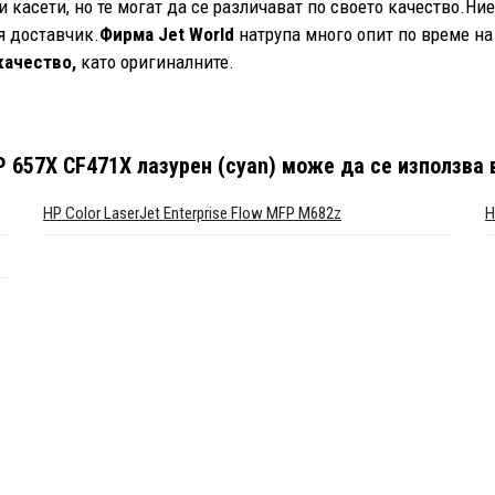
касети, но те могат да се различават по своето качество.Ни
 доставчик.
Фирма Jet World
натрупа много опит по време на
качество,
като оригиналните.
 657X CF471X лазурен (cyan)
може да се използва 
HP Color LaserJet Enterprise Flow MFP M682z
H