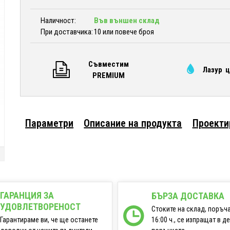
Наличност:
Във външен склад
При доставчика:
10 или повече броя
Съвместим
Лазур 
PREMIUM
Параметри
Описание на продукта
Проекти
ГАРАНЦИЯ ЗА
БЪРЗА ДОСТАВКА
УДОВЛЕТВОРЕНОСТ
Стоките на склад, поръч
16:00 ч., се изпращат в д
Гарантираме ви, че ще останете