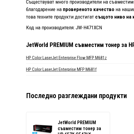
Съществуват много производители на съвместими 
благодарение на
провереното качество
на нашия
това техните продукти достигат
същото ниво на 
Код на производителя: JW-H471XCN
JetWorld PREMIUM съвместим тонер за HP
HP Color LaserJet Enterprise Flow MFP M681z
HP Color LaserJet Enterprise MFP M681f
Последно разглеждани продукти
JetWorld PREMIUM
съвместим тонер за