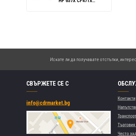
HP 657X CF471X
лазурен (cyan)
Искате ли да получавате отстъпки, интере
СВЪРЖЕТЕ СЕ С
ОБСЛУ
Контакти
info@cdrmarket.bg
Напътстви
Транспор
Търговия 
Често за