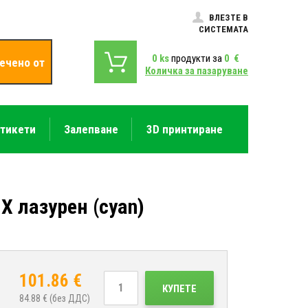
ВЛЕЗТЕ В
СИСТЕМАТА
0
ks
продукти за
0
€
ечено от
Количка за пазаруване
етикети
Залепване
3D принтиране
X лазурен (cyan)
101.86
€
КУПЕТЕ
84.88
€ (без ДДС)