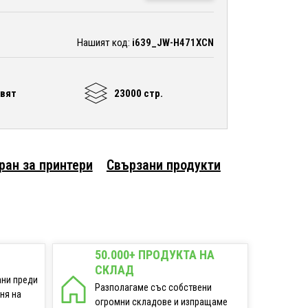
Нашият код:
i639_JW-H471XCN
цвят
23000 стр.
ран за принтери
Свързани продукти
50.000+ ПРОДУКТА НА
СКЛАД
ани преди
Разполагаме със собствени
еня на
огромни складове и изпращаме