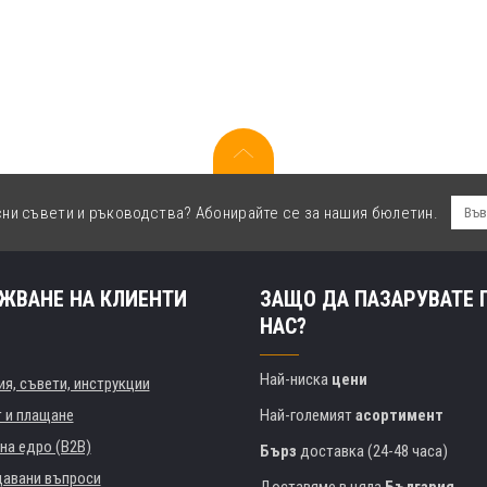
сни съвети и ръководства? Абонирайте се за нашия бюлетин.
ЖВАНЕ НА КЛИЕНТИ
ЗАЩО ДА ПАЗАРУВАТЕ 
НАС?
Най-ниска
цени
я, съвети, инструкции
т и плащане
Най-големият
асортимент
на едро (B2B)
Бърз
доставка (24-48 часа)
давани въпроси