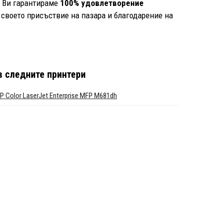
е Ви гарантираме
100% удовлетворение
 своето присъствие на пазара и благодарение на
в следните принтери
P Color LaserJet Enterprise MFP M681dh