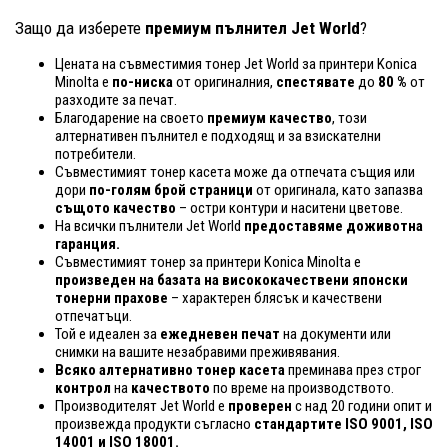
Защо да изберете
премиум пълнител Jet World
?
Цената на съвместимия тонер Jet World за принтери Konica
Minolta е
по-ниска
от оригиналния,
спестявате
до
80 %
от
разходите за печат.
Благодарение на своето
премиум качество
, този
алтернативен пълнител е подходящ и за взискателни
потребители.
Съвместимият тонер касета може да отпечата същия или
дори
по-голям брой страници
от оригинала, като запазва
същото качество
– остри контури и наситени цветове.
На всички пълнители Jet World
предоставяме доживотна
гаранция.
Съвместимият тонер за принтери Konica Minolta е
произведен на базата на висококачествени японски
тонерни прахове
– характерен блясък и качествени
отпечатъци.
Той е идеален за
ежедневен печат
на документи или
снимки на вашите незабравими преживявания.
Всяко алтернативно тонер касета
преминава през строг
контрол
на
качеството
по време на производството.
Производителят Jet World е
проверен
с над 20 години опит и
произвежда продукти съгласно
стандартите ISO 9001, ISO
14001
и ISO 18001.