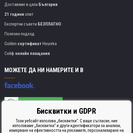
Доставяме в цяла
България
21 години
опит
Експертни съвети
БЕЗПЛАТНО
Полезен подход
Golden
сертификат
Heureka
Сейф
онлайн плащания
МОЖЕТЕ ДА НИ НАМЕРИТЕ И В
Бисквитки и GDPR
Производителят на касети е сертифициран
ISO 9001. ISO 14001 и STMC.
Този уебсайт използва „бисквитки“. С ваше съгласие, ние
използваме „бисквитки“ и други идентификатори за анализи,
измерване на ефективността на рекламите, персонализиране на