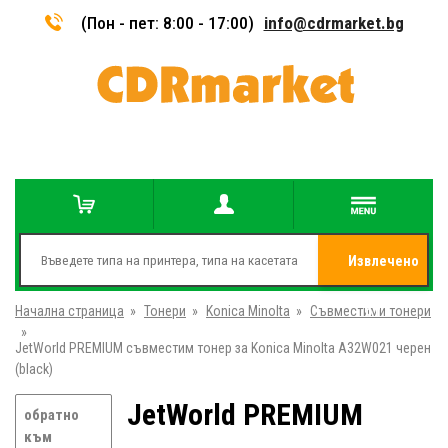
(Пон - пет: 8:00 - 17:00)
info@cdrmarket.bg
Извлечено
Начална страница
»
Тонери
»
Konica Minolta
»
Съвместими тонери
от
»
JetWorld PREMIUM съвместим тонер за Konica Minolta A32W021 черен
(black)
JetWorld PREMIUM
обратно
към