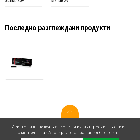
bizhub 20P
bizhub 20
Последно разглеждани продукти
JetWorld
PREMIUM
съвместим
тонер
за
Konica
Minolta
A32W021
черен
(black)
Искате ли да получавате отстъпки, интересни съвети и
ръководства? Абонирайте се за нашия бюлетин.