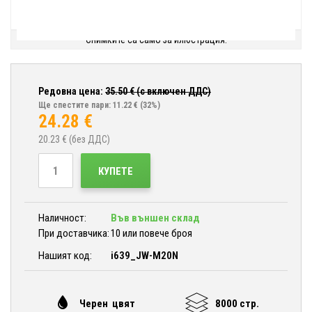
Снимките са само за илюстрация.
Редовна цена:
35.50
€ (с включен ДДС)
Ще спестите пари: 11.22 €
(32%)
24.28
€
20.23
€ (без ДДС)
КУПЕТЕ
Наличност:
Във външен склад
При доставчика:
10 или повече броя
Нашият код:
i639_JW-M20N
Черен цвят
8000 стр.