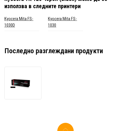
използва в следните принтери
Kyocera Mita FS-
Kyocera Mita FS-
1030D
1030
Последно разглеждани продукти
JetWorld
PREMIUM
съвместим
тонер
за
Kyocera
TK-
120
черен
(black)