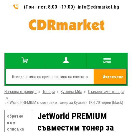
(Пон - пет: 8:00 - 17:00)
info@cdrmarket.bg
Извлечено
Начална страница
»
Тонери
»
Kyocera Mita
»
Съвместими тонери
от
»
JetWorld PREMIUM съвместим тонер за Kyocera TK-120 черен (black)
JetWorld PREMIUM
обратно
към
съвместим тонер за
списъка