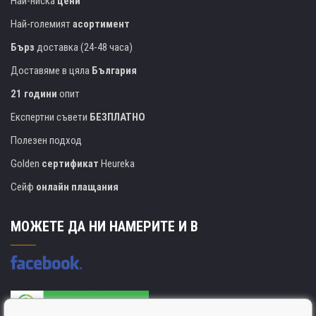
Най-ниска
цени
Най-големият
асортимент
Бърз
доставка (24-48 часа)
Доставяме в цяла
България
21 години
опит
Експертни съвети
БЕЗПЛАТНО
Полезен подход
Golden
сертификат
Heureka
Сейф
онлайн плащания
МОЖЕТЕ ДА НИ НАМЕРИТЕ И В