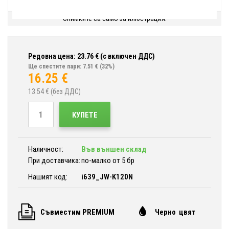
Снимките са само за илюстрация.
Редовна цена:
23.76
€ (с включен ДДС)
Ще спестите пари: 7.51 €
(32%)
16.25
€
13.54
€ (без ДДС)
КУПЕТЕ
Наличност:
Във външен склад
При доставчика:
по-малко от 5 бр
Нашият код:
i639_JW-K120N
Съвместим PREMIUM
Черно цвят