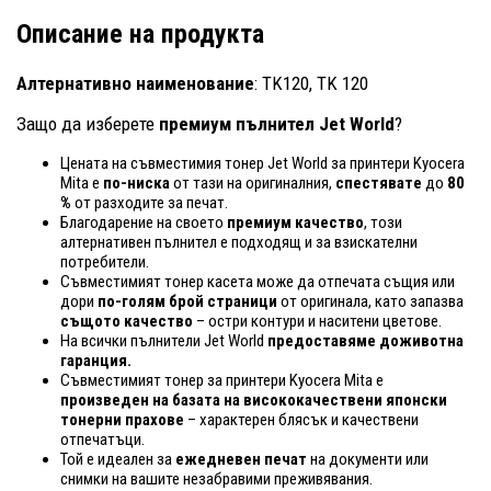
Описание на продукта
Алтернативно наименование
: TK120, TK 120
Защо да изберете
премиум пълнител Jet World
?
Цената на съвместимия тонер Jet World за принтери Kyocera
Mita е
по-ниска
от тази на оригиналния,
спестявате
до
80
%
от разходите за печат.
Благодарение на своето
премиум качество
, този
алтернативен пълнител е подходящ и за взискателни
потребители.
Съвместимият тонер касета може да отпечата същия или
дори
по-голям брой страници
от оригинала, като запазва
същото качество
– остри контури и наситени цветове.
На всички пълнители Jet World
предоставяме доживотна
гаранция.
Съвместимият тонер за принтери Kyocera Mita е
произведен на базата на висококачествени японски
тонерни прахове
– характерен блясък и качествени
отпечатъци.
Той е идеален за
ежедневен печат
на документи или
снимки на вашите незабравими преживявания.