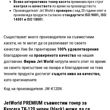
Всяко алтернативно тонер касета
преминава през строг
контрол
на
качеството
по време на производството.
Производителят Jet World е
проверен
с над 20 години опит и
произвежда продукти съгласно
стандартите ISO 9001, ISO
14001
и ISO 18001.
Съществуват много производители на съвместими
касети, но те могат да се различават по своето
качество.Ние Ви гарантираме
100% удовлетворение
благодарение на
провереното качество
на нашия
доставчик.
Фирма Jet World
натрупа много опит по време
на своето присъствие на пазара и благодарение на това
техните продукти достигат
същото ниво на качество,
като оригиналните.
Код на производителя: JW-K120N
JetWorld PREMIUM съвместим тонер за
Kyocera TK-120 черен (black)
може да се