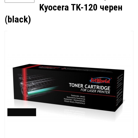
Kyocera TK-120 черен
(black)