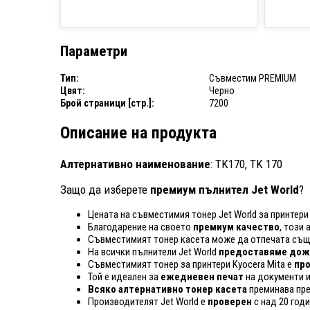
Параметри
Тип:
Съвместим PREMIUM
Цвят:
Черно
Брой страници [стр.]:
7200
Описание на продукта
Алтернативно наименование
: TK170, TK 170
Защо да изберете
премиум пълнител Jet World
?
Цената на съвместимия тонер Jet World за принтери
Благодарение на своето
премиум качество
, този
Съвместимият тонер касета може да отпечата същ
На всички пълнители Jet World
предоставяме дожи
Съвместимият тонер за принтери Kyocera Mita е
про
Той е идеален за
ежедневен печат
на документи и
Всяко алтернативно тонер касета
преминава пр
Производителят Jet World е
проверен
с над 20 год