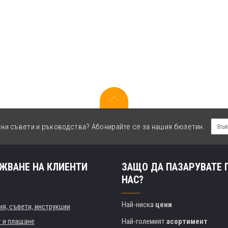
сни съвети и ръководства? Абонирайте се за нашия бюлетин.
ЖВАНЕ НА КЛИЕНТИ
ЗАЩО ДА ПАЗАРУВАТЕ 
НАС?
Най-ниска
цени
я, съвети, инструкции
т и плащане
Най-големият
асортимент