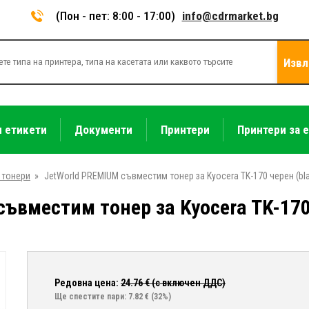
(Пон - пет: 8:00 - 17:00)
info@cdrmarket.bg
Извл
и етикети
Документи
Принтери
Принтери за 
 тонери
»
JetWorld PREMIUM съвместим тонер за Kyocera TK-170 черен (bl
ъвместим тонер за Kyocera TK-170 
Редовна цена:
24.76
€ (с включен ДДС)
Ще спестите пари: 7.82 €
(32%)