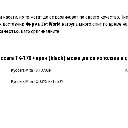
касети, но те могат да се различават по своето качество.Ни
 доставчик.
Фирма Jet World
натрупа много опит по време на
качество,
като оригиналните.
cera TK-170 черен (black)
може да се използва в с
Kyocera Mita FS 1370DN
K
Kyocera Mita ECOSYS P2135DN