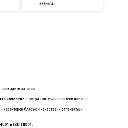
веднага.
 разходите за печат.
то качество
– остри контури и наситени цветове.
– характерен блясък и качествени отпечатъци.
14001
и ISO 18001.