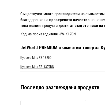
Съществуват много производители на съвместими 
благодарение на
провереното качество
на нашия
това техните продукти достигат
същото ниво на 
Код на производителя: JW-K170N
JetWorld PREMIUM съвместим тонер за Kyo
Kyocera Mita FS 1320D
Kyocera Mita FS-1370DN
Последно разглеждани продукти