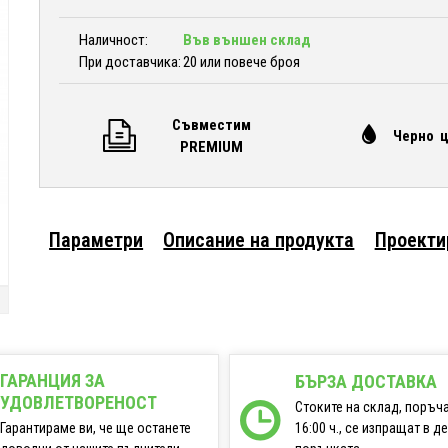
Наличност:
Във външен склад
При доставчика:
20 или повече броя
Съвместим
Черно 
PREMIUM
Параметри
Описание на продукта
Проекти
ГАРАНЦИЯ ЗА
БЪРЗА ДОСТАВКА
УДОВЛЕТВОРЕНОСТ
Стоките на склад, поръч
16:00 ч., се изпращат в д
Гарантираме ви, че ще останете