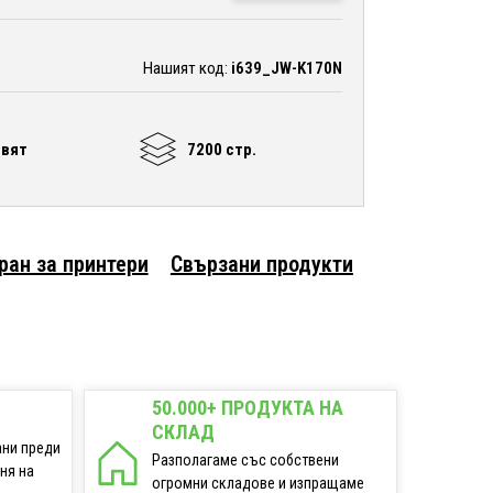
Нашият код:
i639_JW-K170N
цвят
7200 стр.
ран за принтери
Свързани продукти
50.000+ ПРОДУКТА НА
СКЛАД
ани преди
Разполагаме със собствени
еня на
огромни складове и изпращаме