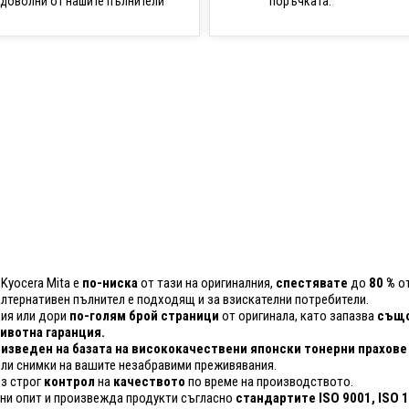
поръчката.
доволни от нашите пълнители
 Kyocera Mita е
по-ниска
от тази на оригиналния,
спестявате
до
80 %
от
 алтернативен пълнител е подходящ и за взискателни потребители.
ия или дори
по-голям брой страници
от оригинала, като запазва
също
вотна гаранция.
изведен на базата на висококачествени японски тонерни прахове
ли снимки на вашите незабравими преживявания.
ез строг
контрол
на
качеството
по време на производството.
ини опит и произвежда продукти съгласно
стандартите ISO 9001, ISO 