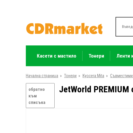
Касети с мастило
Тонери
Ленти 
Начална страница
»
Тонери
»
Kyocera Mita
»
Съвместими
JetWorld PREMIUM с
обратно
към
списъка