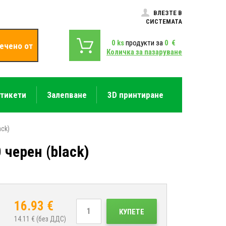
ВЛЕЗТЕ В
СИСТЕМАТА
0
ks
продукти за
0
€
ечено от
Количка за пазаруване
етикети
Залепване
3D принтиране
ack)
черен (black)
16.93
€
КУПЕТЕ
14.11
€ (без ДДС)