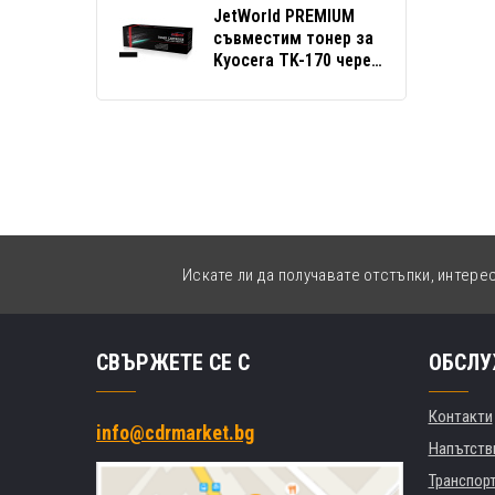
JetWorld PREMIUM
съвместим тонер за
Kyocera TK-170 черен
(black)
Искате ли да получавате отстъпки, интере
СВЪРЖЕТЕ СЕ С
ОБСЛУ
Контакти
info@cdrmarket.bg
Напътстви
Транспор