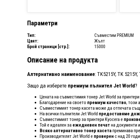
Параметри
Тип:
Съвместим PREMIUM
Цвят:
Жълт
Брой страници [стр.]:
15000
Описание на продукта
Алтернативно наименование
: TK5215Y, TK 5215Y,
Защо да изберете
премиум пълнител Jet World
?
Цената на съвместимия тонер Jet World за принтери
Благодарение на своето
премиум качество
, този
Съвместимият тонер касета може да отпечата същ
На всички пълнители Jet World
предоставяме дожи
Съвместимият тонер за принтери Kyocera е
произве
Той е идеален за
ежедневен печат
на документи и
Всяко алтернативно тонер касета
преминава пр
Производителят Jet World е
проверен
с над 20 год