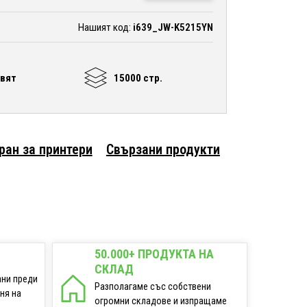
Нашият код:
i639_JW-K5215YN
вят
15000 стр.
ран за принтери
Свързани продукти
50.000+ ПРОДУКТА НА
СКЛАД
ани преди
Разполагаме със собствени
еня на
огромни складове и изпращаме