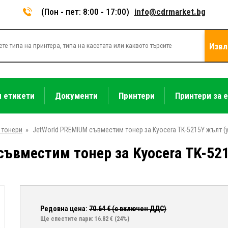
(Пон - пет: 8:00 - 17:00)
info@cdrmarket.bg
Извл
и етикети
Документи
Принтери
Принтери за 
 тонери
»
JetWorld PREMIUM съвместим тонер за Kyocera TK-5215Y жълт (y
ъвместим тонер за Kyocera TK-521
Редовна цена:
70.64
€ (с включен ДДС)
Ще спестите пари: 16.82 €
(24%)