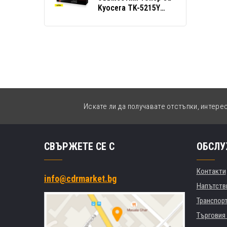
Kyocera TK-5215Y
жълт (yellow)
Искате ли да получавате отстъпки, интере
СВЪРЖЕТЕ СЕ С
ОБСЛУ
Контакти
info@cdrmarket.bg
Напътстви
Транспор
Търговия 