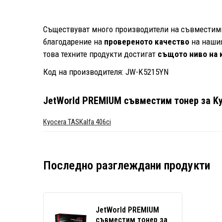
Съществуват много производители на съвместими 
благодарение на
провереното качество
на нашия
това техните продукти достигат
същото ниво на 
Код на производителя: JW-K5215YN
JetWorld PREMIUM съвместим тонер за Ky
Kyocera TASKalfa 406ci
Последно разглеждани продукти
JetWorld PREMIUM
съвместим тонер за