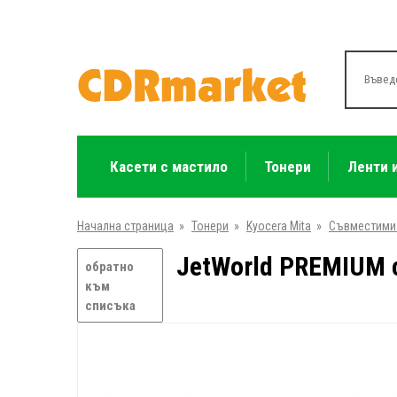
Касети с мастило
Тонери
Ленти 
Начална страница
»
Тонери
»
Kyocera Mita
»
Съвместими
JetWorld PREMIUM с
обратно
към
списъка