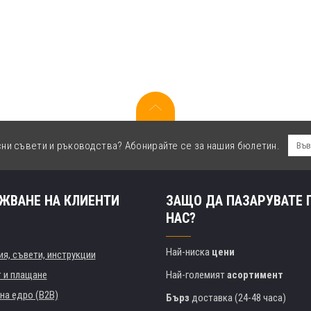
сни съвети и ръководства? Абонирайте се за нашия бюлетин.
ЖВАНЕ НА КЛИЕНТИ
ЗАЩО ДА ПАЗАРУВАТЕ 
НАС?
Най-ниска
цени
я, съвети, инструкции
т и плащане
Най-големият
асортимент
на едро (B2B)
Бърз
доставка (24-48 часа)