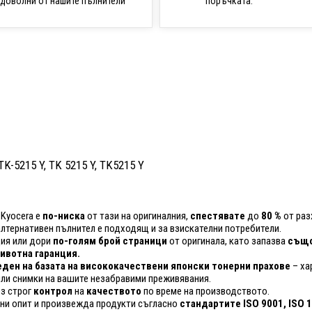
поръчката.
доволни от нашите пълнители
 TK-5215 Y, TK 5215 Y, TK5215 Y
 Kyocera е
по-ниска
от тази на оригиналния,
спестявате
до
80 %
от раз
 алтернативен пълнител е подходящ и за взискателни потребители.
ия или дори
по-голям брой страници
от оригинала, като запазва
също
вотна гаранция.
ден на базата на висококачествени японски тонерни прахове
– ха
ли снимки на вашите незабравими преживявания.
ез строг
контрол
на
качеството
по време на производството.
ини опит и произвежда продукти съгласно
стандартите ISO 9001, ISO 