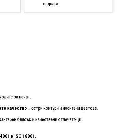
веднага.
ходите за печат.
то качество
– остри контури и наситени цветове.
рактерен блясък и качествени отпечатъци.
14001
и ISO 18001.