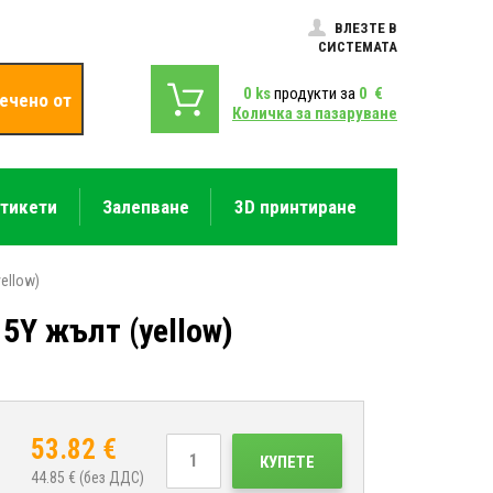
ВЛЕЗТЕ В
СИСТЕМАТА
0
ks
продукти за
0
€
ечено от
Количка за пазаруване
етикети
Залепване
3D принтиране
ellow)
5Y жълт (yellow)
53.82
€
КУПЕТЕ
44.85
€ (без ДДС)