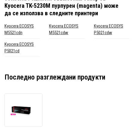
Kyocera TK-5230M пурпурен (magenta)
може
да се използва в следните принтери
Kyocera ECOSYS
Kyocera ECOSYS
Kyocera ECOSYS
M5521cdn
M5521cdw
P5021cdw
Kyocera ECOSYS
P5021cd
Последно разглеждани продукти
JetWorld
PREMIUM
съвместим
тонер
за
Kyocera