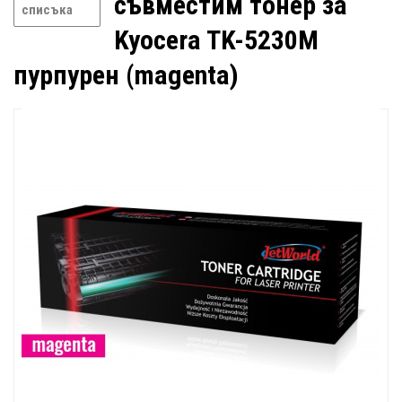
съвместим тонер за
списъка
Kyocera TK-5230M
пурпурен (magenta)