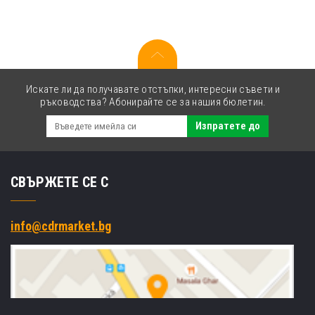
TK-
5230M
пурпурен
(magenta)
Искате ли да получавате отстъпки, интересни съвети и
ръководства? Абонирайте се за нашия бюлетин.
Изпратете до
СВЪРЖЕТЕ СЕ С
info@cdrmarket.bg