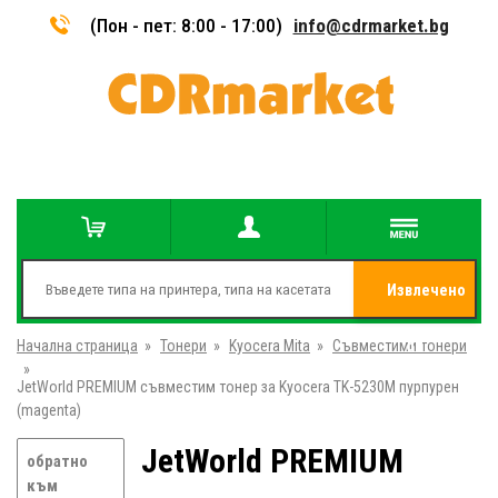
(Пон - пет: 8:00 - 17:00)
info@cdrmarket.bg
Извлечено
Начална страница
»
Тонери
»
Kyocera Mita
»
Съвместими тонери
от
»
JetWorld PREMIUM съвместим тонер за Kyocera TK-5230M пурпурен
(magenta)
JetWorld PREMIUM
обратно
към