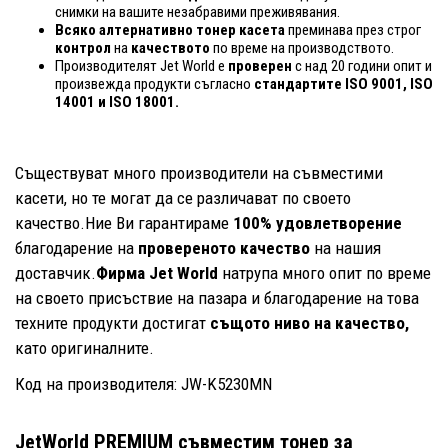
снимки на вашите незабравими преживявания.
Всяко алтернативно тонер касета
преминава през строг
контрол
на
качеството
по време на производството.
Производителят Jet World е
проверен
с над 20 години опит и
произвежда продукти съгласно
стандартите ISO 9001, ISO
14001
и ISO 18001.
Съществуват много производители на съвместими
касети, но те могат да се различават по своето
качество.Ние Ви гарантираме
100% удовлетворение
благодарение на
провереното качество
на нашия
доставчик.
Фирма Jet World
натрупа много опит по време
на своето присъствие на пазара и благодарение на това
техните продукти достигат
същото ниво на качество,
като оригиналните.
Код на производителя: JW-K5230MN
JetWorld PREMIUM съвместим тонер за