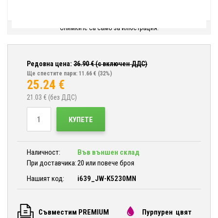
Снимките са само за илюстрация.
Редовна цена:
36.90
€ (с включен ДДС)
Ще спестите пари: 11.66 €
(32%)
25.24
€
21.03
€ (без ДДС)
КУПЕТЕ
Наличност:
Във външен склад
При доставчика:
20 или повече броя
Нашият код:
i639_JW-K5230MN
Съвместим PREMIUM
Пурпурен цвят