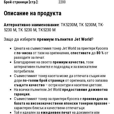
Брой страници [стр.]:
2200
Описание на продукта
Алтернативно наименование
: TK5230M, TK 5230M, TK-
5230 M, TK 5230 M, TK5230 M
Защо да изберете
премиум пълнител Jet World
?
Цената на съвместимия тонер Jet World за принтери Kyocera
е
по-ниска
от тази на оригиналния,
спестявате
до
80 %
от
разходите за печат.
Благодарение на своето
премиум качество
, този
алтернативен пълнител е подходящ и за взискателни
потребители.
Съвместимият тонер касета може да отпечата същия или
дори
по-голям брой страници
от оригинала, като запазва
същото качество
– остри контури и наситени цветове.
На всички пълнители Jet World
предоставяме доживотна
гаранция.
Съвместимият тонер за принтери Kyocera е
произведен на
базата на висококачествени японски тонерни прахове
–
характерен блясък и качествени отпечатъци.
Той е идеален за
ежедневен печат
на документи или