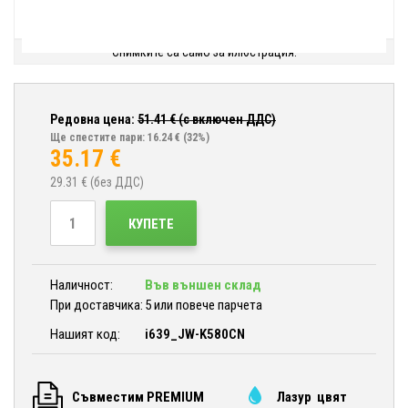
Снимките са само за илюстрация.
Редовна цена:
51.41
€ (с включен ДДС)
Ще спестите пари: 16.24 €
(32%)
35.17
€
29.31
€ (без ДДС)
КУПЕТЕ
Наличност:
Във външен склад
При доставчика:
5 или повече парчета
Нашият код:
i639_JW-K580CN
Съвместим PREMIUM
Лазур цвят