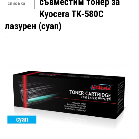
съвместим тонер за
списъка
Kyocera TK-580C
лазурен (cyan)