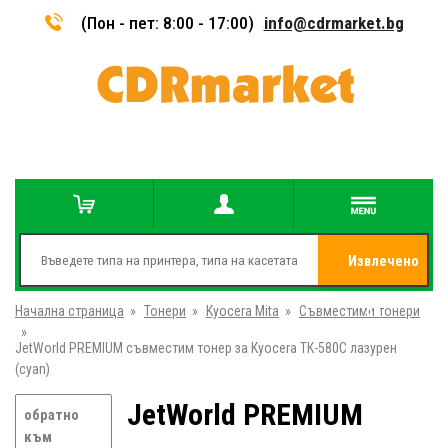
(Пон - пет: 8:00 - 17:00)
info@cdrmarket.bg
Извлечено
Начална страница
»
Тонери
»
Kyocera Mita
»
Съвместими тонери
от
»
JetWorld PREMIUM съвместим тонер за Kyocera TK-580C лазурен
(cyan)
JetWorld PREMIUM
обратно
към