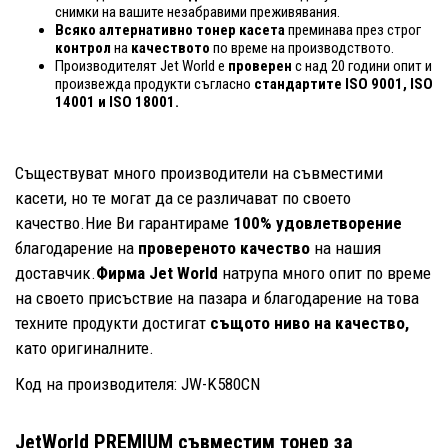
снимки на вашите незабравими преживявания.
Всяко алтернативно тонер касета
преминава през строг
контрол
на
качеството
по време на производството.
Производителят Jet World е
проверен
с над 20 години опит и
произвежда продукти съгласно
стандартите ISO 9001, ISO
14001
и ISO 18001.
Съществуват много производители на съвместими
касети, но те могат да се различават по своето
качество.Ние Ви гарантираме
100% удовлетворение
благодарение на
провереното качество
на нашия
доставчик.
Фирма Jet World
натрупа много опит по време
на своето присъствие на пазара и благодарение на това
техните продукти достигат
същото ниво на качество,
като оригиналните.
Код на производителя: JW-K580CN
JetWorld PREMIUM съвместим тонер за