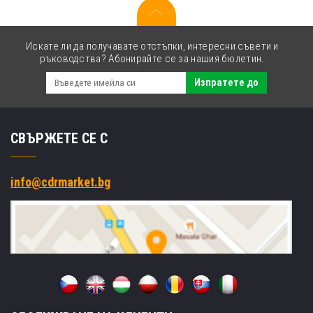
(cyan)
Искате ли да получавате отстъпки, интересни съвети и
ръководства? Абонирайте се за нашия бюлетин.
Изпратете до
СВЪРЖЕТЕ СЕ С
info@cdrmarket.bg