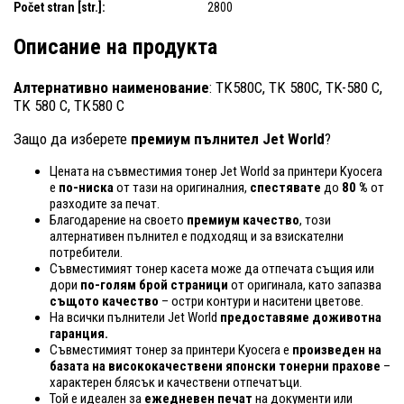
Počet stran [str.]:
2800
Описание на продукта
Алтернативно наименование
: TK580C, TK 580C, TK-580 C,
TK 580 C, TK580 C
Защо да изберете
премиум пълнител Jet World
?
Цената на съвместимия тонер Jet World за принтери Kyocera
е
по-ниска
от тази на оригиналния,
спестявате
до
80 %
от
разходите за печат.
Благодарение на своето
премиум качество
, този
алтернативен пълнител е подходящ и за взискателни
потребители.
Съвместимият тонер касета може да отпечата същия или
дори
по-голям брой страници
от оригинала, като запазва
същото качество
– остри контури и наситени цветове.
На всички пълнители Jet World
предоставяме доживотна
гаранция.
Съвместимият тонер за принтери Kyocera е
произведен на
базата на висококачествени японски тонерни прахове
–
характерен блясък и качествени отпечатъци.
Той е идеален за
ежедневен печат
на документи или