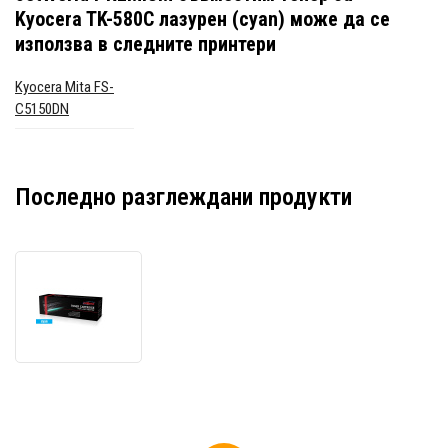
Kyocera TK-580C лазурен (cyan)
може да се
използва в следните принтери
Kyocera Mita FS-
C5150DN
Последно разглеждани продукти
JetWorld
PREMIUM
съвместим
тонер
за
Kyocera
TK-
580C
лазурен