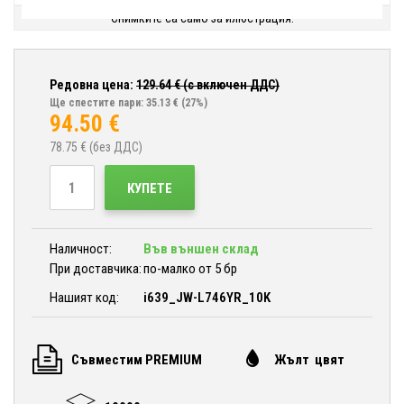
Снимките са само за илюстрация.
Редовна цена:
129.64
€ (с включен ДДС)
Ще спестите пари: 35.13 €
(27%)
94.50
€
78.75
€ (без ДДС)
КУПЕТЕ
Наличност:
Във външен склад
При доставчика:
по-малко от 5 бр
Нашият код:
i639_JW-L746YR_10K
Съвместим PREMIUM
Жълт цвят