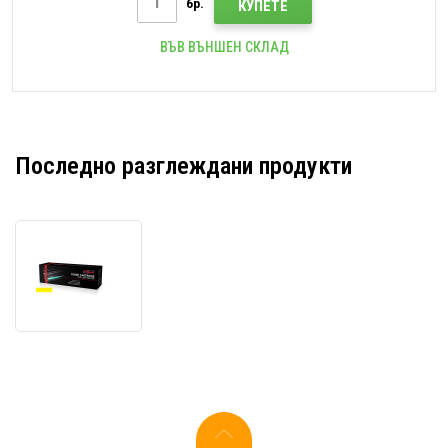
бр.
КУПЕТЕ
ВЪВ ВЪНШЕН СКЛАД
Последно разглеждани продукти
JetWorld
PREMIUM
съвместим
тонер
за
Lexmark
24B5806
жълт
(yellow)