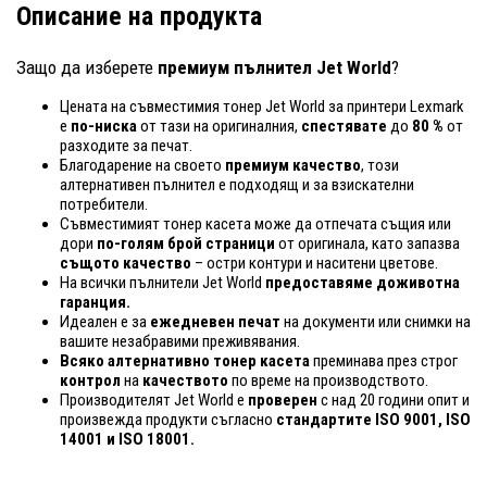
Описание на продукта
Защо да изберете
премиум пълнител Jet World
?
Цената на съвместимия тонер Jet World за принтери Lexmark
е
по-ниска
от тази на оригиналния,
спестявате
до
80 %
от
разходите за печат.
Благодарение на своето
премиум качество
, този
алтернативен пълнител е подходящ и за взискателни
потребители.
Съвместимият тонер касета може да отпечата същия или
дори
по-голям брой страници
от оригинала, като запазва
същото качество
– остри контури и наситени цветове.
На всички пълнители Jet World
предоставяме доживотна
гаранция.
Идеален е за
ежедневен печат
на документи или снимки на
вашите незабравими преживявания.
Всяко алтернативно тонер касета
преминава през строг
контрол
на
качеството
по време на производството.
Производителят Jet World е
проверен
с над 20 години опит и
произвежда продукти съгласно
стандартите ISO 9001, ISO
14001
и ISO 18001.