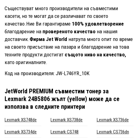
Съществуват много производители на съвместими
касети, но те могат да се различават по своето
качество.Ние Ви гарантираме
100% удовлетворение
благодарение на
провереното качество
на нашия
доставчик.
Фирма Jet World
натрупа много опит по време
на своето присъствие на пазара и благодарение на това
техните продукти достигат
същото ниво на качество,
като оригиналните.
Код на производителя: JW-L746YR_10K
JetWorld PREMIUM съвместим тонер за
Lexmark 24B5806 жълт (yellow)
може да се
използва в следните принтери
Lexmark XS748de
Lexmark XS738de
Lexmark XS736de
Lexmark XS734de
Lexmark CS748
Lexmark CS736dn