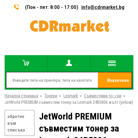
(Пон - пет: 8:00 - 17:00)
info@cdrmarket.bg
Извлечено
Начална страница
»
Тонери
»
Lexmark
»
Съвместими тонери
от
»
JetWorld PREMIUM съвместим тонер за Lexmark 24B5806 жълт (yellow)
JetWorld PREMIUM
обратно
към
съвместим тонер за
списъка