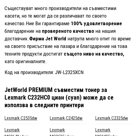
Съществуват много производители на съвместими
касети, но те могат да се различават по своето
качество.Ние Ви гарантираме
100% удовлетворение
благодарение на
провереното качество
на нашия
доставчик.
Фирма Jet World
натрупа много опит по време
на своето присъствие на пазара и благодарение на това
техните продукти достигат
същото ниво на качество,
като оригиналните.
Код на производителя: JW-L2325XCN
JetWorld PREMIUM съвместим тонер за
Lexmark C232HC0 циан (cyan)
може да се
използва в следните принтери
Lexmark C2535dw
Lexmark C2425dw
Lexmark C2325dw
Lexmark
Lexmark
Lexmark