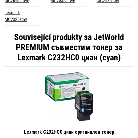
MC2640adwe
MC2535adwe
MC2425adw
Lexmark
MC2325adw
Související produkty за
JetWorld
PREMIUM съвместим тонер за
Lexmark C232HC0 циан (cyan)
Lexmark C232HC0 циан оригинален тонер