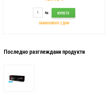
бр.
КУПЕТЕ
ОБИКНОВЕНО 2 ДНИ
Последно разглеждани продукти
JetWorld
PREMIUM
съвместим
тонер
за
Lexmark
C232HC0
циан