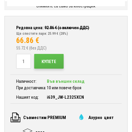
Снимките са само за илюстрация.
Редовна цена:
92.86
€ (с включен ДДС)
Ще спестите пари: 25.99 €
(28%)
66.86
€
55.72
€ (без ДДС)
КУПЕТЕ
Наличност:
Във външен склад
При доставчика:
10 или повече броя
Нашият код:
i639_JW-L2325XCN
Съвместим PREMIUM
Азурно цвят