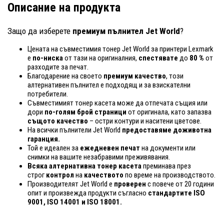
Описание на продукта
Защо да изберете
премиум пълнител Jet World
?
Цената на съвместимия тонер Jet World за принтери Lexmark
е
по-ниска
от тази на оригиналния,
спестявате
до
80 %
от
разходите за печат.
Благодарение на своето
премиум качество
, този
алтернативен пълнител е подходящ и за взискателни
потребители.
Съвместимият тонер касета може да отпечата същия или
дори
по-голям брой страници
от оригинала, като запазва
същото качество
– остри контури и наситени цветове.
На всички пълнители Jet World
предоставяме доживотна
гаранция.
Той е идеален за
ежедневен печат
на документи или
снимки на вашите незабравими преживявания.
Всяка алтернативна тонер касета
преминава през
строг
контрол
на
качеството
по време на производството.
Производителят Jet World е
проверен
с повече от 20 години
опит и произвежда продукти съгласно
стандартите ISO
9001, ISO 14001
и ISO 18001.