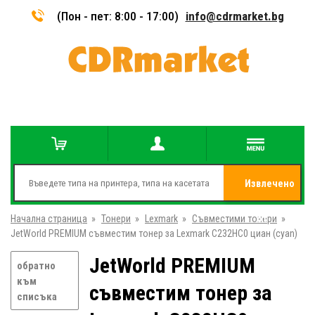
(Пон - пет: 8:00 - 17:00)
info@cdrmarket.bg
Извлечено
Начална страница
»
Тонери
»
Lexmark
»
Съвместими тонери
от
»
JetWorld PREMIUM съвместим тонер за Lexmark C232HC0 циан (cyan)
JetWorld PREMIUM
обратно
към
съвместим тонер за
списъка