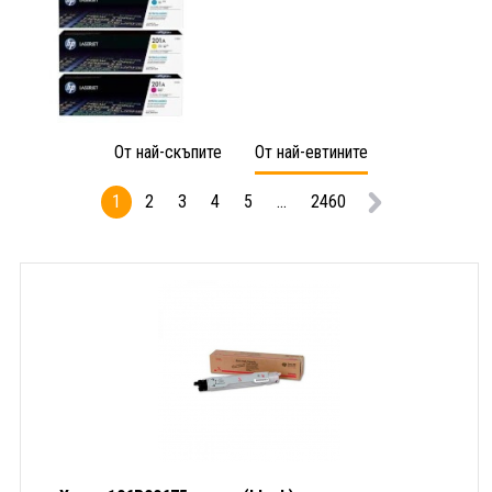
От най-скъпите
От най-евтините
1
2
3
4
5
...
2460