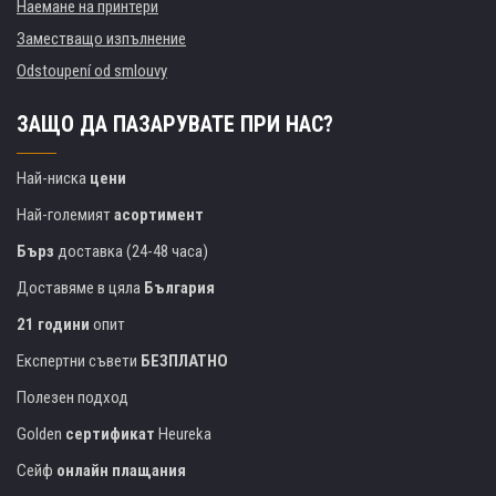
Наемане на принтери
Заместващо изпълнение
Odstoupení od smlouvy
ЗАЩО ДА ПАЗАРУВАТЕ ПРИ НАС?
Най-ниска
цени
Най-големият
асортимент
Бърз
доставка (24-48 часа)
Доставяме в цяла
България
21 години
опит
Експертни съвети
БЕЗПЛАТНО
Полезен подход
Golden
сертификат
Heureka
Сейф
онлайн плащания