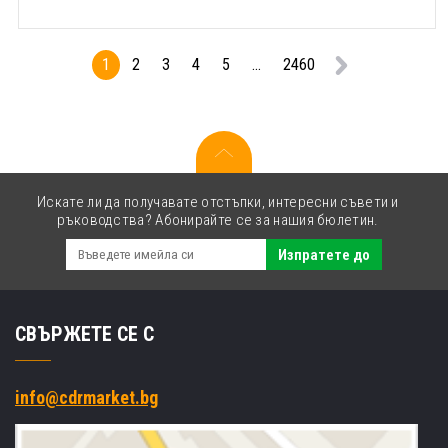
1
2
3
4
5
...
2460
Искате ли да получавате отстъпки, интересни съвети и
ръководства? Абонирайте се за нашия бюлетин.
Изпратете до
СВЪРЖЕТЕ СЕ С
info@cdrmarket.bg