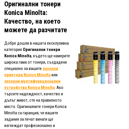
Оригинални тонери
Konica Minolta:
Качество, на което
можете да разчитате
Добре дошли в нашата ексклузивна
категория
Оригинални тонери
Konica Minolta
, където ще намерите
широка гама от тонери, създадени
специално за вашите
лазерни
принтери Konica Minolta
или
лазерни мултифункционални
устройства Konica Minolta
. Ако
търсите надеждност, качество и
дълъг живот, сте на правилното
място. Оригиналните тонери Konica
Minolta са гаранция, че вашите
задания за печат винаги ще
изглеждат професионално и