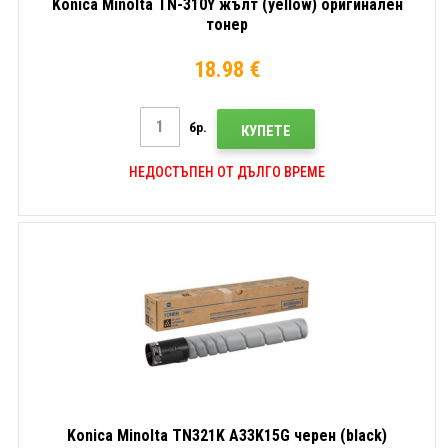
Konica Minolta TN-310Y жълт (yellow) оригинален
тонер
18.98 €
бр.
КУПЕТЕ
НЕДОСТЪПЕН ОТ ДЪЛГО ВРЕМЕ
Konica Minolta TN321K A33K15G черен (black)