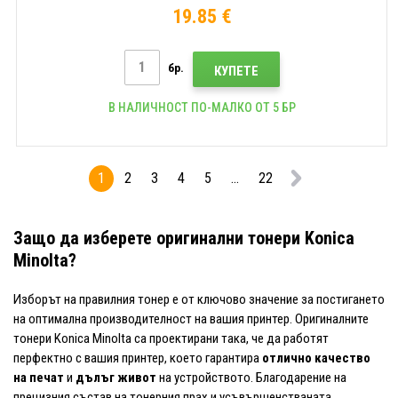
19.85 €
бр.
КУПЕТЕ
В НАЛИЧНОСТ ПО-МАЛКО ОТ 5 БР
1
2
3
4
5
...
22
Защо да изберете оригинални тонери Konica
Minolta?
Изборът на правилния тонер е от ключово значение за постигането
на оптимална производителност на вашия принтер. Оригиналните
тонери Konica Minolta са проектирани така, че да работят
перфектно с вашия принтер, което гарантира
отлично качество
на печат
и
дълъг живот
на устройството. Благодарение на
прецизния състав на тонерния прах и усъвършенстваната