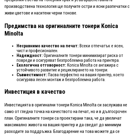
производствена технология ще получите остри и ясни разпечатки с
живи цветове и наситени черни тонове.
Предимства на оригиналните тонери Konica
Minolta
Несравнимо качество на печат:
Всеки отпечатък е ясен,
чист и професионален.
Надеждност:
Оригиналните тонери минимизират риска от
повреди и осигуряват безпроблемна работа на принтера.
Екологична отговорност:
Konica Minolta се ангажира с
устойчивото развитие и рециклирането на тонери.
Съвместимост:
Пасва перфектно на вашия принтер, което
осигурява лесен монтаж и безпроблемна работа.
Инвестиция в качество
Инвестицията в оригинални тонери Konica Minolta си заслужава не
само от гледна точка на качеството на печат, но и в дългосрочен
план. Оригиналните тонери са проектирани така, че да увеличат
максимално живота на вашия принтер и да сведат до минимум
разходите за поддръжка. Благодарение на това можете да се