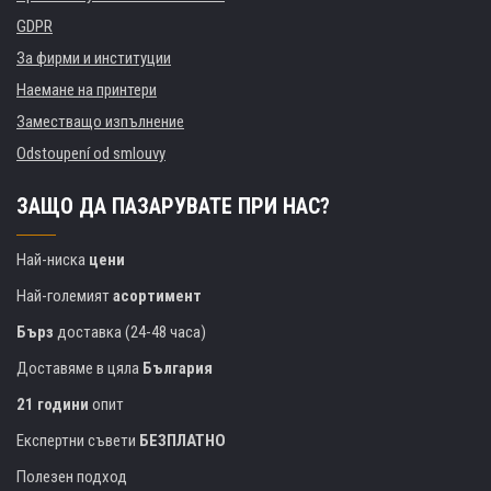
GDPR
За фирми и институции
Наемане на принтери
Заместващо изпълнение
Odstoupení od smlouvy
ЗАЩО ДА ПАЗАРУВАТЕ ПРИ НАС?
Най-ниска
цени
Най-големият
асортимент
Бърз
доставка (24-48 часа)
Доставяме в цяла
България
21 години
опит
Експертни съвети
БЕЗПЛАТНО
Полезен подход