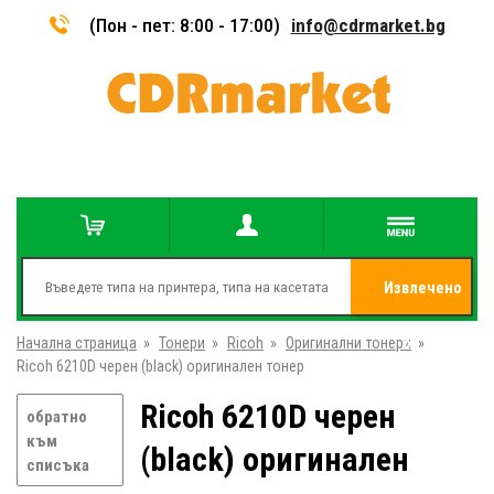
(Пон - пет: 8:00 - 17:00)
info@cdrmarket.bg
Извлечено
Начална страница
»
Тонери
»
Ricoh
»
Оригинални тонери
от
»
Ricoh 6210D черен (black) оригинален тонер
Ricoh 6210D черен
обратно
към
(black) оригинален
списъка