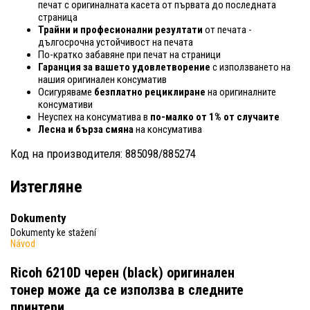
печат с оригиналната касета от първата до последната
страница
Трайни и професионални резултати
от печата -
дългосрочна устойчивост на печата
По-кратко забавяне при печат на страници
Гаранция за вашето удовлетворение
с използването на
нашия оригинален консуматив
Осигуряваме
безплатно рециклиране
на оригиналните
консумативи
Неуспех на консуматива в
по-малко от 1% от случаите
Лесна и бърза смяна
на консуматива
Код на производителя: 885098/885274
Изтегляне
Dokumenty
Dokumenty ke stažení
Návod
Ricoh 6210D черен (black) оригинален
тонер
може да се използва в следните
принтери