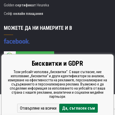
Golden
сертификат
Heureka
Сейф
онлайн плащания
МОЖЕТЕ ДА НИ НАМЕРИТЕ И В
Бисквитки и GDPR
Производителят на касети е сертифициран
ISO 9001. ISO 14001 и STMC.
Този уебсайт използва „бисквитки“. С ваше съгласие, ние
използваме „бисквитки“ и други идентификатори за анализи,
измерване на ефективността на рекламите, персонализиране на
съдържанието и персонализирана реклама. Възможно е да
споделяме информация за използването на уебсайта от ваша
страна с нашите рекламни, аналитични и социални медийни
партньори.
Ecommerce solutions
BINARGON.cz
Отхвърляне на всички
Да, съгласен съм