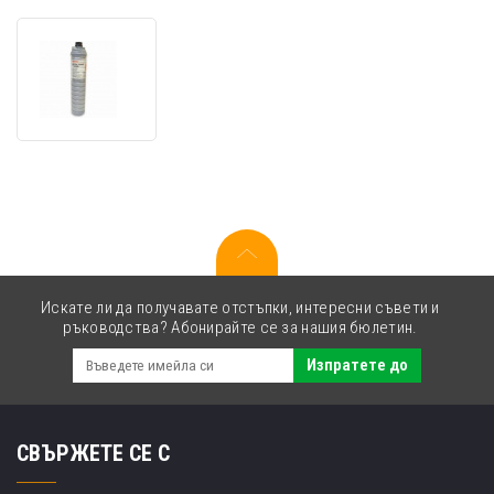
Ricoh
6210D
черен
(black)
оригинален
тонер
Искате ли да получавате отстъпки, интересни съвети и
ръководства? Абонирайте се за нашия бюлетин.
Изпратете до
СВЪРЖЕТЕ СЕ С