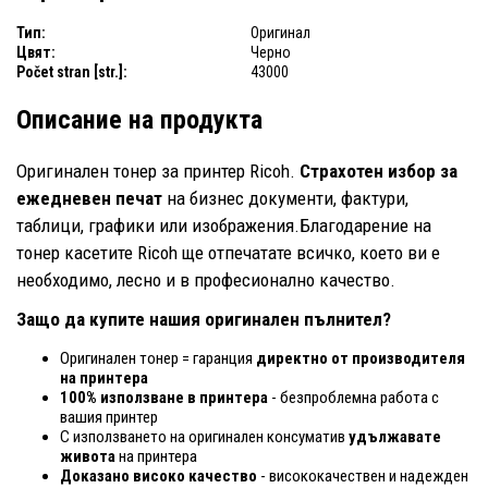
Тип:
Оригинал
Цвят:
Черно
Počet stran [str.]:
43000
Описание на продукта
Оригинален тонер за принтер Ricoh.
Страхотен избор за
ежедневен печат
на бизнес документи, фактури,
таблици, графики или изображения.Благодарение на
тонер касетите Ricoh ще отпечатате всичко, което ви е
необходимо, лесно и в професионално качество.
Защо да купите нашия оригинален пълнител?
Оригинален тонер = гаранция
директно от производителя
на принтера
100% използване в принтера
- безпроблемна работа с
вашия принтер
С използването на оригинален консуматив
удължавате
живота
на принтера
Доказано високо качество
- висококачествен и надежден