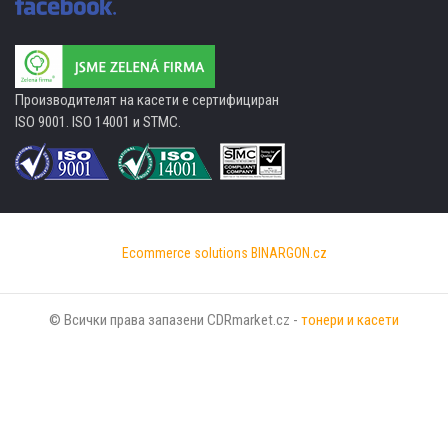
Производителят на касети е сертифициран
ISO 9001. ISO 14001 и STMC.
Ecommerce solutions
BINARGON.cz
© Всички права запазени CDRmarket.cz -
тонери и касети