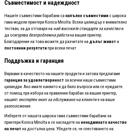
Съвместимост и надеждност
Нашите съвместими барабани са
напълно съвместими
с широка
гама модели принтери Konica Minolta. Всеки цилиндър е внимателно
тестван, за да отговаря на
най-високите стандарти за качество
и
да осигурява
безпроблемна работа
на вашия принтер.
Благодарение на това можете да разчитате на
дълъг живот
и
постоянни резултати
при всеки печат.
Поддръжка и гаранция
Вярваме в качеството на нашите продукти и затова предлагаме
гаранция за удовлетвореност
за всички наши съвместими
цилиндри. Ако имате каквито и да било въпроси или се нуждаете
от помощ при избора на правилния барабан за вашия принтер,
нашият
експертен екип за обслужване на клиенти
е на ваше
разположение.
Изберете от нашата широка гама съвместими барабани за
принтери Konica Minolta и се насладете на
ненадминато качество
на печат
на достъпна цена. Убедете се, че спестяването на