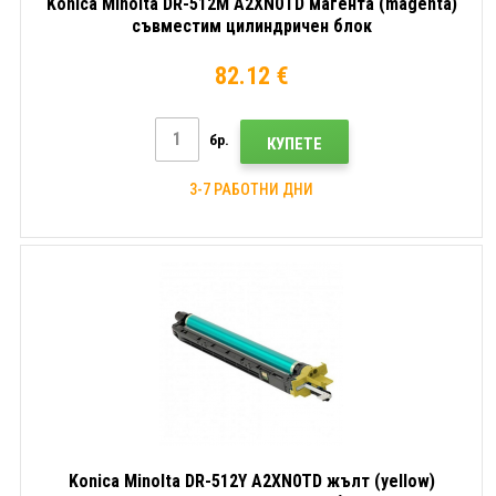
Konica Minolta DR-512M A2XN0TD магента (magenta)
съвместим цилиндричен блок
82.12 €
бр.
КУПЕТЕ
3-7 РАБОТНИ ДНИ
Konica Minolta DR-512Y A2XN0TD жълт (yellow)