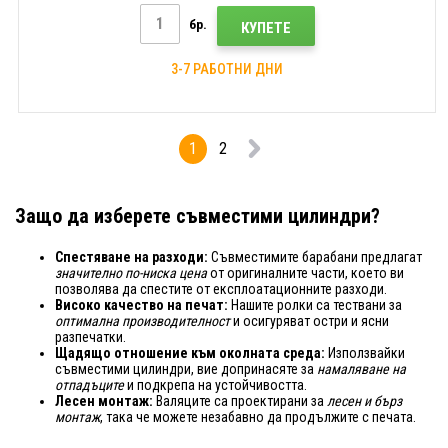
бр.
КУПЕТЕ
3-7 РАБОТНИ ДНИ
1
2
Защо да изберете съвместими цилиндри?
Спестяване на разходи:
Съвместимите барабани предлагат
значително по-ниска цена
от оригиналните части, което ви
позволява да спестите от експлоатационните разходи.
Високо качество на печат:
Нашите ролки са тествани за
оптимална производителност
и осигуряват остри и ясни
разпечатки.
Щадящо отношение към околната среда:
Използвайки
съвместими цилиндри, вие допринасяте за
намаляване на
отпадъците
и подкрепа на устойчивостта.
Лесен монтаж:
Валяците са проектирани за
лесен и бърз
монтаж
, така че можете незабавно да продължите с печата.