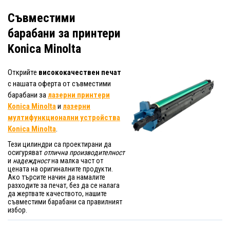
Съвместими
барабани за принтери
Konica Minolta
Открийте
висококачествен печат
с нашата оферта от съвместими
барабани за
лазерни принтери
Konica Minolta
и
лазерни
мултифункционални устройства
Konica Minolta
.
Тези цилиндри са проектирани да
осигуряват
отлична производителност
и
надеждност
на малка част от
цената на оригиналните продукти.
Ако търсите начин да намалите
разходите за печат, без да се налага
да жертвате качеството, нашите
съвместими барабани са правилният
избор.