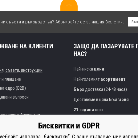
сни съвети и ръководства? Абонирайте се за нашия бюлетин.
ЖВАНЕ НА КЛИЕНТИ
ЗАЩО ДА ПАЗАРУВАТЕ 
НАС?
Най-ниска
цени
я, съвети, инструкции
т и плащане
Най-големият
асортимент
на едро (B2B)
Бърз
доставка (24-48 часа)
давани въпроси
Доставяме в цяла
България
21 години
опит
 условия и бисквитки
Експертни съвети
БЕЗПЛАТНО
Бисквитки и GDPR
Полезен подход
и институции
 уебсайт използва „бисквитки“. С ваше съгласие, ние изпол