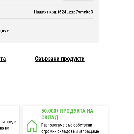
Нашият код:
i624_zxp7ymcko3
цвят
кта
Свързани продукти
50.000+ ПРОДУКТА НА
СКЛАД
ани преди
Разполагаме със собствени
еня на
огромни складове и изпращаме