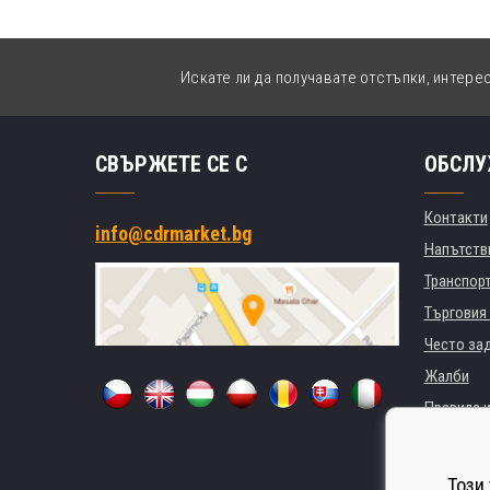
Искате ли да получавате отстъпки, интере
СВЪРЖЕТЕ СЕ С
ОБСЛУ
Контакти
info@cdrmarket.bg
Напътстви
Транспор
Търговия 
Често за
Жалби
Правила и
GDPR
За фирми 
Този