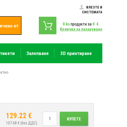
ВЛЕЗТЕ В
СИСТЕМАТА
0
ks
продукти за
0
€
ечено от
Количка за пазаруване
етикети
Залепване
3D принтиране
ветно
129.22
€
КУПЕТЕ
107.68
€ (без ДДС)