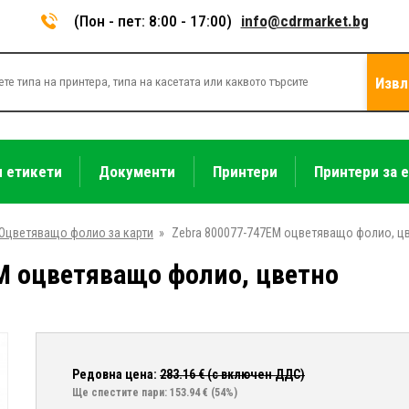
(Пон - пет: 8:00 - 17:00)
info@cdrmarket.bg
Извл
и етикети
Документи
Принтери
Принтери за 
Оцветяващо фолио за карти
»
Zebra 800077-747EM оцветяващо фолио, ц
M оцветяващо фолио, цветно
Редовна цена:
283.16
€ (с включен ДДС)
Ще спестите пари: 153.94 €
(54%)