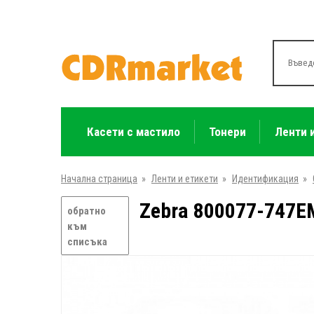
Касети с мастило
Тонери
Ленти 
Начална страница
»
Ленти и етикети
»
Идентификация
»
Zebra 800077-747E
обратно
към
списъка