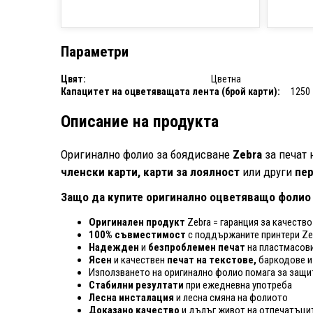
Параметри
Цвят:
Цветна
Капацитет на оцветяващата лента (брой карти):
1250
Описание на продукта
Оригинално фолио за боядисване
Zebra
за печат 
членски карти, карти за лоялност
или други
пе
Защо да купите оригинално оцветяващо фолио
Оригинален продукт
Zebra = гаранция за качеств
100% съвместимост
с поддържаните принтери Ze
Надежден
и
безпроблемен печат
на пластмасови
Ясен
и качествен
печат на текстове,
баркодове и
Използването на оригинално фолио помага за защи
Стабилни резултати
при ежедневна употреба
Лесна инсталация
и лесна смяна на фолиото
Доказано качество
и дълъг живот на отпечатъци