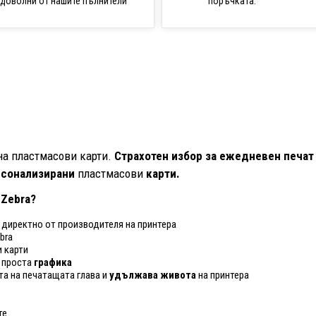
поръчката.
доволни от нашите пълнители
на пластмасови карти.
Страхотен избор за ежедневен печат
рсонализирани
пластмасови
карти.
 Zebra?
о директно от производителя на принтера
bra
 карти
 проста
графика
та на печатащата глава и
удължава живота
на принтера
те