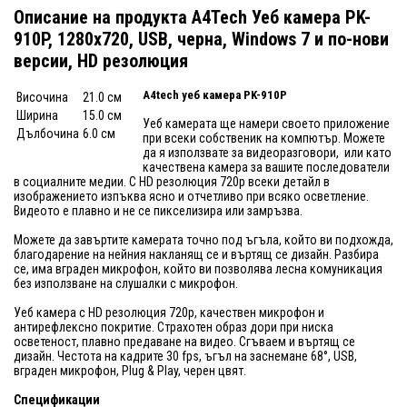
Описание на продукта A4Tech Уеб камера PK-
910P, 1280x720, USB, черна, Windows 7 и по-нови
версии, HD резолюция
A4tech уеб камера PK-910P
Височина
21.0 см
Ширина
15.0 см
Уеб камерата ще намери своето приложение
Дълбочина
6.0 см
при всеки собственик на компютър. Можете
да я използвате за видеоразговори, или като
качествена камера за вашите последователи
в социалните медии. С HD резолюция 720p всеки детайл в
изображението изпъква ясно и отчетливо при всяко осветление.
Видеото е плавно и не се пикселизира или замръзва.
Можете да завъртите камерата точно под ъгъла, който ви подхожда,
благодарение на нейния накланящ се и въртящ се дизайн. Разбира
се, има вграден микрофон, който ви позволява лесна комуникация
без използване на слушалки с микрофон.
Уеб камера с HD резолюция 720p, качествен микрофон и
антирефлексно покритие. Страхотен образ дори при ниска
осветеност, плавно предаване на видео. Сгъваем и въртящ се
дизайн. Честота на кадрите 30 fps, ъгъл на заснемане 68°, USB,
вграден микрофон, Plug & Play, черен цвят.
Спецификации