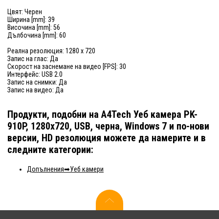
Цвят: Черен
Ширина [mm]: 39
Височина [mm]: 56
Дълбочина [mm]: 60
Реална резолюция: 1280 x 720
Запис на глас: Да
Скорост на заснемане на видео [FPS]: 30
Интерфейс: USB 2.0
Запис на снимки: Да
Запис на видео: Да
Продукти, подобни на A4Tech Уеб камера PK-
910P, 1280x720, USB, черна, Windows 7 и по-нови
версии, HD резолюция можете да намерите и в
следните категории:
Допълнения
Уеб камери