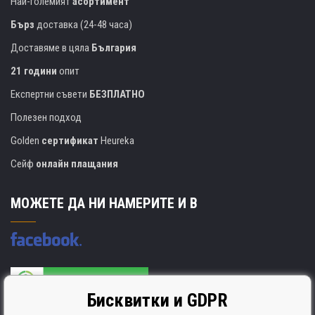
Най-големият
асортимент
Бърз
доставка (24-48 часа)
Доставяме в цяла
България
21 години
опит
Експертни съвети
БЕЗПЛАТНО
Полезен подход
Golden
сертификат
Heureka
Сейф
онлайн плащания
МОЖЕТЕ ДА НИ НАМЕРИТЕ И В
Бисквитки и GDPR
Производителят на касети е сертифициран