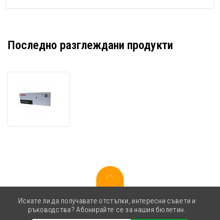
Последно разглеждани продукти
Canon
C-
EXV5
6836A002
черен
(black)
оригинален
тонер
Искате ли да получавате отстъпки, интересни съвети и
ръководства? Абонирайте се за нашия бюлетин.