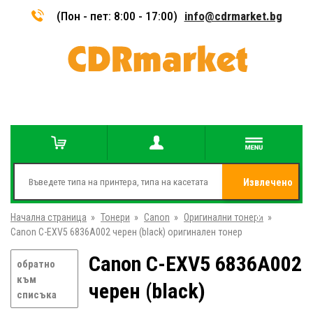
(Пон - пет: 8:00 - 17:00)
info@cdrmarket.bg
Извлечено
Начална страница
»
Тонери
»
Canon
»
Оригинални тонери
от
»
Canon C-EXV5 6836A002 черен (black) оригинален тонер
Canon C-EXV5 6836A002
обратно
към
черен (black)
списъка