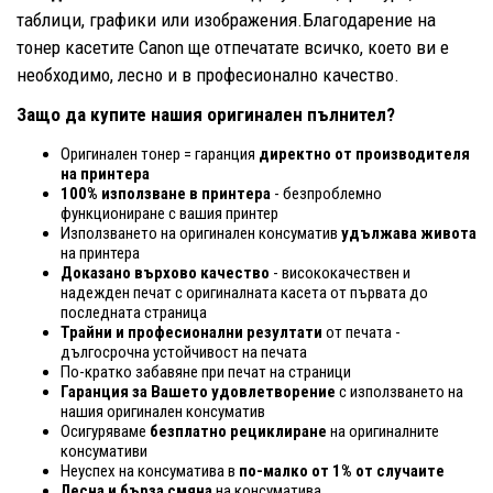
таблици, графики или изображения.Благодарение на
тонер касетите Canon ще отпечатате всичко, което ви е
необходимо, лесно и в професионално качество.
Защо да купите нашия оригинален пълнител?
Оригинален тонер = гаранция
директно от производителя
на принтера
100% използване в принтера
- безпроблемно
функциониране с вашия принтер
Използването на оригинален консуматив
удължава живота
на принтера
Доказано върхово качество
- висококачествен и
надежден печат с оригиналната касета от първата до
последната страница
Трайни и професионални резултати
от печата -
дългосрочна устойчивост на печата
По-кратко забавяне при печат на страници
Гаранция за Вашето удовлетворение
с използването на
нашия оригинален консуматив
Осигуряваме
безплатно рециклиране
на оригиналните
консумативи
Неуспех на консуматива в
по-малко от 1% от случаите
Лесна и бърза смяна
на консуматива