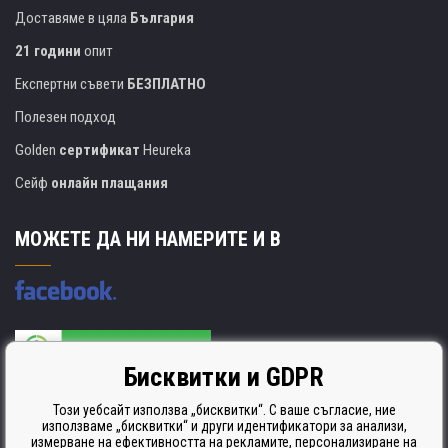
Доставяме в цяла
България
21 години
опит
Експертни съвети
БЕЗПЛАТНО
Полезен подход
Golden
сертификат
Heureka
Сейф
онлайн плащания
МОЖЕТЕ ДА НИ НАМЕРИТЕ И В
Бисквитки и GDPR
Производителят на касети е сертифициран
ISO 9001. ISO 14001 и STMC.
Този уебсайт използва „бисквитки“. С ваше съгласие, ние
използваме „бисквитки“ и други идентификатори за анализи,
измерване на ефективността на рекламите, персонализиране на