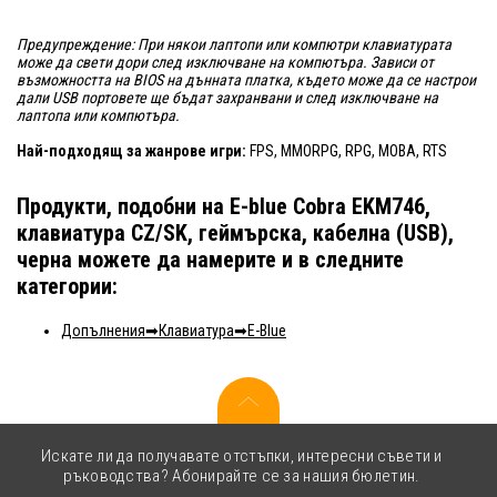
Предупреждение: При някои лаптопи или компютри клавиатурата
може да свети дори след изключване на компютъра. Зависи от
възможността на BIOS на дънната платка, където може да се настрои
дали USB портовете ще бъдат захранвани и след изключване на
лаптопа или компютъра.
Най-подходящ за жанрове игри:
FPS, MMORPG, RPG, MOBA, RTS
Продукти, подобни на E-blue Cobra EKM746,
клавиатура CZ/SK, геймърска, кабелна (USB),
черна можете да намерите и в следните
категории:
Допълнения
Клавиатура
E-Blue
Искате ли да получавате отстъпки, интересни съвети и
ръководства? Абонирайте се за нашия бюлетин.