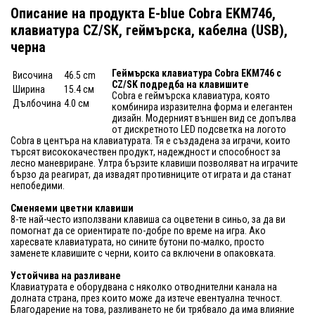
Описание на продукта E-blue Cobra EKM746,
клавиатура CZ/SK, геймърска, кабелна (USB),
черна
Геймърска клавиатура Cobra EKM746 с
Височина
46.5 cm
CZ/SK подредба на клавишите
Ширина
15.4 см
Cobra е геймърска клавиатура, която
Дълбочина
4.0 см
комбинира изразителна форма и елегантен
дизайн. Модерният външен вид се допълва
от дискретното LED подсветка на логото
Cobra в центъра на клавиатурата. Тя е създадена за играчи, които
търсят висококачествен продукт, надеждност и способност за
лесно маневриране. Ултра бързите клавиши позволяват на играчите
бързо да реагират, да извадят противниците от играта и да станат
непобедими.
Сменяеми цветни клавиши
8-те най-често използвани клавиша са оцветени в синьо, за да ви
помогнат да се ориентирате по-добре по време на игра. Ако
харесвате клавиатурата, но сините бутони по-малко, просто
заменете клавишите с черни, които са включени в опаковката.
Устойчива на разливане
Клавиатурата е оборудвана с няколко отводнителни канала на
долната страна, през които може да изтече евентуална течност.
Благодарение на това, разливането не би трябвало да има влияние