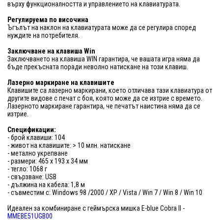
върху функционалността и управлението на клавиатурата.
Регулируема по височина
Ъгълът на наклон на клавиатурата може да се регулира според
нуждите на потребителя.
Заключване на клавиша Win
Заключването на клавиша WIN гарантира, че вашата игра няма да
бъде прекъсната поради неволно натискане на този клавиш.
Лазерно маркиране на клавишите
Клавишите са лазерно маркирани, което отличава тази клавиатура от
другите видове с печат с боя, която може да се изтрие с времето.
Лазерното маркиране гарантира, че печатът наистина няма да се
изтрие.
Спецификации:
- брой клавиши: 104
- живот на клавишите: > 10 млн. натискане
- метално укрепване
- размери: 465 x 193 x 34 мм
- тегло: 1068 г
- свързване: USB
- дължина на кабела: 1,8 м
- съвместим с: Windows 98 /2000 / XP / Vista / Win 7 / Win 8 / Win 10
Идеален за комбиниране с геймърска мишка E-blue Cobra II -
MMEBE51UGB00