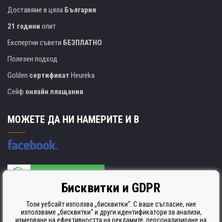
Доставяме в цяла
България
21 години
опит
Експертни съвети
БЕЗПЛАТНО
Полезен подход
Golden
сертификат
Heureka
Сейф
онлайн плащания
МОЖЕТЕ ДА НИ НАМЕРИТЕ И В
Бисквитки и GDPR
Производителят на касети е сертифициран
ISO 9001. ISO 14001 и STMC.
Този уебсайт използва „бисквитки“. С ваше съгласие, ние
използваме „бисквитки“ и други идентификатори за анализи,
измерване на ефективността на рекламите, персонализиране на