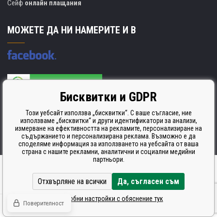
Сейф
онлайн плащания
МОЖЕТЕ ДА НИ НАМЕРИТЕ И В
Бисквитки и GDPR
Производителят на касети е сертифициран
ISO 9001. ISO 14001 и STMC.
Този уебсайт използва „бисквитки“. С ваше съгласие, ние
използваме „бисквитки“ и други идентификатори за анализи,
измерване на ефективността на рекламите, персонализиране на
съдържанието и персонализирана реклама. Възможно е да
споделяме информация за използването на уебсайта от ваша
страна с нашите рекламни, аналитични и социални медийни
партньори.
Ecommerce solutions
BINARGON.cz
Отхвърляне на всички
Да, съгласен съм
Подробни настройки с обяснение тук
Поверителност
© Всички права запазени CDRmarket.cz -
тонери и касети