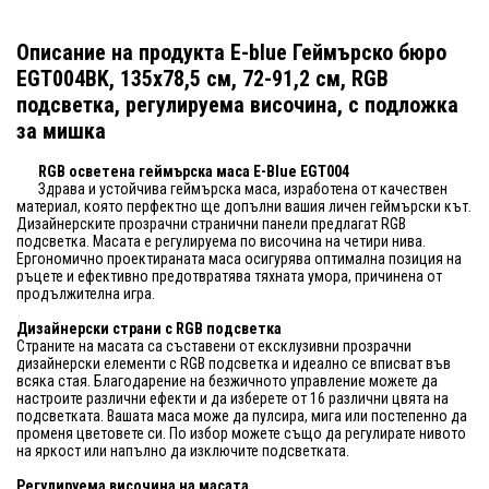
Описание на продукта E-blue Геймърско бюро
EGT004BK, 135x78,5 см, 72-91,2 см, RGB
подсветка, регулируема височина, с подложка
за мишка
RGB осветена геймърска маса E-Blue EGT004
Здрава и устойчива геймърска маса, изработена от качествен
материал, която перфектно ще допълни вашия личен геймърски кът.
Дизайнерските прозрачни странични панели предлагат RGB
подсветка. Масата е регулируема по височина на четири нива.
Ергономично проектираната маса осигурява оптимална позиция на
ръцете и ефективно предотвратява тяхната умора, причинена от
продължителна игра.
Дизайнерски страни с RGB подсветка
Страните на масата са съставени от ексклузивни прозрачни
дизайнерски елементи с RGB подсветка и идеално се вписват във
всяка стая. Благодарение на безжичното управление можете да
настроите различни ефекти и да изберете от 16 различни цвята на
подсветката. Вашата маса може да пулсира, мига или постепенно да
променя цветовете си. По избор можете също да регулирате нивото
на яркост или напълно да изключите подсветката.
Регулируема височина на масата