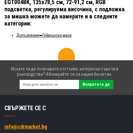
EGT004BK, 135x78,5 см, 72-91,2 см, RGB
подсветка, регулируема височина, с подложка
за мишка можете да намерите и в следните
категории:
Допълнения
Геймърски маси
Искате ли да получавате отстъпки, интересни съвети и
ръководства? Абонирайте се за нашия бюлетин.
Изпратете до
СВЪРЖЕТЕ СЕ С
info@cdrmarket.bg