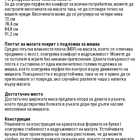
За да осигури перфектен комфорт за всички потребители, можете да
настроите височината на масата така, че да отговаря точно на
вашите нужди. Височината може да се регулира на четири нива:
72 см
78,4 см
84,8 см
91,2 см
Плотът на масата покрит с подложка за мишка
Средно плътна влакнеста плоча (MDF) на масата, която се отличава
предимно с якост, осигурява комфорт и издръжливост. Можете да
се потопите в игрите без никакви притеснения. Цялата повърхност на
плота е съставена от една изключително голяма подложка за
мишка, което осигурява перфектен контрол върху движението на
мишката. Повърхността е водоустойчива, така че не е нужно да се
притеснявате от повреда, ако случайно разлеете чаша с напитка
върху масата.
Достатъчно място
Достатъчно широката маса предлага опора за дланта и ръката,
което предотвратява болката в ръката дори при дълги часове
използване на мишката.
Конструкция
Решението за конструкция на краката във формата на буква I
осигурява стабилност и издръжливост на масата. Устойчивата
връзка беше проектирана на такова разстояние, че да можете
удобно да поставите краката си върху нея, докато седите на масата.