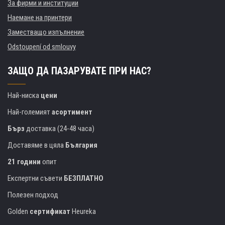
За фирми и институции
Наемане на принтери
Заместващо изпълнение
Odstoupení od smlouvy
ЗАЩО ДА ПАЗАРУВАТЕ ПРИ НАС?
Най-ниска
цени
Най-големият
асортимент
Бърз
доставка (24-48 часа)
Доставяме в цяла
България
21 години
опит
Експертни съвети
БЕЗПЛАТНО
Полезен подход
Golden
сертификат
Heureka