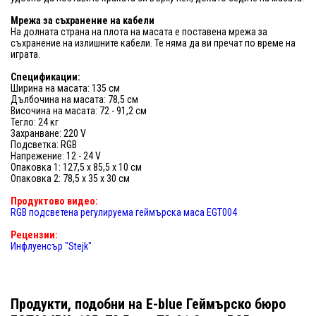
Мрежа за съхранение на кабели
На долната страна на плота на масата е поставена мрежа за
съхранение на излишните кабели. Те няма да ви пречат по време на
играта.
Спецификации:
Ширина на масата: 135 см
Дълбочина на масата: 78,5 см
Височина на масата: 72 - 91,2 см
Тегло: 24 кг
Захранване: 220 V
Подсветка: RGB
Напрежение: 12 - 24 V
Опаковка 1: 127,5 x 85,5 x 10 см
Опаковка 2: 78,5 x 35 x 30 см
Продуктово видео:
RGB подсветена регулируема геймърска маса EGT004
Рецензии:
Инфлуенсър "Stejk"
Продукти, подобни на E-blue Геймърско бюро