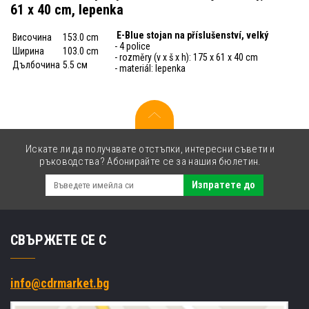
61 x 40 cm, lepenka
E-Blue stojan na příslušenství, velký
Височина
153.0 cm
- 4 police
Ширина
103.0 cm
- rozměry (v x š x h): 175 x 61 x 40 cm
Дълбочина
5.5 см
- materiál: lepenka
Искате ли да получавате отстъпки, интересни съвети и
ръководства? Абонирайте се за нашия бюлетин.
Изпратете до
СВЪРЖЕТЕ СЕ С
info@cdrmarket.bg