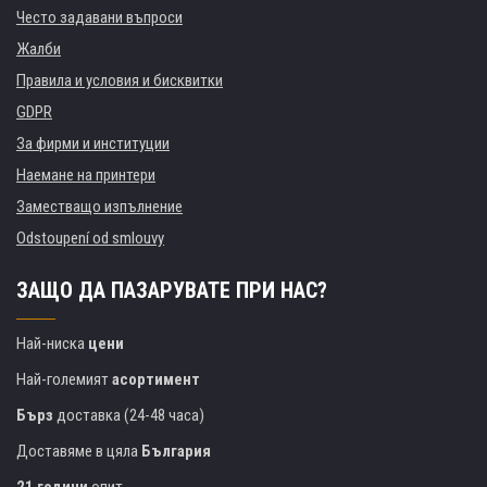
Често задавани въпроси
Жалби
Правила и условия и бисквитки
GDPR
За фирми и институции
Наемане на принтери
Заместващо изпълнение
Odstoupení od smlouvy
ЗАЩО ДА ПАЗАРУВАТЕ ПРИ НАС?
Най-ниска
цени
Най-големият
асортимент
Бърз
доставка (24-48 часа)
Доставяме в цяла
България
21 години
опит