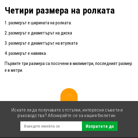
Четири размера на ролката
1. размерът е ширината на ролката.
2. размерът е диаметърът на диска
3. размерът е диаметърът на втулката
4. размерът е навивка.
Първите три размера са посочени в милиметри, последният размер
е в метри.
Искате ли да получавате отстъпки, интересни съвети и
ръководства? Абонирайте се за нашия бюлетин.
Изпратете до