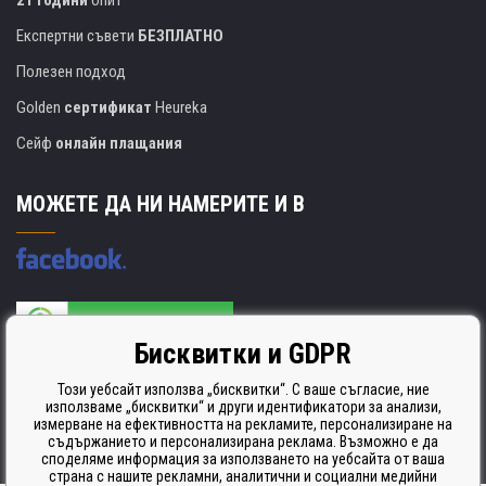
Експертни съвети
БЕЗПЛАТНО
Полезен подход
Golden
сертификат
Heureka
Сейф
онлайн плащания
МОЖЕТЕ ДА НИ НАМЕРИТЕ И В
Бисквитки и GDPR
Производителят на касети е сертифициран
ISO 9001. ISO 14001 и STMC.
Този уебсайт използва „бисквитки“. С ваше съгласие, ние
използваме „бисквитки“ и други идентификатори за анализи,
измерване на ефективността на рекламите, персонализиране на
съдържанието и персонализирана реклама. Възможно е да
споделяме информация за използването на уебсайта от ваша
страна с нашите рекламни, аналитични и социални медийни