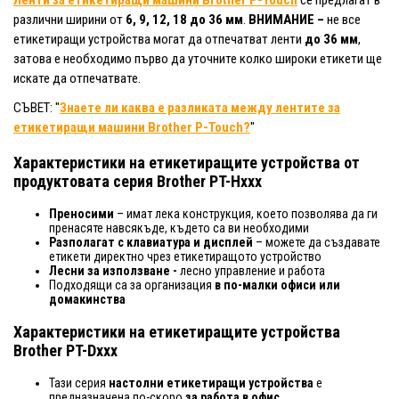
Ленти за етикетиращи машини Brother P-Touch
се предлагат в
различни ширини от
6, 9, 12, 18 до 36 мм
.
ВНИМАНИЕ –
не все
етикетиращи устройства могат да отпечатват ленти
до 36 мм
,
затова е необходимо първо да уточните колко широки етикети ще
искате да отпечатвате.
СЪВЕТ: "
Знаете ли каква е разликата между лентите за
етикетиращи машини Brother P-Touch?
"
Характеристики на етикетиращите устройства от
продуктовата серия Brother PT-Hxxx
Преносими
– имат лека конструкция, което позволява да ги
пренасяте навсякъде, където са ви необходими
Разполагат с клавиатура и дисплей
– можете да създавате
етикети директно чрез етикетиращото устройство
Лесни за използване -
лесно управление и работа
Подходящи са за организация
в по-малки офиси или
домакинства
Характеристики на етикетиращите устройства
Brother PT-Dxxx
Тази серия
настолни етикетиращи устройства
е
предназначена по-скоро
за работа в офис