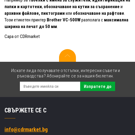
Например за
табелки с имена за служители
,
идентификация на
папки и картотеки
,
обозначаване на кутии за съхранение
и
архивни файлове,
пиктограми
или
обозначаване на рафтове
.
Този етикетен принтер
Brother VC-500W
разполага с
максимална
ширина на печат до 50 мм
.
Сара от CDRmarket
Искате ли да получавате отстъпки, интересни съвети и
ръководства? Абонирайте се за нашия бюлетин.
Изпратете до
СВЪРЖЕТЕ СЕ С
info@cdrmarket.bg