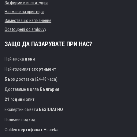
За фирми и институции
Наемане на принтери
Заместващо изпълнение
Odstoupení od smlouvy
ЗАЩО ДА ПАЗАРУВАТЕ ПРИ НАС?
Най-ниска
цени
Най-големият
асортимент
Бърз
доставка (24-48 часа)
Доставяме в цяла
България
21 години
опит
Експертни съвети
БЕЗПЛАТНО
Полезен подход
Golden
сертификат
Heureka