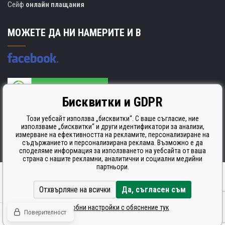
Сейф
онлайн плащания
МОЖЕТЕ ДА НИ НАМЕРИТЕ И В
Бисквитки и GDPR
Производителят на касети е сертифициран
ISO 9001. ISO 14001 и STMC.
Този уебсайт използва „бисквитки“. С ваше съгласие, ние
използваме „бисквитки“ и други идентификатори за анализи,
измерване на ефективността на рекламите, персонализиране на
съдържанието и персонализирана реклама. Възможно е да
споделяме информация за използването на уебсайта от ваша
страна с нашите рекламни, аналитични и социални медийни
партньори.
Ecommerce solutions
BINARGON.cz
Отхвърляне на всички
Да, съгласен съм
Подробни настройки с обяснение тук
Поверителност
© Всички права запазени CDRmarket.cz -
тонери и касети