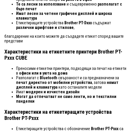
Те са
лесни за използване
и същевременно
разполагат с
бърз печат
Имат лесен за четене графичен дисплей и широка
клавиатура
Етикетиращите устройства
Brother PT-Dxxx
съдържат
различни шрифтове и стилове
,
благодарение на които можете да създадете етикет според вашите
представи
Характеристики на етикетните принтери Brother PT-
Pxxx CUBE
Преносими етикетни принтери, подходящи за печат на етикети
в
офиси или в уюта на дома
Разполагат с
Bluetooth
свързаност и са предназначени за
печат директно от мобилни устройства
, затова
нямат
дисплей и клавиатура
като останалите модели
Имат
модерен и изчистен дизайн
Могат да отпечатват не само ленти, но и текстилни
панделки
Характеристики на етикетиращите устройства
Brother PT-Pxxx
Етикетиращите устройства с обозначение
Brother
PT-Pxxx
са