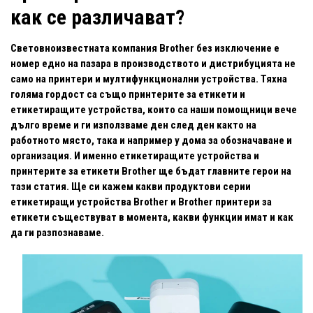
как се различават?
Световноизвестната компания Brother без изключение е
номер едно на пазара в производството и дистрибуцията не
само на принтери и мултифункционални устройства. Тяхна
голяма гордост са също
принтерите за етикети и
етикетиращите устройства, които са наши помощници вече
дълго време и ги използваме ден след ден както на
работното място, така и например у дома за обозначаване и
организация. И именно етикетиращите устройства и
принтерите за етикети Brother ще бъдат главните герои на
тази статия. Ще си кажем какви продуктови серии
етикетиращи устройства Brother и Brother принтери за
етикети съществуват в момента, какви функции имат и как
да ги разпознаваме.