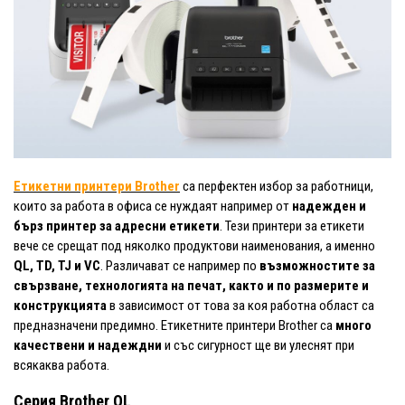
Етикетни принтери Brother
са перфектен избор за работници,
които за работа в офиса се нуждаят например от
надежден и
бърз принтер за адресни етикети
. Тези принтери за етикети
вече се срещат под няколко продуктови наименования, а именно
QL, TD, TJ и VC
. Различават се например по
възможностите за
свързване, технологията на печат, както и по размерите и
конструкцията
в зависимост от това за коя работна област са
предназначени предимно. Етикетните принтери Brother са
много
качествени и надеждни
и със сигурност ще ви улеснят при
всякаква работа.
Серия Brother QL