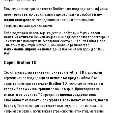
Тази серия принтери за етикети Brother е по-подходяща за
офисни
пространства
, но със сигурност ще се справи и с работа
в по-
малки складове
за експедиция на пратки и организиране
например на складови стелажи.
Той е подходящ навсякъде, където е необходим
бърз и лесен
печат на етикети
. Всички модели с име QL позволяват проектиране
на етикети с помощта на безплатния софтуер
P-Touch Editor Light
.
Етикетните принтери Brother QL обикновено разполагат с
максимална ширина на печат до 62 мм
, но някои дори
до 103,6
мм
.
Серия Brother TD
Серията настолни
етикетни принтери Brother TD
с директен
термопечат са подходящи
за печат със среден обем
. Със
серията принтери за етикети
Brother TD
лесно ще отпечатате и
касови бележки
или
гривни
по ваша мярка.
Принтерите за
етикети от серията TD
предлагат
висока разделителна
способност на печат
и
осигуряват ясен печат на текст
,
лого
и
баркод
. Тези принтери за етикети със сигурност ще използвате
например в офиси, логистиката (транспортни етикети), магазини