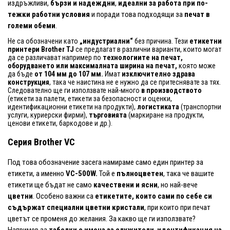
издръжливи,
бързи и надеждни
,
идеални за работа при по-
тежки работни условия
и поради това подходящи за
печат в
големи обеми
.
Не са обозначени като
„индустриални“
без причина. Тези
етикетни
принтери Brother TJ
се предлагат в различни варианти, които могат
да се различават например по
технологиите на печат,
оборудването или максималната ширина на печат,
която може
да бъде
от 104 мм до 107 мм.
Имат
изключително здрава
конструкция
, така че наистина не е нужно да се притеснявате за тях.
Следователно ще ги използвате най-много
в производството
(етикети за палети, етикети за безопасност и оценки,
идентификационни етикети на продукти),
логистиката
(транспортни
услуги, куриерски фирми),
търговията
(маркиране на продукти,
ценови етикети, баркодове и др.).
Серия Brother VC
Под това обозначение засега намираме само един принтер за
етикети, а именно
VC-500W.
Той е
пълноцветен
, така че вашите
етикети ще бъдат не само
качествени и ясни
, но най-вече
цветни
. Особено важни са
етикетите, които сами по себе си
съдържат специални цветни кристали
, при които при печат
цветът се променя до желания. За какво ще ги използвате?