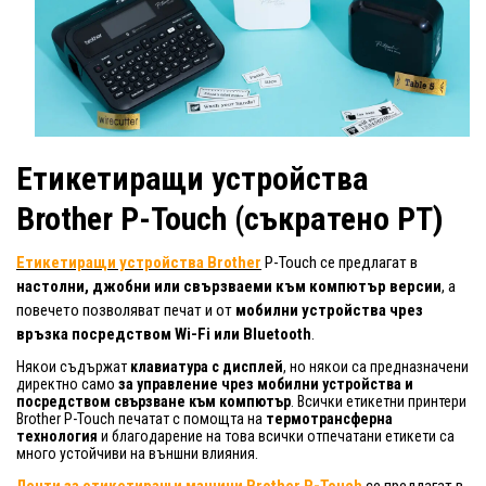
Етикетиращи устройства
Brother P-Touch (съкратено PT)
Етикетиращи устройства Brother
P-Touch се предлагат в
настолни, джобни или свързваеми към компютър версии
, а
повечето позволяват печат и от
мобилни устройства чрез
връзка посредством Wi-Fi или Bluetooth
.
Някои съдържат
клавиатура с дисплей
, но някои са предназначени
директно само
за управление чрез мобилни устройства и
посредством свързване към компютър
. Всички етикетни принтери
Brother P-Touch печатат с помощта на
термотрансферна
технология
и благодарение на това всички отпечатани етикети са
много устойчиви на външни влияния.