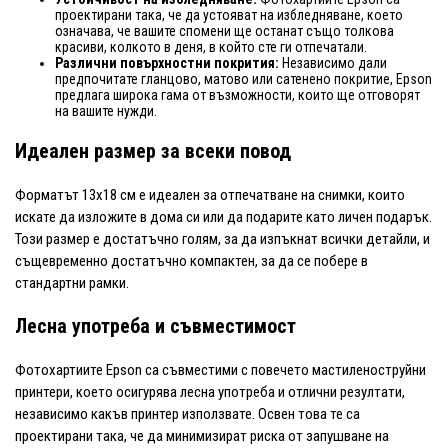
проектирани така, че да устояват на избледняване, което
означава, че вашите спомени ще останат също толкова
красиви, колкото в деня, в който сте ги отпечатали.
Различни повърхностни покрития:
Независимо дали
предпочитате гланцово, матово или сатенено покритие, Epson
предлага широка гама от възможности, които ще отговорят
на вашите нужди.
Идеален размер за всеки повод
Форматът 13x18 см е идеален за отпечатване на снимки, които
искате да изложите в дома си или да подарите като личен подарък.
Този размер е достатъчно голям, за да изпъкнат всички детайли, и
същевременно достатъчно компактен, за да се побере в
стандартни рамки.
Лесна употреба и съвместимост
Фотохартиите Epson са съвместими с повечето мастиленоструйни
принтери, което осигурява лесна употреба и отлични резултати,
независимо какъв принтер използвате. Освен това те са
проектирани така, че да минимизират риска от запушване на