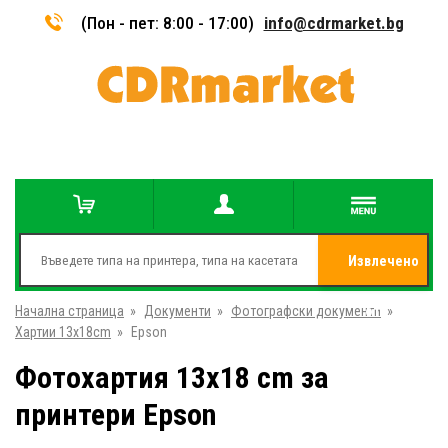
(Пон - пет: 8:00 - 17:00)
info@cdrmarket.bg
Извлечено
Начална страница
»
Документи
»
Фотографски документи
от
»
Хартии 13x18cm
»
Epson
Фотохартия 13x18 cm за
принтери Epson