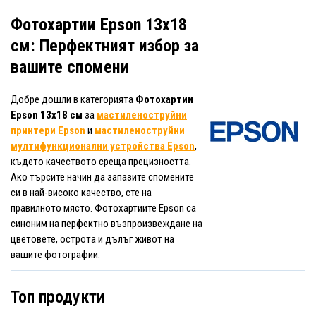
Фотохартии Epson 13x18
см: Перфектният избор за
вашите спомени
Добре дошли в категорията
Фотохартии
Epson 13x18 см
за
мастиленоструйни
принтери Epson
и
мастиленоструйни
мултифункционални устройства Epson
,
където качеството среща прецизността.
Ако търсите начин да запазите спомените
си в най-високо качество, сте на
правилното място. Фотохартиите Epson са
синоним на перфектно възпроизвеждане на
цветовете, острота и дълъг живот на
вашите фотографии.
Топ продукти