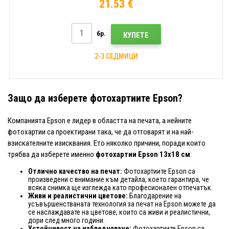
21.53 €
бр.
КУПЕТЕ
2-3 СЕДМИЦИ
Защо да изберете фотохартиите Epson?
Компанията Epson е лидер в областта на печата, а нейните
фотохартии са проектирани така, че да отговарят и на най-
взискателните изисквания. Ето няколко причини, поради които
трябва да изберете именно
фотохартии Epson 13x18 см
:
Отлично качество на печат:
Фотохартиите Epson са
произведени с внимание към детайла, което гарантира, че
всяка снимка ще изглежда като професионален отпечатък.
Живи и реалистични цветове:
Благодарение на
усъвършенстваната технология за печат на Epson можете да
се наслаждавате на цветове, които са живи и реалистични,
дори след много години.
Устойчивост на избледняване:
Фотохартиите Epson са