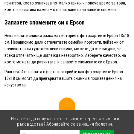
принтера, което означава по-малко грижи и повече време за това,
което е наистина важно – отпечатването на вашите спомени.
Запазете спомените си с Epson
Нека вашите снимки разкажат история с фотохартиите Epson 13x18
см. Независимо дали отпечатвате семейни портрети, пейзажи от
почивката или художествени снимки, можете да сте сигурни, че
всеки отпечатък ще изглежда невероятно. Изберете качество, на
което можете да разчитате, и запазете спомените си с Epson.
Разгледайте нашата оферта и открийте как фотохартиите Epson
13x18 см могат да превърнат вашите снимки в произведения на
изкуството.
Искате ли да получавате отстъпки, интересни съвети и
ръководства? Абонирайте се за нашия бюлетин.