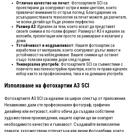
Отлично качество на печат:
Фотохартиите SCI са
проектирани да осигуряват остри и живи цветове, които
привличат вниманието от пръв поглед. Благодарение на
усъвършенстваната технология за печат можете да разчитате,
че всеки детайл ще бъде уловен перфектно.
Размер A3:
Идеален за тези, които искат да представят
своите снимки в по-голям формат. Размерът A3 е идеален за
изложби, презентации или просто за рамкиране и излагане у
дома.
Устойчивост и издръжливост:
Нашите фотохартии са
изработени от материали, които осигуряват дълъг живот и
устойчивост на избледняване. Вашите снимки ще останат
също толкова красиви дори след години.
Универсална употреба:
Фотохартиите SCI са съвместими с
повечето мастиленоструйни принтери, което ги прави идеален
избор както за професионална, така и за домашна употреба.
Използване на фотохартии A3 SCI
Фотохартиите A3 SCI са идеални за широк спектър от приложения.
Независимо дали сте професионален фотограф, графичен
дизайнер или ентусиаст, който обича да създава собствени
художествени произведения, нашите хартии ще ви осигурят
необходимото качество и гъвкавост. Създавайте великолепни
плакати, художествени отпечатъци или лични фотоалбуми, които