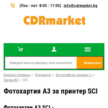
(Пон - пет: 8:00 - 17:00)
info@cdrmarket.bg
Извлечено
Начална страница
»
Документи
»
Фотографски документи
от
»
Хартии A3
»
SCI
Фотохартия A3 за принтер SCI
Фотохартии A3 SCI -