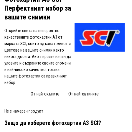
Перфектният избор за
вашите снимки
Открийте света на невероятно
качествените фотохартии A3 от
марката SCI, които вдъхват живот и
цветове на вашите снимки както
никога досега. Ако търсите начин да
уловите и съхраните своите спомени
в най-високо качество, тогава
нашите фотохартии са правилният
избор.
От най-скъпите
От най-евтините
Не е намерен продукт
Защо да изберете фотохартии A3 SCI?