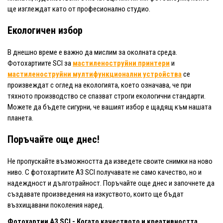
ще изглеждат като от професионално студио.
Екологичен избор
В днешно време е важно да мислим за околната среда.
Фотохартиите SCI за
мастиленоструйни принтери
и
мастиленоструйни мултифункционални устройства
се
произвеждат с оглед на екологията, което означава, че при
тяхното производство се спазват строги екологични стандарти.
Можете да бъдете сигурни, че вашият избор е щадящ към нашата
планета.
Поръчайте още днес!
Не пропускайте възможността да изведете своите снимки на ново
ниво. С фотохартиите A3 SCI получавате не само качество, но и
надеждност и дълготрайност. Поръчайте още днес и започнете да
създавате произведения на изкуството, които ще бъдат
възхищавани поколения наред.
Фотохартии A3 SCI - Когато качеството и креативността